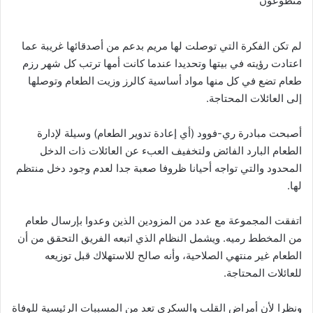
متطوعون
لم تكن الفكرة التي توصلت لها مريم بدعم من أصدقائها غريبة عما
اعتادت رؤيته في بيتها وتحديدا عندما كانت أمها ترتب كل شهر رزم
طعام تضع في كل منها مواد أساسية كالرز وزيت الطعام وتوصلها
إلى العائلات المحتاجة.
أصبحت مبادرة ري-فوود (أي إعادة تدوير الطعام) وسيلة لإدارة
الطعام البارد الفائض ولتخفيف العبء عن العائلات ذات الدخل
المحدود والتي تواجه أحيانا ظروفا صعبة جدا لعدم وجود دخل منتظم
لها.
اتفقت المجموعة مع عدد من المزودين الذين وعدوا بإرسال طعام
من المخطط رميه. ويشمل النظام الذي اتبعه الفريق التحقق من أن
الطعام غير منتهي الصلاحية، وأنه صالح للاستهلاك قبل توزيعه
للعائلات المحتاجة.
ونظرا لأن أمراض القلب والسكري تعد من المسببات الرئيسية للوفاة