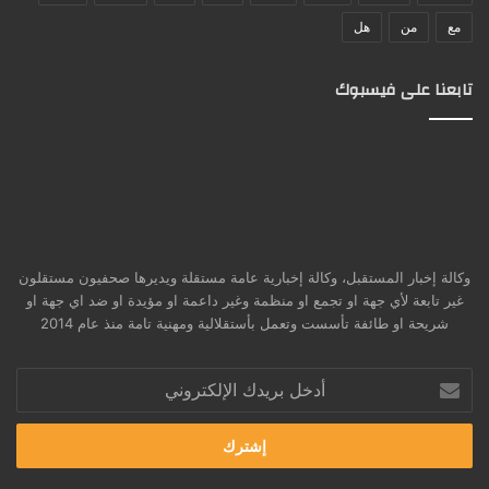
مع
من
هل
تابعنا على فيسبوك
وكالة إخبار المستقبل، وكالة إخبارية عامة مستقلة ويديرها صحفيون مستقلون
غير تابعة لأي جهة او تجمع او منظمة وغير داعمة او مؤيدة او ضد اي جهة او
شريحة او طائفة تأسست وتعمل بأستقلالية ومهنية تامة منذ عام 2014
أدخل
بريدك
الإلكتروني