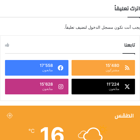
اترك تعليقاً
يجب أنت تكون
مسجل الدخول
لتضيف تعليقاً.
تابعنا
17٬558
15٬480
مشتركون
متابعون
15٬628
11٬224
متابعون
متابعون
الطقس
16
℃