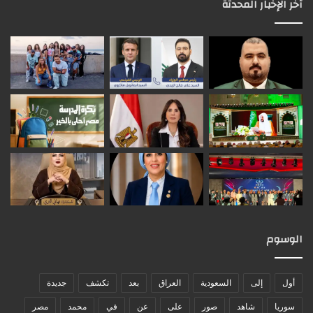
آخر الإخبار المحدثة
الوسوم
أول
إلى
السعودية
العراق
بعد
تكشف
جديدة
سوريا
شاهد
صور
على
عن
في
محمد
مصر