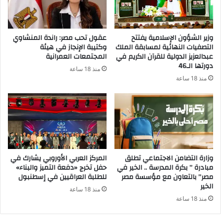
ك
ت
ر
وزير الشؤون الإسلامية يفتتح
عقول تحب مصر: راندة المنشاوي
و
التصفيات النهائية لمسابقة الملك
وكتيبة الإنجاز في هيئة
ن
عبدالعزيز الدولية للقرآن الكريم في
المجتمعات العمرانية
ي
دورتها الـ46
منذ 18 ساعة
منذ 18 ساعة
وزارة التضامن الاجتماعي تطلق
المركز العربي الأوروبي يشارك في
مبادرة ” بكرة المدرسة .. الخير في
حفل تخرج «دفعة التميز والبناء»
مصر” بالتعاون مع مؤسسة مصر
للطلبة العراقيين في إسطنبول
الخير
منذ 18 ساعة
منذ 18 ساعة