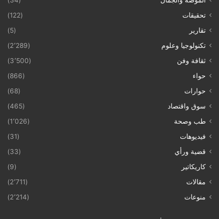
تحقيقات
(122)
تقارير
(5)
تكنولوجيا وعلوم
(2٬289)
ثقافة وفن
(3٬500)
حواء
(866)
حوارات
(68)
سوق واقتصاد
(465)
طب وصحة
(1٬026)
فيديوهات
(31)
قضية ورأي
(33)
كاريكاتير
(9)
مقالات
(2٬711)
منوعات
(2٬214)