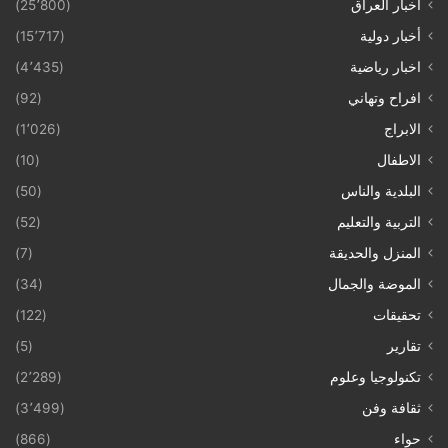
أخبار العراق
(25٬800)
أخبار دولية
(15٬717)
اخبار رياضية
(4٬435)
افراح وتهاني
(92)
الابراج
(1٬026)
الاطفال
(10)
البلدية والناس
(50)
التربية والتعليم
(52)
المنزل والحديقة
(7)
الموضة والجمال
(34)
تحقيقات
(122)
تقارير
(5)
تكنولوجيا وعلوم
(2٬289)
ثقافة وفن
(3٬499)
حواء
(866)