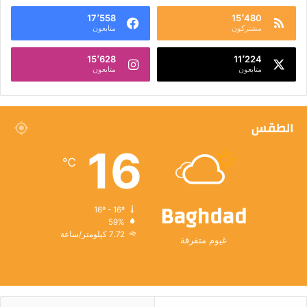
17٬558
15٬480
مشتركون
متابعون
15٬628
11٬224
متابعون
متابعون
الطقس
16
℃
Baghdad
16º - 16º
59%
7.72 كيلومتر/ساعة
غيوم متفرقة