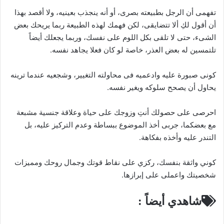
تفهمى أن الرجل بطبيعته بصرى، أو أنه ينجذب بعينيه، ولا أقصد بهذا
أن أقول لكِ ألا تتضايقى، لكن فهمك لهذه الطبيعة ربما يريحك بعض
الشىء، حتى لا تلقى بكل اللوم على نفسك، وربما يجعلك أيضاً
تلتمسين له بعض العذر، خاصة لو كان فعلا يجاهد نفسه.
كونى صبورة عليه وادعميه فى محاولته التغيير، وشجعيه عندما ترينه
يحاول أن يصحح سلوكه ويغير نفسه.
احرصى على حصولك أنتِ وزوجك على حياة وعلاقة جنسية مشبعة
مع بعضكما، جربى أخذ الموضوع ببساطة وعدم التركيز عليه، بل
التندر عليه وأخذه بفكاهة.
كوني واثقة بنفسك، ركزي على نقاط قوتك وجمال روحك ومميزات
شخصيتك واعملى على إبرازها.
شاهدي أيضاً :