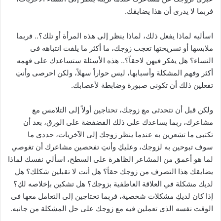
فربما لا يدرى أن هذا يضايقك.
اسأليه لماذا يفعل ذلك، لماذا ينظر إلى هذه المرأة أو تلك؟.. فربما
ملابسها أو تسريحتها تعجب زوجك، ما أكثر ما يلفت انتباهه فى
النساء؟ هل يفكر فيهن لاحقاً؟.. هذه الأسئلة ستساعدك على فهمه
أكثر وفهم المشكلة وأسبابها، ليس حواراً سهلاً، ولكن احرصى وأنتِ
تفعلين ذلك أن تكونى صبورة وضابطة لأعصابك.
ولكن قبل أن تتحدثى مع زوجك، تحتاجين أولاً إلى التلامس مع
مشاعرك، ربما يساعدك على ذلك الفضفضة على الورق، بعد أن
تكتبى ما تشعرين به عندما ينظر زوجك إلى الآخريات، حددى ما
سوف تبوحين به لزوجك، وعليكِ وأنتِ تفحصين مشاعرك أن تغوصي
لما هو أعمق من المشاعر الظاهرة على السطح، اسألي نفسك لماذا
يضايقك هذا التصرف من زوجك حقاً؟ هل أنت لا تقبلين شكلك؟ هل
لديك مشكلة في العلاقة العاطفية بزوجك؟ هل تشكين بإخلاصه لكِ؟
إذا كان لديكِ مشكلات شخصية، فربما تحتاجين إلى التعامل معها فى
الوقت نفسه الذى تعملين فيه مع زوجك على حل المشكلة من جانبه.