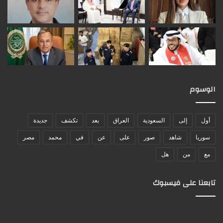
الوسوم
أول
إلى
السعودية
العراق
بعد
تكشف
جديدة
سوريا
شاهد
صور
على
عن
في
محمد
مصر
مع
من
هل
تابعنا على فيسبوك