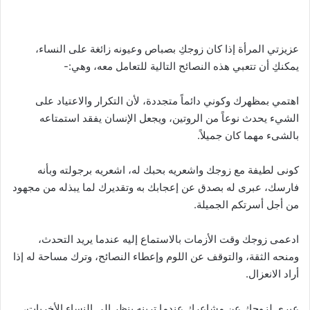
عزيزتي المرأة إذا كان زوجكِ بصباص وعيونه زائغة على النساء،
يمكنكِ أن تتعبي هذه النصائح التالية للتعامل معه، وهي:-
اهتمي بمظهرك وكوني دائماً متجددة، لأن التكرار والاعتياد على
الشيء يحدث نوعاً من الروتين، ويجعل الإنسان يفقد استمتاعه
بالشىء مهما كان جميلاً.
كونى لطيفة مع زوجك واشعريه بحبك له، اشعريه برجولته وبأنه
فارسك، عبرى له بصدق عن إعجابك به وتقديرك لما يبذله من مجهود
من أجل أسرتكم الجميلة.
ادعمى زوجك وقت الأزمات بالاستماع إليه عندما يريد التحدث،
ومنحه الثقة، والتوقف عن اللوم وإعطاء النصائح، وترك مساحة له إذا
أراد الانعزال.
عبرى لزوجك عن مشاعرك عندما ترينه ينظر إلى النساء الأخريات،