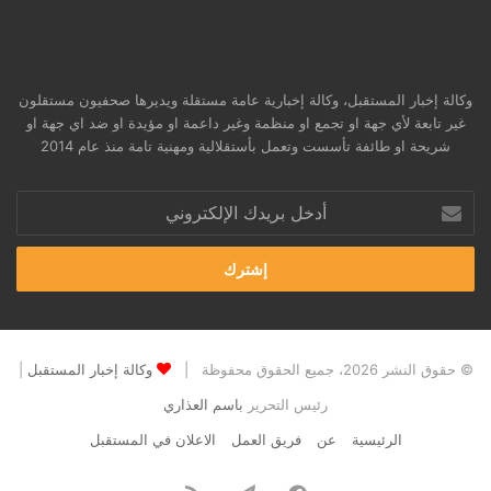
وكالة إخبار المستقبل، وكالة إخبارية عامة مستقلة ويديرها صحفيون مستقلون
غير تابعة لأي جهة او تجمع او منظمة وغير داعمة او مؤيدة او ضد اي جهة او
شريحة او طائفة تأسست وتعمل بأستقلالية ومهنية تامة منذ عام 2014
أدخل
بريدك
الإلكتروني
© حقوق النشر 2026، جميع الحقوق محفوظة |
وكالة إخبار المستقبل
|
رئيس التحرير
باسم العذاري
الرئيسية
عن
فريق العمل
الاعلان في المستقبل