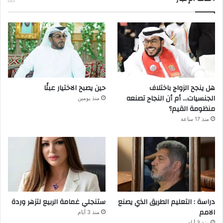
هل ينجح الزواج باختلاف
حين يصبح الاختيار عبئًا
الجنسيات… أم أن النجاح تصنعه
منذ يومين
منظومة القيم؟
منذ 17 ساعة
دراسة : التعليم الطريق الذي يصنع
ستنجلي غمامة الربيع لتزهر وردة
الامم
منذ 3 أيام
منذ 3 أيام