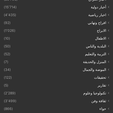
أخبار دولية
(15٬714)
اخبار رياضية
(4٬435)
افراح وتهاني
(92)
الابراج
(1٬026)
الاطفال
(10)
البلدية والناس
(50)
التربية والتعليم
(52)
المنزل والحديقة
(7)
الموضة والجمال
(34)
تحقيقات
(122)
تقارير
(5)
تكنولوجيا وعلوم
(2٬289)
ثقافة وفن
(3٬499)
حواء
(866)