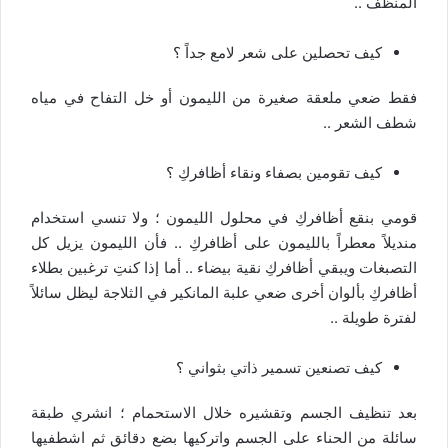
المنظف ..
كيف تحصلين على شعر لامع جداً ؟
فقط ضعي ملعقة صغيرة من الليمون أو خل التفاح في مياه
شطف الشعر ..
كيف تقومين بصفاء ونقاء أظافركِ ؟
قومي بنقع أظافركِ في محلول الليمون ؛ ولا تنسي استخدام
منديلاً معطراً بالليمون على أظافركِ .. فأن الليمون يزيل كل
التصبغات ويبقي أظافركِ نقية بيضاء .. أما إذا كنتِ ترغبين بطلاء
أظافركِ بألوان أخرى ضعي علبة المانكير في الثلاجة ليظل سائلاً
لفترة طويلة ..
كيف تصنعين تسمير ذاتي بثواني ؟
بعد تنظيف الجسم وتقشيره خلال الاستحمام ؛ انشري طبقة
سائلة من الحناء على الجسم واتركيها بضع دقائق ثم اشطفيها