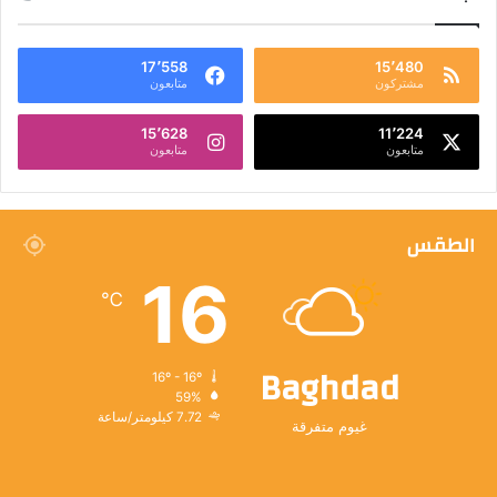
17٬558
15٬480
مشتركون
متابعون
15٬628
11٬224
متابعون
متابعون
الطقس
16
℃
Baghdad
16º - 16º
59%
7.72 كيلومتر/ساعة
غيوم متفرقة