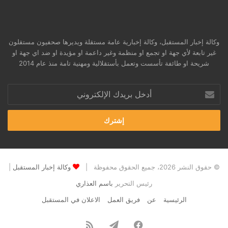
وكالة إخبار المستقبل، وكالة إخبارية عامة مستقلة ويديرها صحفيون مستقلون
غير تابعة لأي جهة او تجمع او منظمة وغير داعمة او مؤيدة او ضد اي جهة او
شريحة او طائفة تأسست وتعمل بأستقلالية ومهنية تامة منذ عام 2014
أدخل
بريدك
الإلكتروني
© حقوق النشر 2026، جميع الحقوق محفوظة |
وكالة إخبار المستقبل
|
رئيس التحرير
باسم العذاري
الرئيسية
عن
فريق العمل
الاعلان في المستقبل
فيسبوك
تيلقرام
ملخص