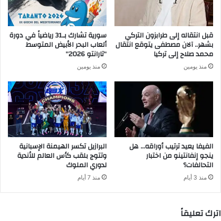
ك
ت
ر
قبل انتقاله إلى طرابزون التركي
سورية تشارك بـ31 رياضياً في دورة
و
بشهر.. آلان مصطفى يتوقع انتقال
ألعاب البحر الأبيض المتوسط
ن
محمد صلاح إلى تركيا
“تارانتو 2026”
ي
منذ يومين
منذ يومين
الفيفا يعيد ترتيب أوراقه… هل
البرازيل تكسر الهيمنة الإسبانية
ينجو إنفانتينو من اختبار
وتتوج بلقب كأس العالم للأندية
التحالفات؟
لدوري الملوك
منذ 3 أيام
منذ 7 أيام
اترك تعليقاً