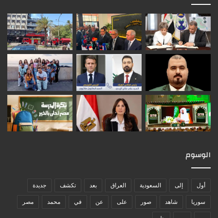
الوسوم
أول
إلى
السعودية
العراق
بعد
تكشف
جديدة
سوريا
شاهد
صور
على
عن
في
محمد
مصر