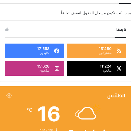
يجب أنت تكون
مسجل الدخول
لتضيف تعليقاً.
تابعنا
17٬558
15٬480
مشتركون
متابعون
15٬628
11٬224
متابعون
متابعون
الطقس
16
℃
16º - 16º