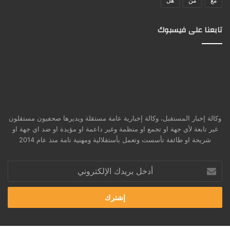
مع
من
هل
تابعنا على فيسبوك
وكالة إخبار المستقبل، وكالة إخبارية عامة مستقلة ويديرها صحفيون مستقلون
غير تابعة لأي جهة او تجمع او منظمة وغير داعمة او مؤيدة او ضد اي جهة او
شريحة او طائفة تأسست وتعمل بأستقلالية ومهنية تامة منذ عام 2014
أدخل
بريدك
الإلكتروني