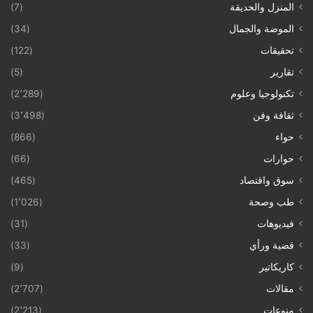
المنزل والحديقة
(7)
الموضة والجمال
(34)
تحقيقات
(122)
تقارير
(5)
تكنولوجيا وعلوم
(2٬289)
ثقافة وفن
(3٬498)
حواء
(866)
حوارات
(66)
سوق واقتصاد
(465)
طب وصحة
(1٬026)
فيديوهات
(31)
قضية ورأي
(33)
كاريكاتير
(9)
مقالات
(2٬707)
منوعات
(2٬213)