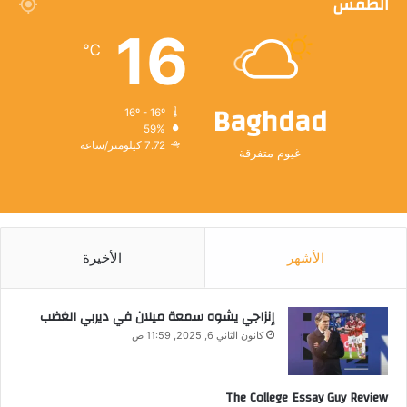
الطقس
16
℃
Baghdad
16º - 16º
59%
7.72 كيلومتر/ساعة
غيوم متفرقة
الأشهر
الأخيرة
إنزاجي يشوه سمعة ميلان في ديربي الغضب
كانون الثاني 6, 2025, 11:59 ص
The College Essay Guy Review