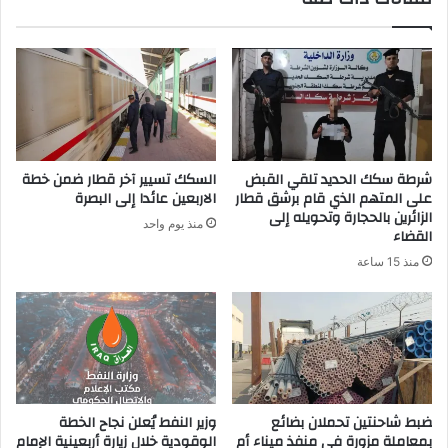
ك
ا
ل
إ
ل
ك
ت
ر
شرطة سكك الحديد تلقي القبض
السكك تسيير آخر قطار ضمن خطة
و
على المتهم الذي قام برشق قطار
الاربعين عائدا إلى البصرة
ن
الزائرين بالحجارة وتحويله إلى
منذ يوم واحد
ي
القضاء
منذ 15 ساعة
ضبط شاحنتين تحملان بضائع
وزير النفط يُعلن نجاح الخطة
بمعاملة مزورة في منفذ ميناء أم
الوقودية خلال زيارة أربعينية الإمام