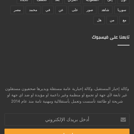
سوريا
شاهد
صور
على
عن
في
محمد
مصر
مع
من
هل
تابعنا على فيسبوك
وكالة إخبار المستقبل، وكالة إخبارية عامة مستقلة ويديرها صحفيون مستقلون
غير تابعة لأي جهة او تجمع او منظمة وغير داعمة او مؤيدة او ضد اي جهة او
شريحة او طائفة تأسست وتعمل بأستقلالية ومهنية تامة منذ عام 2014
أدخل
بريدك
الإلكتروني