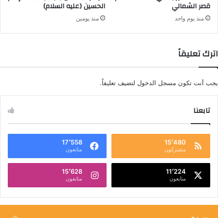
قصر الشمالي
الحسين (عليه السلام)
منذ يوم واحد
منذ يومين
اترك تعليقاً
يجب أنت تكون
مسجل الدخول
لتضيف تعليقاً.
تابعنا
17٬558
15٬480
مشتركون
متابعون
15٬628
11٬224
متابعون
متابعون