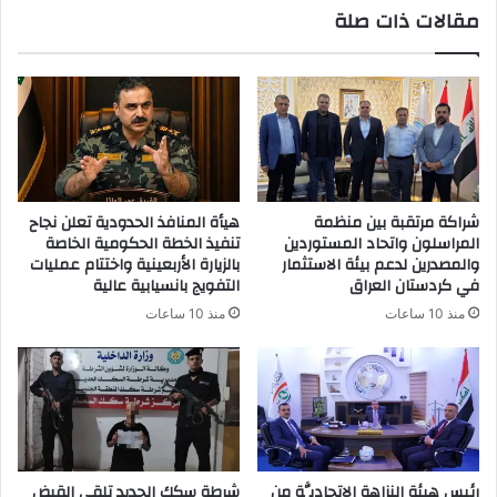
مقالات ذات صلة
د
ك
ا
ل
إ
ل
ك
ت
ر
شراكة مرتقبة بين منظمة
هيأة المنافذ الحدودية تعلن نجاح
و
المراسلون واتحاد المستوردين
تنفيذ الخطة الحكومية الخاصة
ن
والمصدرين لدعم بيئة الاستثمار
بالزيارة الأربعينية واختتام عمليات
ي
في كردستان العراق
التفويج بانسيابية عالية
منذ 10 ساعات
منذ 10 ساعات
رئيس هيئة النزاهة الاتحاديَّة من
شرطة سكك الحديد تلقي القبض