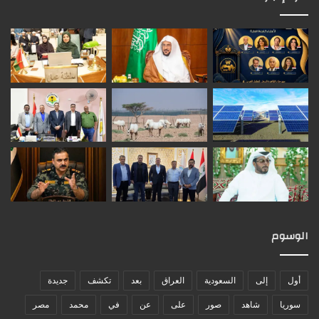
الوسوم
أول
إلى
السعودية
العراق
بعد
تكشف
جديدة
سوريا
شاهد
صور
على
عن
في
محمد
مصر