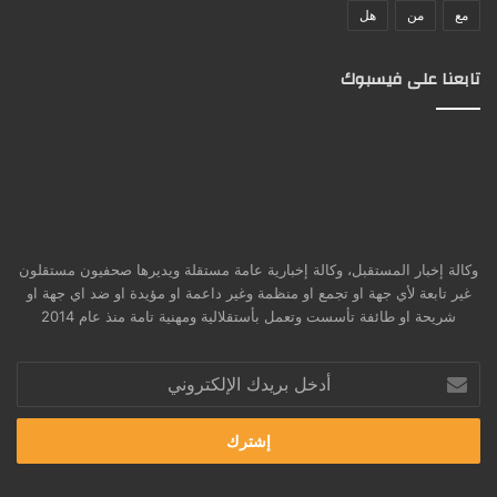
مع
من
هل
تابعنا على فيسبوك
وكالة إخبار المستقبل، وكالة إخبارية عامة مستقلة ويديرها صحفيون مستقلون
غير تابعة لأي جهة او تجمع او منظمة وغير داعمة او مؤيدة او ضد اي جهة او
شريحة او طائفة تأسست وتعمل بأستقلالية ومهنية تامة منذ عام 2014
أدخل
بريدك
الإلكتروني