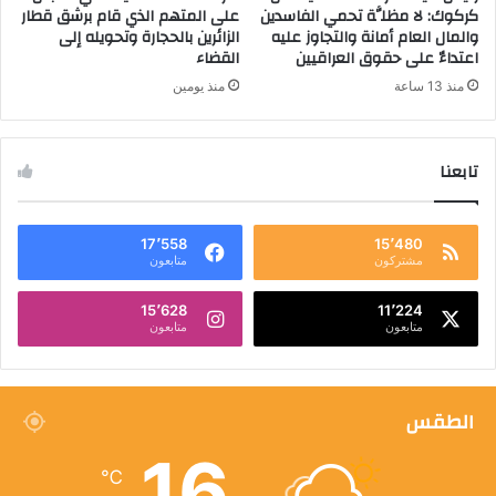
كركوك: لا مظلَّة تحمي الفاسدين
على المتهم الذي قام برشق قطار
والمال العام أمانة والتجاوز عليه
الزائرين بالحجارة وتحويله إلى
اعتداءٌ على حقوق العراقيين
القضاء
منذ 13 ساعة
منذ يومين
تابعنا
17٬558
15٬480
مشتركون
متابعون
15٬628
11٬224
متابعون
متابعون
الطقس
16
℃