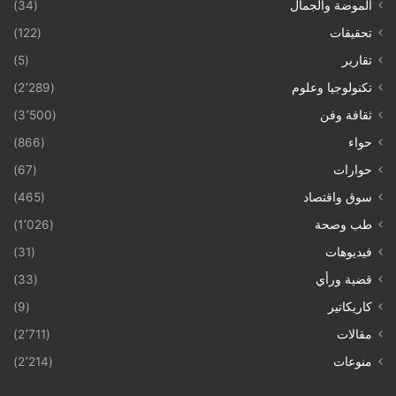
الموضة والجمال
(34)
تحقيقات
(122)
تقارير
(5)
تكنولوجيا وعلوم
(2٬289)
ثقافة وفن
(3٬500)
حواء
(866)
حوارات
(67)
سوق واقتصاد
(465)
طب وصحة
(1٬026)
فيديوهات
(31)
قضية ورأي
(33)
كاريكاتير
(9)
مقالات
(2٬711)
منوعات
(2٬214)