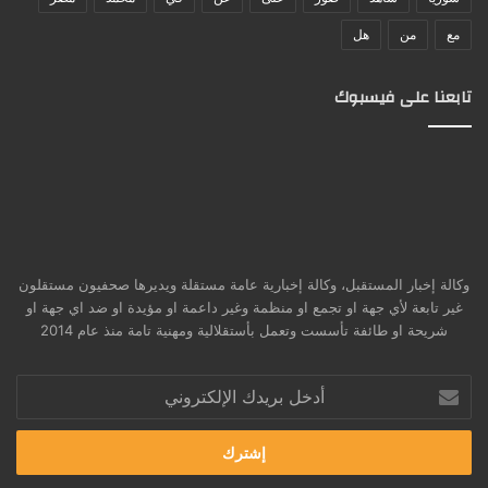
مع
من
هل
تابعنا على فيسبوك
وكالة إخبار المستقبل، وكالة إخبارية عامة مستقلة ويديرها صحفيون مستقلون
غير تابعة لأي جهة او تجمع او منظمة وغير داعمة او مؤيدة او ضد اي جهة او
شريحة او طائفة تأسست وتعمل بأستقلالية ومهنية تامة منذ عام 2014
أدخل
بريدك
الإلكتروني