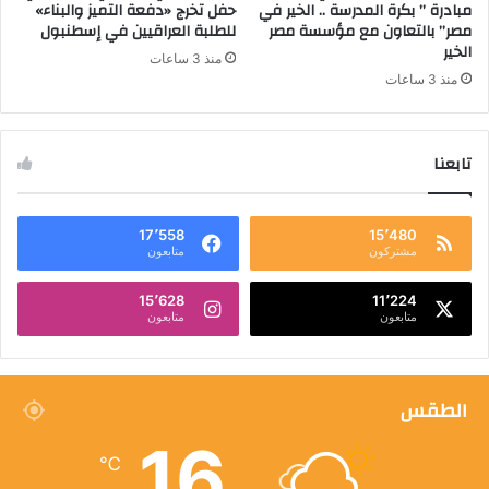
مبادرة ” بكرة المدرسة .. الخير في
حفل تخرج «دفعة التميز والبناء»
مصر” بالتعاون مع مؤسسة مصر
للطلبة العراقيين في إسطنبول
الخير
منذ 3 ساعات
منذ 3 ساعات
تابعنا
17٬558
15٬480
مشتركون
متابعون
15٬628
11٬224
متابعون
متابعون
الطقس
16
℃