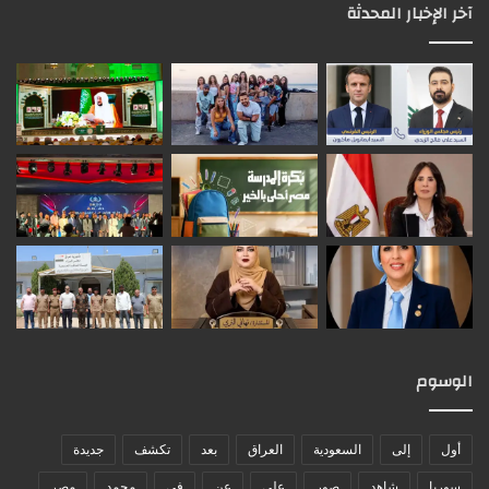
آخر الإخبار المحدثة
الوسوم
أول
إلى
السعودية
العراق
بعد
تكشف
جديدة
سوريا
شاهد
صور
على
عن
في
محمد
مصر