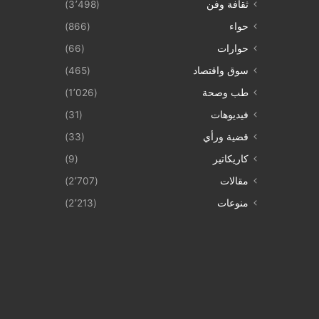
ثقافة وفن
(3٬498)
حواء
(866)
حوارات
(66)
سوق واقتصاد
(465)
طب وصحة
(1٬026)
فيديوهات
(31)
قضية ورأي
(33)
كاريكاتير
(9)
مقالات
(2٬707)
منوعات
(2٬213)