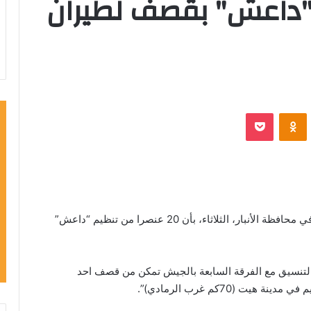
ا من "داعش" بقصف لطيران
VKontak
Odnoklassniki
‫Pocket
افاد مصدر عسكري في قيادة الفرقة السابعة بالجيش في محافظة الأنبار، الثلاثاء، بأن 20 عنصرا من تنظيم “داعش”
بالتنسيق مع الفرقة السابعة بالجيش تمكن من قصف احد
(70كم غرب الرمادي)”.