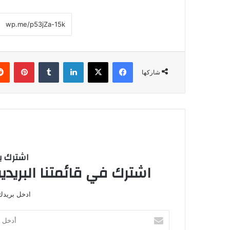
فيسبوك
‫X
لينكدإن
‏Tumblr
بينتيريست
شاركها
اشترك با
اشترك في قائمتنا البريدية
ادخل بريدك 
أ
د