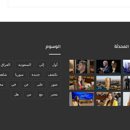
 المحدثة
الوسوم
أول
إلى
السعودية
العراق
تكشف
جديدة
سوريا
شاهد
صور
على
عن
في
مح
مصر
مع
من
هل