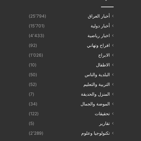
أخبار العراق
(25٬794)
أخبار دولية
(15٬701)
اخبار رياضية
(4٬433)
افراح وتهاني
(92)
الابراج
(1٬026)
الاطفال
(10)
البلدية والناس
(50)
التربية والتعليم
(52)
المنزل والحديقة
(7)
الموضة والجمال
(34)
تحقيقات
(122)
تقارير
(5)
تكنولوجيا وعلوم
(2٬289)