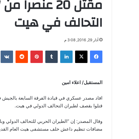
مقتل 20 عنصر
التحالف في هيت
آذار 29, 2016, 3:08 م
فيسبوك
‫X
لينكدإن
‏Tumblr
بينتيريست
‏Reddit
‏te
المستقبل/ اعلاء امين
قتلوا بقصف لطيران التحالف الدولي في هيت.
وقال المصدر: إن “الطيران الحربي للتحالف الدولي و
مضافات تنظيم داعش خلف مستشفى هيت العام القديم في مدينة هيت 