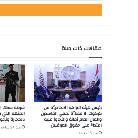
خ
ل
ب
ر
ي
د
ك
مقالات ذات صلة
ا
ل
إ
ل
ك
ت
ر
و
ن
رئيس هيئة النزاهة الاتحاديَّة من
شرطة سكك الح
ي
كركوك: لا مظلَّة تحمي الفاسدين
المتهم الذي قا
والمال العام أمانة والتجاوز عليه
بالحجارة وتحوي
اعتداءٌ على حقوق العراقيين
منذ 24 ساعة
منذ 15 دقيقة