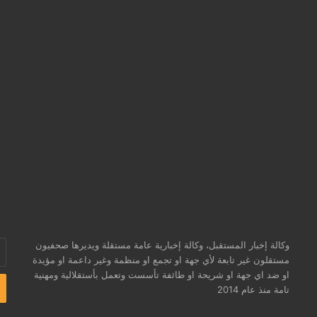
وكالة إخبار المستقبل، وكالة إخبارية عامة مستقلة ويديرها صحفيون
أد
مستقلون غير تابعة لأي جهة او تجمع او منظمة وغير داعمة او مؤيدة
بر
او ضد اي جهة او شريحة او طائفة تأسست وتعمل بأستقلالية ومهنية
ال
تامة منذ عام 2014