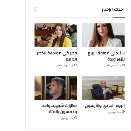
احدث الإخبار
ستنجلي غمامة الربيع
مصر في مواجهة الخطر
لتزهر وردة
الداهم
منذ يوم واحد
منذ يوم واحد
اليوم الحادي والأربعون
حكايات شويب…واحد
وخمسون بالمئة
منذ يومين
منذ يومين