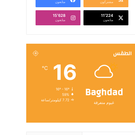
مشتركون
متابعون
15٬628
11٬224
متابعون
متابعون
الطقس
16
℃
Baghdad
16º - 16º
59%
7.72 كيلومتر/ساعة
غيوم متفرقة