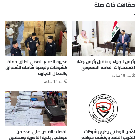
مقالات ذات صلة
د
ك
ا
ل
إ
ل
ك
ت
ر
رئيس الوزراء يستقبل رئيس جهاز
مديرية الدفاع المدني تطلق حملة
و
الاستخبارات العامة السعودي
كشوفات وتوعية شاملة للأسواق
ن
والمحال التجارية
منذ 16 ساعة
ي
منذ 19 ساعة
الأمن الوطني يطيح بشبكات
القضاء: القبض على عدد من
لتهريب النفط ويكشف مواقع
موظفي بلدية الناصرية ومعقبين