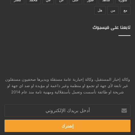
مع
من
هل
تابعنا على فيسبوك
وكالة إخبار المستقبل، وكالة إخبارية عامة مستقلة ويديرها صحفيون مستقلون
غير تابعة لأي جهة او تجمع او منظمة وغير داعمة او مؤيدة او ضد اي جهة او
شريحة او طائفة تأسست وتعمل بأستقلالية ومهنية تامة منذ عام 2014
أدخل
بريدك
الإلكتروني