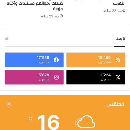
التهريب
ضبطت بحوزتهم مستندات وأختام
مزورة
منذ 22 ساعة
منذ 23 ساعة
تابعنا
17٬558
15٬480
مشتركون
متابعون
15٬628
11٬224
متابعون
متابعون
الطقس
16
℃