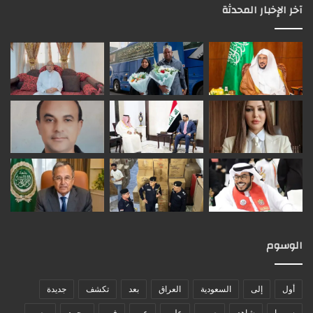
آخر الإخبار المحدثة
الوسوم
أول
إلى
السعودية
العراق
بعد
تكشف
جديدة
سوريا
شاهد
صور
على
عن
في
محمد
مصر