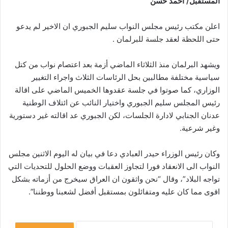
المستقبل/ احمد حسن
اعلن مكتب رئيس مجلس النواب سليم الجبوري ان الاخير لم يدعو
حتى اللحظة لعقد جلسة للبرلمان .
ويشهد البرلمان منذ الثلاثاء الماضي أزمة بعد اعتصام نواب من كتل
سياسية مختلفة مطالبين بحل الرئاسات الثلاث واجراء التغيير
الوزاري، كما صوتوا في جلسة عقدوها الخميس الماضي على اقالة
رئيس المجلس سليم الجبوري واختيار النائب عن ائتلاف الوطنية
عدنان الجنابي لادارة الجلسات، لكن الجبوري عد اقالته غير دستورية
وغير شرعية.
وكان رئيس الوزراء حيدر العبادي دعا في بيان له اليوم الاثنين مجلس
النواب الى الانعقاد فورا لتجاوز العقبات ووضع الحلول للتحديات التي
تواجه البلاد”، وقال “نحن واثقون ان العراق سيخرج من أزماته بشكل
اقوى مما كان عليه ومتفائلون بمستقبل أفضل لشعبنا ووطننا”.