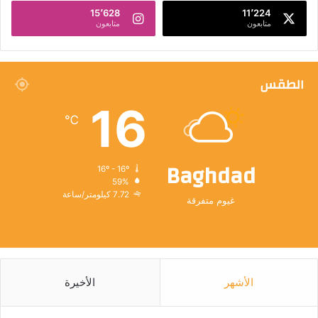
15٬628
11٬224
متابعون
متابعون
الطقس
16
℃
Baghdad
16º - 16º
59%
7.72 كيلومتر/ساعة
غيوم متفرقة
الأشهر
الأخيرة