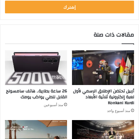
خ
ل
ب
ر
ي
مقالات ذات صلة
د
ك
ا
ل
إ
ل
ك
ت
ر
أربيل تحتضن الإطلاق الرسمي لأول
26 ساعة بطارية.. هاتف سامسونج
و
لعبة إلكترونية ثلاثية الأبعاد
القابل للطي يواكب يومك
ن
Konkani Kurdi
منذ أسبوعين
ي
منذ أسبوع واحد