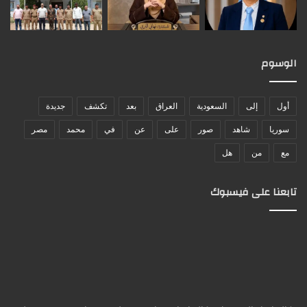
الوسوم
أول
إلى
السعودية
العراق
بعد
تكشف
جديدة
سوريا
شاهد
صور
على
عن
في
محمد
مصر
مع
من
هل
تابعنا على فيسبوك