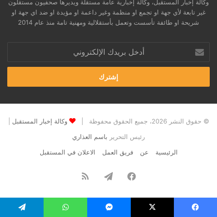
وكالة إخبار المستقبل، وكالة إخبارية عامة مستقلة ويديرها صحفيون مستقلون
غير تابعة لأي جهة او تجمع او منظمة وغير داعمة او مؤيدة او ضد اي جهة او
شريحة او طائفة تأسست وتعمل بأستقلالية ومهنية تامة منذ عام 2014
أدخل
بريدك
الإلكتروني
© حقوق النشر 2026، جميع الحقوق محفوظة |
وكالة إخبار المستقبل
|
رئيس التحرير
باسم العذاري
الرئيسية
عن
فريق العمل
الاعلان في المستقبل
فيسبوك
تيلقرام
ملخص
الموقع