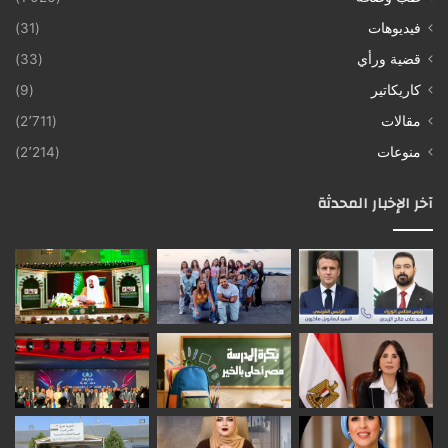
فيديوهات
(31)
قضية ورأي
(33)
كاريكاتير
(9)
مقالات
(2٬711)
منوعات
(2٬214)
آخر الإخبار المحدثة