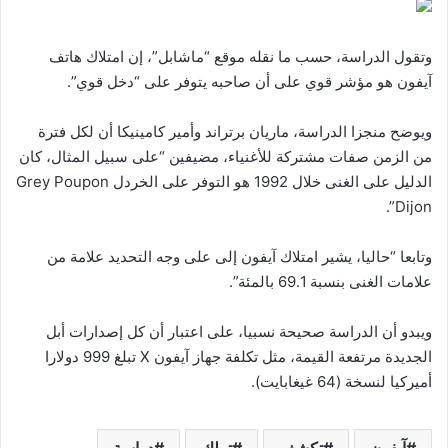
وتقول الدراسة، حسب ما نقله موقع “ماشابل”، إن امتلاك هاتف
آيفون هو مؤشر قوي على أن صاحبه يتوفر على “دخل قوي”.
ويوضح منجزا الدراسة، ماريان برتراند وأمير كامينيكا أن لكل فترة
من الزمن صفات مشتركة للأغنياء، مضيفين “على سبيل المثال، كان
الدليل على الغنى خلال 1992 هو التوفر على الخردل Grey Poupon
Dijon”.
وتابعا “حاليا، يشير امتلاك آيفون إلى على وجه التحديد علامة من
علامات الغنى بنسبة 69.1 بالمئة”.
ويبدو أن الدراسة صحيحة نسبيا، على اعتبار أن كل إصدارات أبل
الجديدة مرتفعة القيمة، مثل تكلفة جهاز آيفون X تبلغ 999 دولارا
أميركيا لنسخة (64 غيغابايت).
آيفون
تكشف
تملك
دراسة