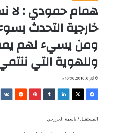
همام حمودي : لا نس
خارجية التحدث بسو
ومن يسيء لهم يمس 
وللهوية التي ننتمي 
آذار 6, 2016, 10:06 م
فيسبوك
‫X
لينكدإن
‏Tumblr
بينتيريست
‏Reddit
‏te
المستقبل / باسمة الخزرجي