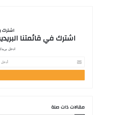
اشترك با
اشترك في قائمتنا البريدية
ادخل بريدك 
أ
د
خ
ل
ب
ر
ي
د
ك
مقالات ذات صلة
ا
ل