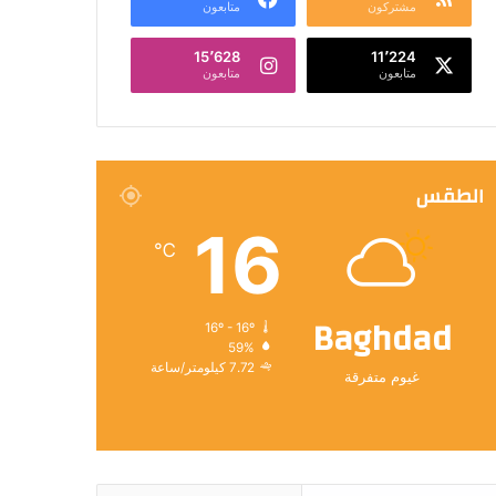
مشتركون
متابعون
15٬628
11٬224
متابعون
متابعون
الطقس
16
℃
Baghdad
16º - 16º
59%
7.72 كيلومتر/ساعة
غيوم متفرقة