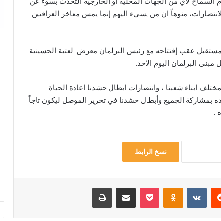
السماح لأي من الجهات المحلية او الخارجية التحدث بسوء عن
نتصارات، منوهاً ان من يسيء اليهم إنما يمس مفاخر العراقيين
ستقبل عقب إفتتاحه مع رئيس البرلمان معرض العتبة الحسينية
بنى البرلمان اليوم الاحد.
ف ابناء شعبنا ، وانتصارات ابطال حشدنا اعادة الحياة
كيده بمشاركة الجميع وأبطال حشدنا في تحرير الموصل ليكون تاجاً
 .
نسخ الرابط
‏Reddit
‏VKontakte
Odnoklassniki
‫Pocket
مشاركة عبر البريد
طباعة