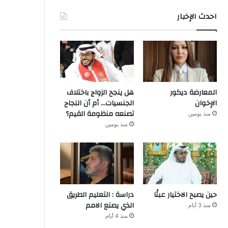
احدث الإخبار
المعارضة ديكور
هل ينجح الزواج باختلاف
الإخوان
الجنسيات… أم أن النجاح
تصنعه منظومة القيم؟
منذ يومين
منذ يومين
حين يصبح الاختيار عبئًا
دراسة : التعليم الطريق
الذي يصنع الامم
منذ 3 أيام
منذ 4 أيام