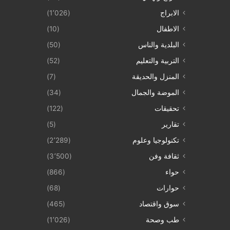
الابراج
(1٬026)
الاطفال
(10)
البلدية والناس
(50)
التربية والتعليم
(52)
المنزل والحديقة
(7)
الموضة والجمال
(34)
تحقيقات
(122)
تقارير
(5)
تكنولوجيا وعلوم
(2٬289)
ثقافة وفن
(3٬500)
حواء
(866)
حوارات
(68)
سوق واقتصاد
(465)
طب وصحة
(1٬026)