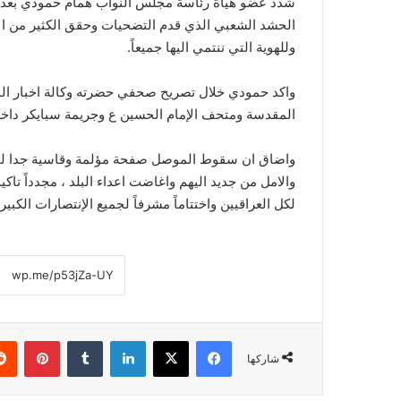
شدد عضو هياة رئاسة مجلس النواب همام حمودي بعدم 
الحشد الشعبي الذي قدم التضحيات وحقق الكثير من الا
وللهوية التي ننتمي اليها جميعاً.
واكد حمودي خلال تصريح صحفي حضرته وكالة اخبار الم
المقدسة ومتحف الإمام الحسين ع وجريمة سبايكر داخل م
واضاق ان سقوط الموصل صفحة مؤلمة وقاسية جدا لمختل
والامل من جديد اليهم واغاضت اعداء البلد ، مجدداً تا
لكل العراقيين واختتاماً مشرفاً لجميع الإنتصارات الكبيرة
فيسبوك
‫X
لينكدإن
‏Tumblr
بينتيريست
شاركها