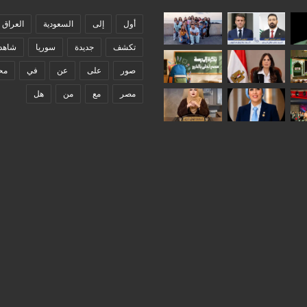
أول
إلى
السعودية
العراق
تكشف
جديدة
سوريا
شاهد
صور
على
عن
في
مح
مصر
مع
من
هل