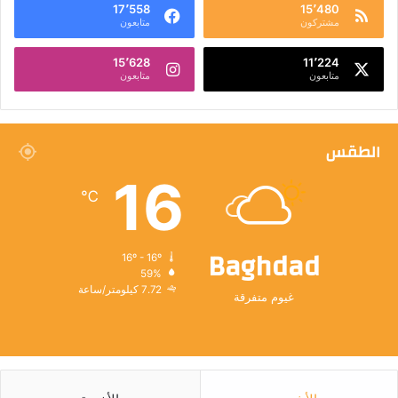
17٬558
15٬480
مشتركون
متابعون
15٬628
11٬224
متابعون
متابعون
الطقس
16
℃
Baghdad
16º - 16º
59%
7.72 كيلومتر/ساعة
غيوم متفرقة