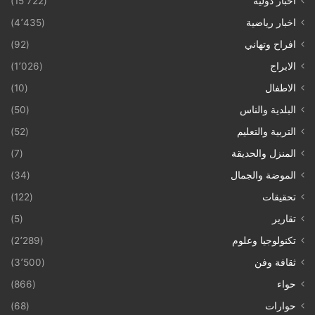
أخبار دولية
(15٬722)
اخبار رياضية
(4٬435)
افراح وتهاني
(92)
الابراج
(1٬026)
الاطفال
(10)
البلدية والناس
(50)
التربية والتعليم
(52)
المنزل والحديقة
(7)
الموضة والجمال
(34)
تحقيقات
(122)
تقارير
(5)
تكنولوجيا وعلوم
(2٬289)
ثقافة وفن
(3٬500)
حواء
(866)
حوارات
(68)