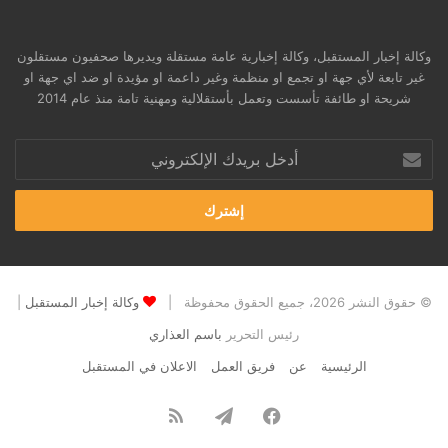
وكالة إخبار المستقبل، وكالة إخبارية عامة مستقلة ويديرها صحفيون مستقلون
غير تابعة لأي جهة او تجمع او منظمة وغير داعمة او مؤيدة او ضد اي جهة او
شريحة او طائفة تأسست وتعمل بأستقلالية ومهنية تامة منذ عام 2014
أدخل
بريدك
الإلكتروني
© حقوق النشر 2026، جميع الحقوق محفوظة |
وكالة إخبار المستقبل
|
رئيس التحرير
باسم العذاري
الرئيسية
عن
فريق العمل
الاعلان في المستقبل
فيسبوك
تيلقرام
ملخص