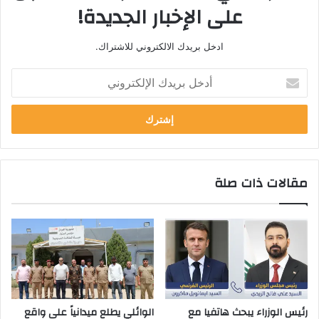
على الإخبار الجديدة!
ادخل بريدك الالكتروني للاشتراك.
أ
د
خ
ل
ب
ر
ي
مقالات ذات صلة
د
ك
ا
ل
إ
ل
ك
ت
ر
رئيس الوزراء يبحث هاتفيا مع
الوائلي يطلع ميدانياً على واقع
و