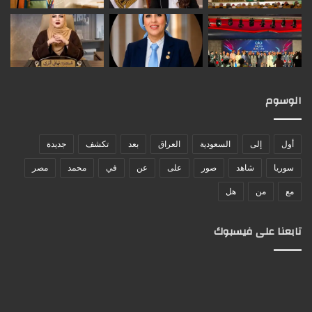
الوسوم
أول
إلى
السعودية
العراق
بعد
تكشف
جديدة
سوريا
شاهد
صور
على
عن
في
محمد
مصر
مع
من
هل
تابعنا على فيسبوك