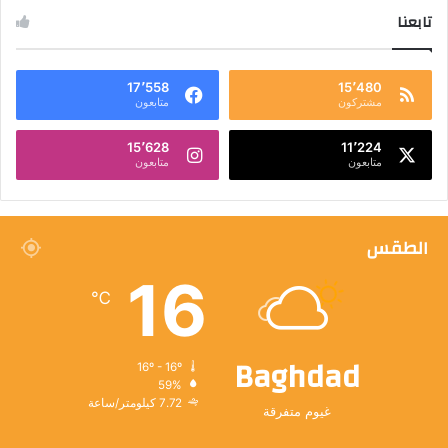
تابعنا
17٬558
15٬480
مشتركون
متابعون
15٬628
11٬224
متابعون
متابعون
الطقس
16
℃
Baghdad
16º - 16º
59%
7.72 كيلومتر/ساعة
غيوم متفرقة