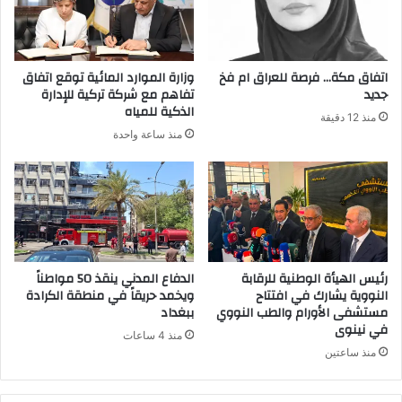
ل
ك
ت
ر
اتفاق مكة… فرصة للعراق ام فخ
وزارة الموارد المائية توقع اتفاق
و
جديد
تفاهم مع شركة تركية للإدارة
ن
الذكية للمياه
منذ 12 دقيقة
ي
منذ ساعة واحدة
رئيس الهيأة الوطنية للرقابة
الدفاع المدني ينقذ 50 مواطناً
النووية يشارك في افتتاح
ويخمد حريقاً في منطقة الكرادة
مستشفى الأورام والطب النووي
ببغداد
في نينوى
منذ 4 ساعات
منذ ساعتين