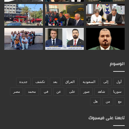
الوسوم
أول
إلى
السعودية
العراق
بعد
تكشف
جديدة
سوريا
شاهد
صور
على
عن
في
محمد
مصر
مع
من
هل
تابعنا على فيسبوك