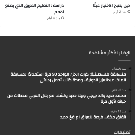
حين يصبح الاختيار عبئًا
دراسة : التعليم الطريق الذي يصنع
الامم
منذ 3 أيام
منذ 4 أيام
الإخبار الأكثر مشاهدة
منذ دقيقتان
متسابقة فلسطينية: كررت الجزء الواحد 50 مرة استعدادًا لمسابقة
الملك عبدالعزيز الدولية.. ومكة كانت أجمل رحلاتي
منذ 6 دقائق
محمد حديد والد جيجي وبيلا حديد يكشف مع بلال العربي محطات من
حياته لأول مرة
منذ 12 دقيقة
اتفاق مكة… فرصة للعراق ام فخ جديد
تصنيفات