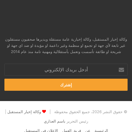
وكالة إخبار المستقبل، وكالة إخبارية عامة مستقلة ويديرها صحفيون مستقلون
غير تابعة لأي جهة او تجمع او منظمة وغير داعمة او مؤيدة او ضد اي جهة او
شريحة او طائفة تأسست وتعمل بأستقلالية ومهنية تامة منذ عام 2014
أدخل
بريدك
الإلكتروني
© حقوق النشر 2026، جميع الحقوق محفوظة |
وكالة إخبار المستقبل
|
رئيس التحرير
باسم العذاري
الرئيسية
عن
فريق العمل
الاعلان في المستقبل