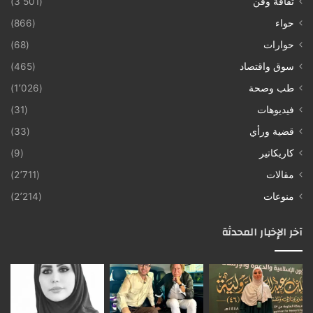
ثقافة وفن
(3٬501)
حواء
(866)
حوارات
(68)
سوق واقتصاد
(465)
طب وصحة
(1٬026)
فيديوهات
(31)
قضية ورأي
(33)
كاريكاتير
(9)
مقالات
(2٬711)
منوعات
(2٬214)
آخر الإخبار المحدثة