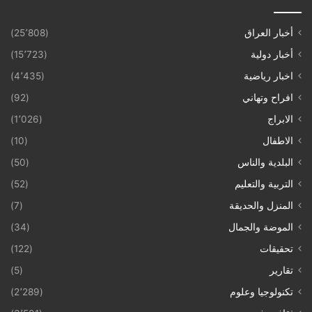
أخبار العراق
(25٬808)
أخبار دولية
(15٬723)
اخبار رياضية
(4٬435)
افراح وتهاني
(92)
الابراج
(1٬026)
الاطفال
(10)
البلدية والناس
(50)
التربية والتعليم
(52)
المنزل والحديقة
(7)
الموضة والجمال
(34)
تحقيقات
(122)
تقارير
(5)
تكنولوجيا وعلوم
(2٬289)