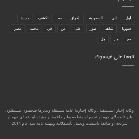
أول
إلى
السعودية
العراق
بعد
تكشف
جديدة
سوريا
شاهد
صور
على
عن
في
محمد
مصر
مع
من
هل
تابعنا على فيسبوك
وكالة إخبار المستقبل، وكالة إخبارية عامة مستقلة ويديرها صحفيون مستقلون
غير تابعة لأي جهة او تجمع او منظمة وغير داعمة او مؤيدة او ضد اي جهة او
شريحة او طائفة تأسست وتعمل بأستقلالية ومهنية تامة منذ عام 2014