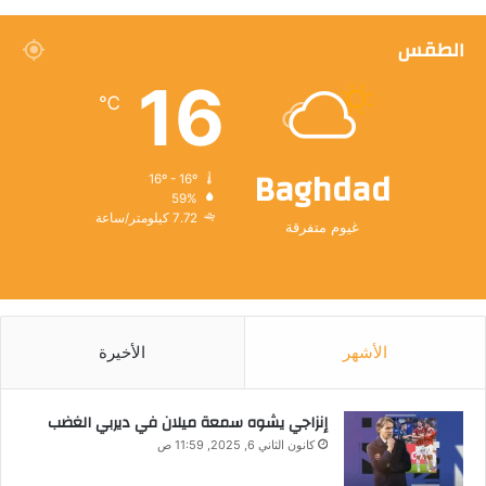
الطقس
16
℃
Baghdad
16º - 16º
59%
7.72 كيلومتر/ساعة
غيوم متفرقة
الأشهر
الأخيرة
إنزاجي يشوه سمعة ميلان في ديربي الغضب
كانون الثاني 6, 2025, 11:59 ص