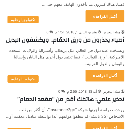
ذهبنا، هناك كثيرون منا يأخذون الهاتف معهم حتى…
أكمل القراءة »
تكنولوجيا وعلوم
هيئة التحرير
تشرين الثاني 1, 2018, 1:51 م
0
أطباء يحذرون من ورق الحمّام.. ويكشفون البديل
وتستخدم عدة دول في العالم، مثل بريطانيا وأستراليا والولايات المتحدة
الأميركية، “ورق التواليت”، فيما تعتمد دول أخرى مثل اليابان وإيطاليا
واليونان والدول العربية…
أكمل القراءة »
تكنولوجيا وعلوم
هيئة التحرير
آب 18, 2018, 2:55 م
0
تحذير علمي: هاتفك أقذر من “مقعد الحمام”
ووجدت دراسة أجرتها شركة “Insurance2go“، أن أكثر من ثلث
الأشخاص (35 بالمئة) لم ينظفوا هواتفهم أبدا بواسطة مناديل معقمة أو…
أكمل القراءة »