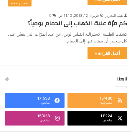
طب وصحة
هيئة التحرير
حزيران 12, 2018, 11:13 ص
0
كم مرّة عليك الذهاب إلى الحمام يومياً؟
كشفت الطبيبة الاسترالية ايفيلين لوين، عن عدد المرّات التي يتعيّن على
كل شخص أن يذهب فيها إلى الحمام…
أكمل القراءة »
تابعنا
17٬558
15٬480
مشتركون
متابعون
15٬628
11٬224
متابعون
متابعون