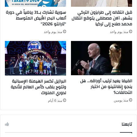
قبل انتقاله إلى طرابزون التركي
سورية تشارك بـ31 رياضياً في دورة
بشهر.. آلان مصطفى يتوقع انتقال
ألعاب البحر الأبيض المتوسط
محمد صلاح إلى تركيا
“تارانتو 2026”
منذ يوم واحد
منذ يوم واحد
الفيفا يعيد ترتيب أوراقه… هل
البرازيل تكسر الهيمنة الإسبانية
ينجو إنفانتينو من اختبار
وتتوج بلقب كأس العالم للأندية
التحالفات؟
لدوري الملوك
منذ يومين
منذ 6 أيام
تابعنا