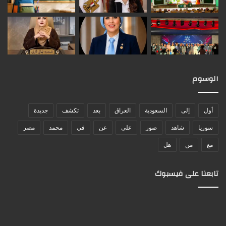
الوسوم
أول
إلى
السعودية
العراق
بعد
تكشف
جديدة
سوريا
شاهد
صور
على
عن
في
محمد
مصر
مع
من
هل
تابعنا على فيسبوك