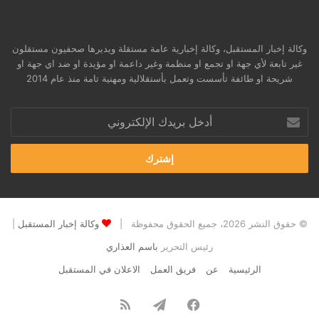
وكالة إخبار المستقبل، وكالة إخبارية عامة مستقلة ويديرها صحفيون مستقلون
غير تابعة لأي جهة او تجمع او منظمة وغير داعمة او مؤيدة او ضد اي جهة او
شريحة او طائفة تأسست وتعمل بأستقلالية ومهنية تامة منذ عام 2014
أدخل
بريدك
الإلكتروني
© حقوق النشر 2026، جميع الحقوق محفوظة |
وكالة إخبار المستقبل
|
رئيس التحرير
باسم العذاري
الرئيسية
عن
فريق العمل
الاعلان في المستقبل
فيسبوك
تيلقرام
ملخص