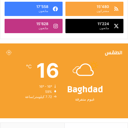
17٬558
15٬480
مشتركون
متابعون
15٬628
11٬224
متابعون
متابعون
الطقس
16
℃
Baghdad
16º - 16º
59%
7.72 كيلومتر/ساعة
غيوم متفرقة