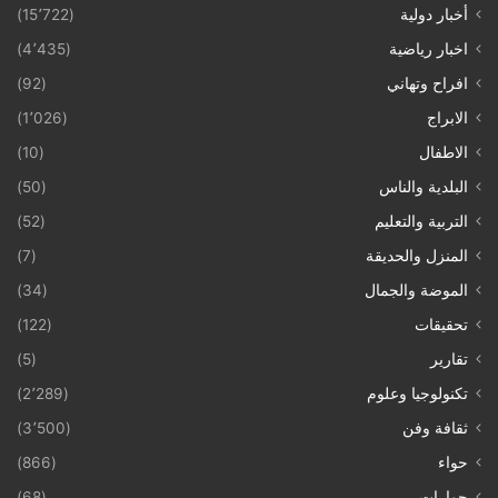
أخبار دولية
(15٬722)
اخبار رياضية
(4٬435)
افراح وتهاني
(92)
الابراج
(1٬026)
الاطفال
(10)
البلدية والناس
(50)
التربية والتعليم
(52)
المنزل والحديقة
(7)
الموضة والجمال
(34)
تحقيقات
(122)
تقارير
(5)
تكنولوجيا وعلوم
(2٬289)
ثقافة وفن
(3٬500)
حواء
(866)
حوارات
(68)