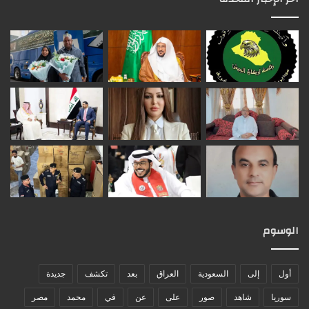
الوسوم
أول
إلى
السعودية
العراق
بعد
تكشف
جديدة
سوريا
شاهد
صور
على
عن
في
محمد
مصر