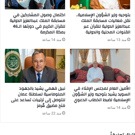
ت
ر
بتوجيه وزير الشؤون الإسلامية..
اكتمال وصول المشاركين في
و
نقل فعاليات مسابقة الملك
مسابقة الملك عبدالعزيز الدولية
ن
عبدالعزيز الدولية للقرآن عبر
للقرآن الكريم في دورتها الـ46
ي
القنوات المحلية والدولية
بمكة المكرمة
منذ 13 ساعة
منذ 14 ساعة
الأمين العام لمجلس الإفتاء في
نبيل فهمي يشيد بالجهود
السويد يشيد بتوجيه وزير الشؤون
الدبلوماسية لسلطنة عمان
الإسلامية لضبط الخطاب الدعوي
للتوصل إلى ترتيبات تساعد على
فتح مضيق هُرمز
منذ 14 ساعة
منذ 22 ساعة