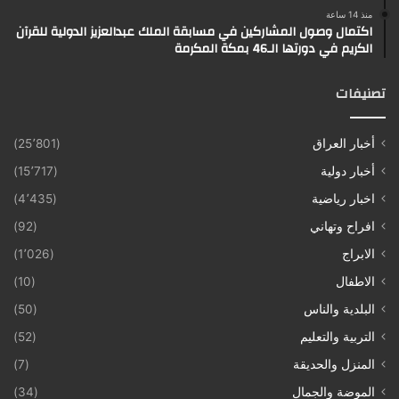
منذ 14 ساعة
اكتمال وصول المشاركين في مسابقة الملك عبدالعزيز الدولية للقرآن
الكريم في دورتها الـ46 بمكة المكرمة
تصنيفات
أخبار العراق
(25٬801)
أخبار دولية
(15٬717)
اخبار رياضية
(4٬435)
افراح وتهاني
(92)
الابراج
(1٬026)
الاطفال
(10)
البلدية والناس
(50)
التربية والتعليم
(52)
المنزل والحديقة
(7)
الموضة والجمال
(34)