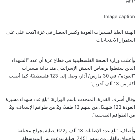
AFP
Image caption
الهيئة العليا لمسيرات العودة وكسر الحصار في غزة أكدت على على
استمرار الاحتجاجات
وأعلنت وزارة الصحة الفلسطينية في قطاع غزة أن عدد “الشهداء
الذين سقطوا برصاص الجيش الإسرائيلي منذ بداية مسيرات
“العودة”، في 30 مارس/ آذار، وصل إلى 123 فلسطينيًا، كما أصيب
أكثر من 13 ألف آخرين”.
وقال أشرف القدرة، المتحدث باسم الوزارة: “بلغ عدد شهداء مسيرة
العودة 123 شهيدًا، من بينهم 13 طفلا، و2 من طواقم الإسعاف، و2
من الطواقم الصحفية”.
وأضاف: “بلغ عدد الإصابات 13 ألف و672 إصابة بجراح مختلفة
واختناق بالغاز، من بينهم 7451 إصابة تنوعت بين المتوسطة