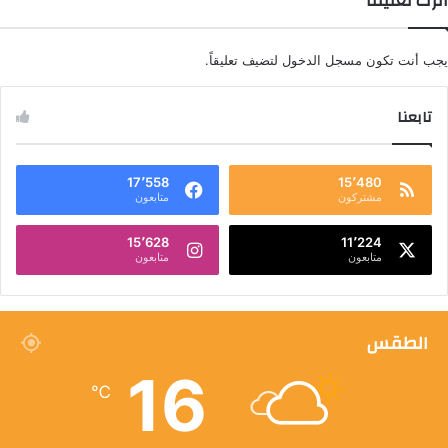
اترك تعليقاً
يجب أنت تكون
مسجل الدخول
لتضيف تعليقاً.
تابعنا
17٬558
15٬480
مشتركون
متابعون
15٬628
11٬224
متابعون
متابعون
الطقس
16
℃