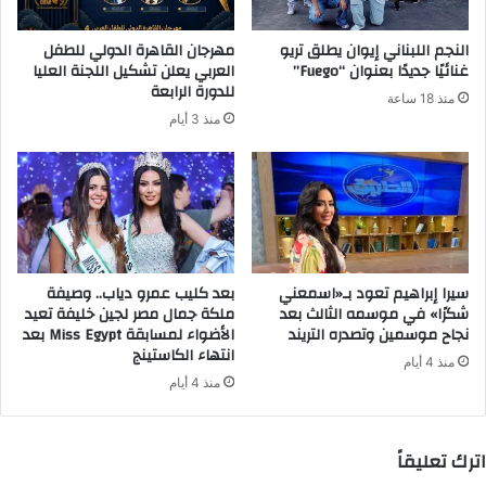
ت
ر
النجم اللبناني إيوان يطلق تريو
مهرجان القاهرة الدولي للطفل
و
غنائيًا جديدًا بعنوان “Fuego”
العربي يعلن تشكيل اللجنة العليا
ن
للدورة الرابعة
منذ 18 ساعة
ي
منذ 3 أيام
سيرا إبراهيم تعود بـ«اسمعني
بعد كليب عمرو دياب.. وصيفة
شكرًا» في موسمه الثالث بعد
ملكة جمال مصر لجين خليفة تعيد
نجاح موسمين وتصدره التريند
الأضواء لمسابقة Miss Egypt بعد
انتهاء الكاستينج
منذ 4 أيام
منذ 4 أيام
اترك تعليقاً