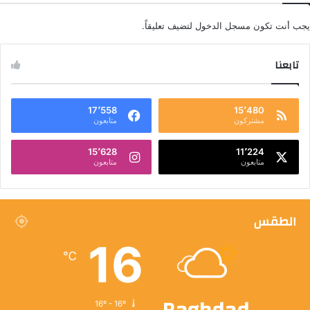
يجب أنت تكون
مسجل الدخول
لتضيف تعليقاً.
تابعنا
17٬558
15٬480
مشتركون
متابعون
15٬628
11٬224
متابعون
متابعون
الطقس
16
℃
16º - 16º