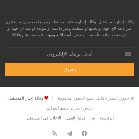
وكالة إخبار المستقبل، وكالة إخبارية عامة مستقلة ويديرها صحفيون مستقلون
غير تابعة لأي جهة او تجمع او منظمة وغير داعمة او مؤيدة او ضد اي جهة او
شريحة او طائفة تأسست وتعمل بأستقلالية ومهنية تامة منذ عام 2014
أدخل
بريدك
الإلكتروني
© حقوق النشر 2026، جميع الحقوق محفوظة |
وكالة إخبار المستقبل
|
رئيس التحرير
باسم العذاري
الرئيسية
عن
فريق العمل
الاعلان في المستقبل
فيسبوك
تيلقرام
ملخص