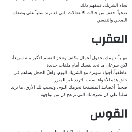
تجاه الشريك، فيتفهم ذلك.
صحياً: خفف من حالات الانفعالات التي قد ترتد سلباً على وضعك
الصحي والنفسي.
العقرب
مهنياً: تنهمك بجدول أعمال مكثف وتنجز القسم الأكبر منه سريعاً،
لكن سرعان ما تجد نفسك أمام ملفات جديدة.
عاطفياً: أجواء متوترة مع الشريك اليوم، ولعلّ الخجل يساهم في
خلق هذه الأجواء بسبب التردد غير المبرر.
صحياً: أعصابك المتشنجة تحرمك النوم، وتسبب لك الأرق، ما يرتد
سلباً على كل تصرفاتك التي تزعج كل من تواجهه.
القوس
مهنياً: مشاريع جديدة بالجملة، لكنّ المطلوب خطوات مدروسة