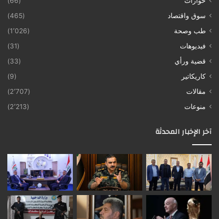
حوارات
(66)
سوق واقتصاد
(465)
طب وصحة
(1٬026)
فيديوهات
(31)
قضية ورأي
(33)
كاريكاتير
(9)
مقالات
(2٬707)
منوعات
(2٬213)
آخر الإخبار المحدثة