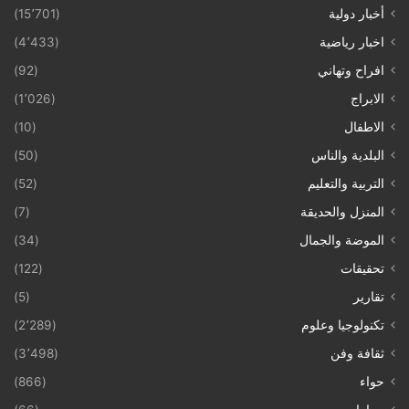
أخبار دولية
(15٬701)
اخبار رياضية
(4٬433)
افراح وتهاني
(92)
الابراج
(1٬026)
الاطفال
(10)
البلدية والناس
(50)
التربية والتعليم
(52)
المنزل والحديقة
(7)
الموضة والجمال
(34)
تحقيقات
(122)
تقارير
(5)
تكنولوجيا وعلوم
(2٬289)
ثقافة وفن
(3٬498)
حواء
(866)