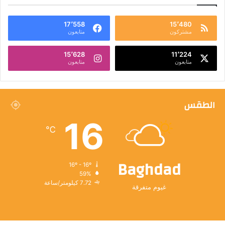
17٬558
15٬480
مشتركون
متابعون
15٬628
11٬224
متابعون
متابعون
الطقس
16
℃
Baghdad
16º - 16º
59%
7.72 كيلومتر/ساعة
غيوم متفرقة