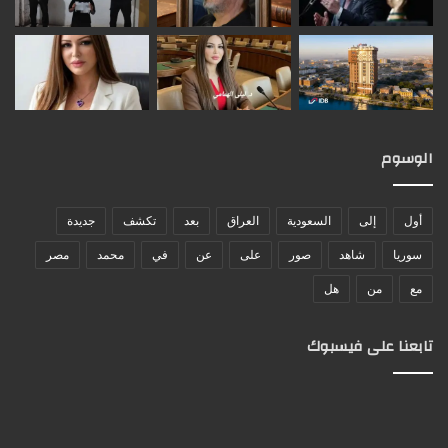
الوسوم
أول
إلى
السعودية
العراق
بعد
تكشف
جديدة
سوريا
شاهد
صور
على
عن
في
محمد
مصر
مع
من
هل
تابعنا على فيسبوك