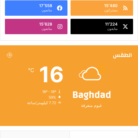
17٬558
15٬480
مشتركون
متابعون
15٬628
11٬224
متابعون
متابعون
الطقس
16
℃
Baghdad
16º - 16º
59%
7.72 كيلومتر/ساعة
غيوم متفرقة