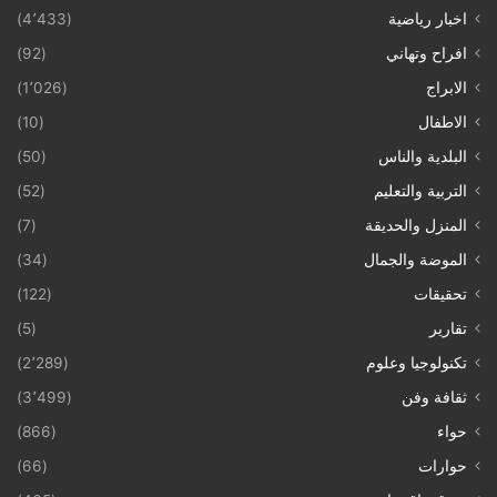
اخبار رياضية
(4٬433)
افراح وتهاني
(92)
الابراج
(1٬026)
الاطفال
(10)
البلدية والناس
(50)
التربية والتعليم
(52)
المنزل والحديقة
(7)
الموضة والجمال
(34)
تحقيقات
(122)
تقارير
(5)
تكنولوجيا وعلوم
(2٬289)
ثقافة وفن
(3٬499)
حواء
(866)
حوارات
(66)