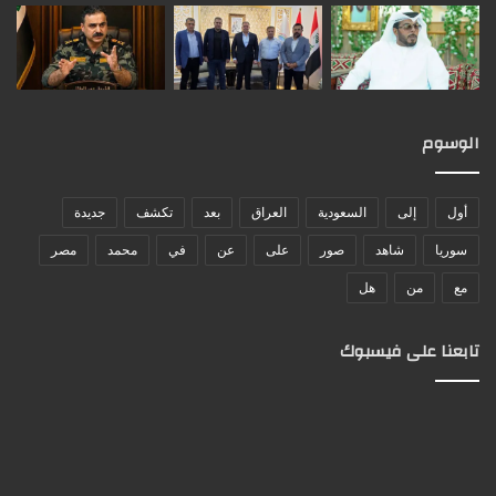
الوسوم
أول
إلى
السعودية
العراق
بعد
تكشف
جديدة
سوريا
شاهد
صور
على
عن
في
محمد
مصر
مع
من
هل
تابعنا على فيسبوك