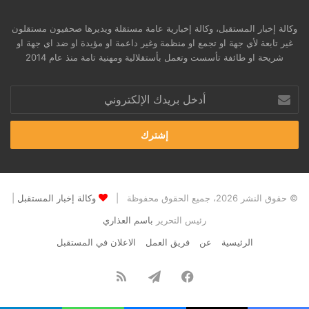
وكالة إخبار المستقبل، وكالة إخبارية عامة مستقلة ويديرها صحفيون مستقلون
غير تابعة لأي جهة او تجمع او منظمة وغير داعمة او مؤيدة او ضد اي جهة او
شريحة او طائفة تأسست وتعمل بأستقلالية ومهنية تامة منذ عام 2014
أدخل
بريدك
الإلكتروني
© حقوق النشر 2026، جميع الحقوق محفوظة |
وكالة إخبار المستقبل
|
رئيس التحرير
باسم العذاري
الرئيسية
عن
فريق العمل
الاعلان في المستقبل
فيسبوك
تيلقرام
ملخص
الموقع