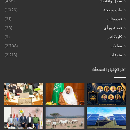
سوق واقتصاد
(465)
طب وصحة
(1٬026)
فيديوهات
(31)
قضية ورأي
(33)
كاريكاتير
(9)
مقالات
(2٬708)
منوعات
(2٬213)
آخر الإخبار المحدثة