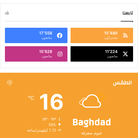
تابعنا
17٬558
15٬480
مشتركون
متابعون
15٬628
11٬224
متابعون
متابعون
الطقس
16
℃
Baghdad
16º - 16º
59%
7.72 كيلومتر/ساعة
غيوم متفرقة