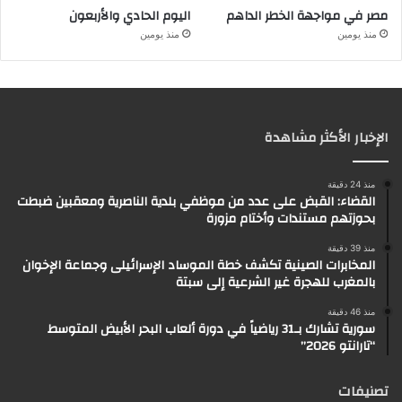
مصر في مواجهة الخطر الداهم
اليوم الحادي والأربعون
منذ يومين
منذ يومين
الإخبار الأكثر مشاهدة
منذ 24 دقيقة
القضاء: القبض على عدد من موظفي بلدية الناصرية ومعقبين ضبطت
بحوزتهم مستندات وأختام مزورة
منذ 39 دقيقة
المخابرات الصينية تكشف خطة الموساد الإسرائيلى وجماعة الإخوان
بالمغرب للهجرة غير الشرعية إلى سبتة
منذ 46 دقيقة
سورية تشارك بـ31 رياضياً في دورة ألعاب البحر الأبيض المتوسط
“تارانتو 2026”
تصنيفات