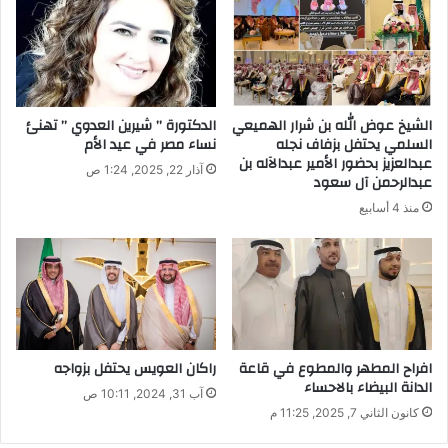
ل
إ
ل
ك
ت
ر
الشيخ عوض الله بن شرار الهميعي
الدكتورة ” شيرين العدوي ” تهنئ
و
السلمي يحتفل بزفاف نجله
نساء مصر في عيد الأم
ن
عبدالعزيز بحضور الأمير عبدالآله بن
آذار 22, 2025, 1:24 ص
ي
عبدالرحمن آل سعود
منذ 4 أسابيع
افراح المطهر والمطوع في قاعة
راكان العويس يحتفل بزواجه
الدانة البيضاء بالاحساء
آب 31, 2024, 10:11 ص
كانون الثاني 7, 2025, 11:25 م