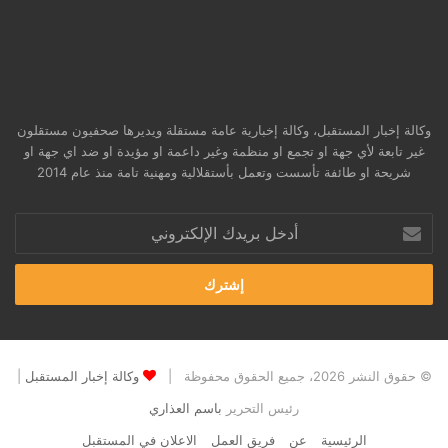
وكالة إخبار المستقبل، وكالة إخبارية عامة مستقلة ويديرها صحفيون مستقلون
غير تابعة لأي جهة او تجمع او منظمة وغير داعمة او مؤيدة او ضد اي جهة او
شريحة او طائفة تأسست وتعمل بأستقلالية ومهنية تامة منذ عام 2014
أدخل
بريدك
الإلكتروني
© حقوق النشر 2026، جميع الحقوق محفوظة |
وكالة إخبار المستقبل
|
رئيس التحرير
باسم العذاري
الرئيسية
عن
فريق العمل
الاعلان في المستقبل