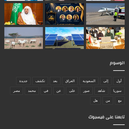
الوسوم
أول
إلى
السعودية
العراق
بعد
تكشف
جديدة
سوريا
شاهد
صور
على
عن
في
محمد
مصر
مع
من
هل
تابعنا على فيسبوك