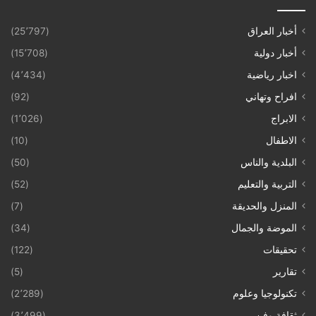
أخبار العراق
(25٬797)
أخبار دولية
(15٬708)
اخبار رياضية
(4٬434)
افراح وتهاني
(92)
الابراج
(1٬026)
الاطفال
(10)
البلدية والناس
(50)
التربية والتعليم
(52)
المنزل والحديقة
(7)
الموضة والجمال
(34)
تحقيقات
(122)
تقارير
(5)
تكنولوجيا وعلوم
(2٬289)
ثقافة وفن
(3٬499)