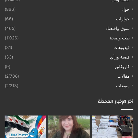
حواء
(866)
حوارات
(66)
سوق واقتصاد
(465)
طب وصحة
(1٬026)
فيديوهات
(31)
قضية ورأي
(33)
كاريكاتير
(9)
مقالات
(2٬708)
منوعات
(2٬213)
آخر الإخبار المحدثة