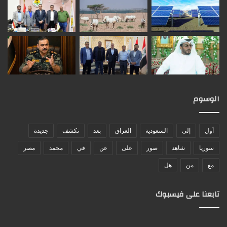
الوسوم
أول
إلى
السعودية
العراق
بعد
تكشف
جديدة
سوريا
شاهد
صور
على
عن
في
محمد
مصر
مع
من
هل
تابعنا على فيسبوك