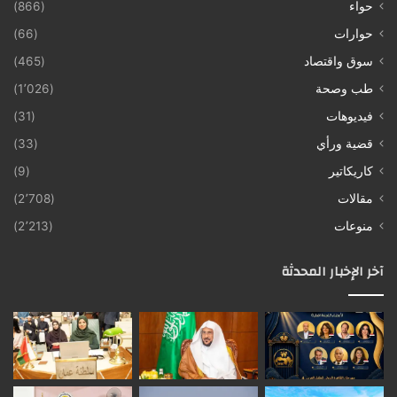
حواء
(866)
حوارات
(66)
سوق واقتصاد
(465)
طب وصحة
(1٬026)
فيديوهات
(31)
قضية ورأي
(33)
كاريكاتير
(9)
مقالات
(2٬708)
منوعات
(2٬213)
آخر الإخبار المحدثة