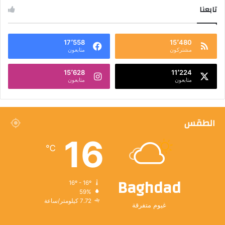
تابعنا
17٬558
15٬480
مشتركون
متابعون
15٬628
11٬224
متابعون
متابعون
الطقس
16
℃
Baghdad
16º - 16º
59%
7.72 كيلومتر/ساعة
غيوم متفرقة