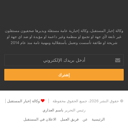
وكالة إخبار المستقبل، وكالة إخبارية عامة مستقلة ويديرها صحفيون مستقلون
غير تابعة لأي جهة او تجمع او منظمة وغير داعمة او مؤيدة او ضد اي جهة او
شريحة او طائفة تأسست وتعمل بأستقلالية ومهنية تامة منذ عام 2014
أدخل
بريدك
الإلكتروني
© حقوق النشر 2026، جميع الحقوق محفوظة |
وكالة إخبار المستقبل
|
رئيس التحرير
باسم العذاري
الرئيسية
عن
فريق العمل
الاعلان في المستقبل