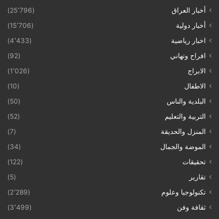
أخبار العراق
(25٬796)
أخبار دولية
(15٬706)
اخبار رياضية
(4٬433)
افراح وتهاني
(92)
الابراج
(1٬026)
الاطفال
(10)
البلدية والناس
(50)
التربية والتعليم
(52)
المنزل والحديقة
(7)
الموضة والجمال
(34)
تحقيقات
(122)
تقارير
(5)
تكنولوجيا وعلوم
(2٬289)
ثقافة وفن
(3٬499)