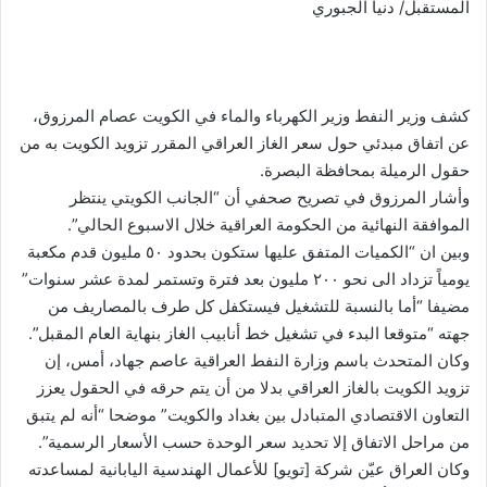
المستقبل/ دنيا الجبوري
كشف وزير النفط وزير الكهرباء والماء في الكويت عصام المرزوق،
عن اتفاق مبدئي حول سعر الغاز العراقي المقرر تزويد الكويت به من
حقول الرميلة بمحافظة البصرة.
وأشار المرزوق في تصريح صحفي أن “الجانب الكويتي ينتظر
الموافقة النهائية من الحكومة العراقية خلال الاسبوع الحالي”.
وبين ان “الكميات المتفق عليها ستكون بحدود ٥٠ مليون قدم مكعبة
يومياً تزداد الى نحو ٢٠٠ مليون بعد فترة وتستمر لمدة عشر سنوات”
مضيفا “أما بالنسبة للتشغيل فيستكفل كل طرف بالمصاريف من
جهته “متوقعا البدء في تشغيل خط أنابيب الغاز بنهاية العام المقبل”.
وكان المتحدث باسم وزارة النفط العراقية عاصم جهاد، أمس، إن
تزويد الكويت بالغاز العراقي بدلا من أن يتم حرقه في الحقول يعزز
التعاون الاقتصادي المتبادل بين بغداد والكويت” موضحا “أنه لم يتبق
من مراحل الاتفاق إلا تحديد سعر الوحدة حسب الأسعار الرسمية”.
وكان العراق عيّن شركة [تويو] للأعمال الهندسية اليابانية لمساعدته