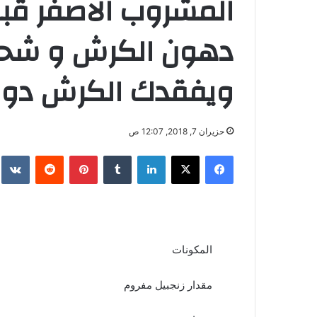
المشروب الاصفر قبل
دهون الكرش و شحو
ويفقدك الكرش دون
حزيران 7, 2018, 12:07 ص
فيسبوك
‫X
لينكدإن
‏Tumblr
بينتيريست
‏Reddit
‏te
المكونات
مقدار زنجبيل مفروم