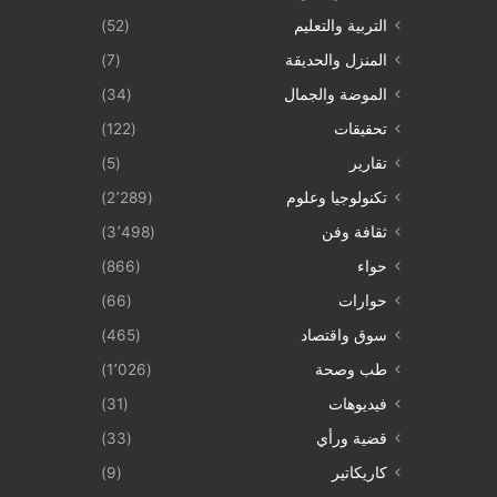
التربية والتعليم
(52)
المنزل والحديقة
(7)
الموضة والجمال
(34)
تحقيقات
(122)
تقارير
(5)
تكنولوجيا وعلوم
(2٬289)
ثقافة وفن
(3٬498)
حواء
(866)
حوارات
(66)
سوق واقتصاد
(465)
طب وصحة
(1٬026)
فيديوهات
(31)
قضية ورأي
(33)
كاريكاتير
(9)