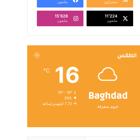
مشتركون
متابعون
15٬628
11٬224
متابعون
متابعون
الطقس
16
℃
Baghdad
16º - 16º
59%
7.72 كيلومتر/ساعة
غيوم متفرقة