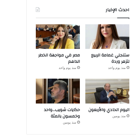
احدث الإخبار
ستنجلي غمامة الربيع
مصر في مواجهة الخطر
لتزهر وردة
الداهم
منذ يوم واحد
منذ يوم واحد
اليوم الحادي والأربعون
حكايات شويب…واحد
وخمسون بالمئة
منذ يومين
منذ يومين