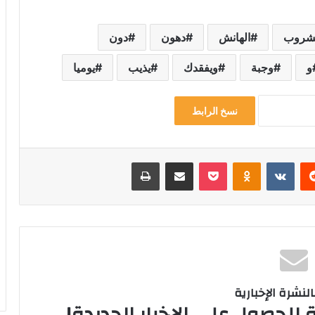
شروب
الهانش
دهون
دون
و
وجبة
ويفقدك
يذيب
يوميا
نسخ الرابط
‏Reddit
‏VKontakte
Odnoklassniki
‫Pocket
مشاركة عبر البريد
طباعة
لنشرة الإخبارية
 للحصول على الإخبار الجديدة!