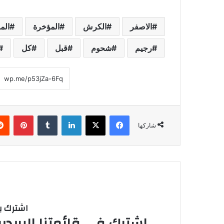
الاصفر
الكرش
المؤخرة
الم
رجيم
شحوم
قبل
كل
فيسبوك
‫X
لينكدإن
‏Tumblr
بينتيريست
شاركها
اشترك با
اشترك في قائمتنا البريدية