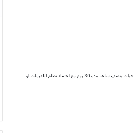
نمزج الكل في كوب ماء دافئ و يشرب يعد كل الوجبات بنصف ساعة مدة 30 يوم مع اعتماد نظام اللقيمات او