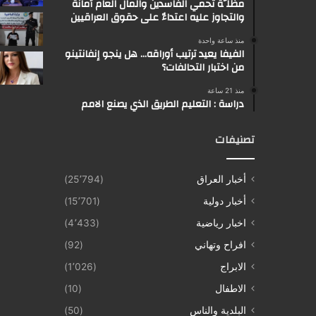
مظلَّة تحمي الفاسدين والمال العام أمانة
والتجاوز عليه اعتداءٌ على حقوق العراقيين
منذ ساعة واحدة
الفيفا يعيد ترتيب أوراقه… هل ينجو إنفانتينو
من اختبار التحالفات؟
منذ 21 ساعة
دراسة : التعليم الطريق الذي يصنع الامم
تصنيفات
أخبار العراق
(25٬794)
أخبار دولية
(15٬701)
اخبار رياضية
(4٬433)
افراح وتهاني
(92)
الابراج
(1٬026)
الاطفال
(10)
البلدية والناس
(50)