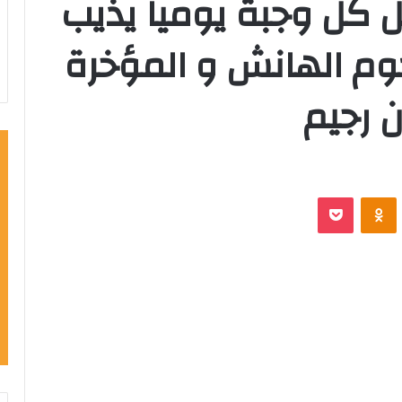
 كل وجبة يوميا يذيب
م الهانش و المؤخرة
 رجيم
VKontak
Odnoklassniki
‫Pocket