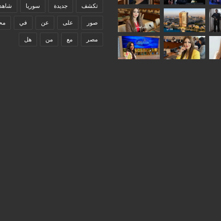
تكشف
جديدة
سوريا
شاهد
صور
على
عن
في
مح
مصر
مع
من
هل