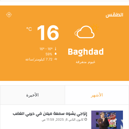
الطقس
16
℃
Baghdad
16º - 16º
59%
7.72 كيلومتر/ساعة
غيوم متفرقة
الأشهر
الأخيرة
إنزاجي يشوه سمعة ميلان في ديربي الغضب
كانون الثاني 6, 2025, 11:59 ص