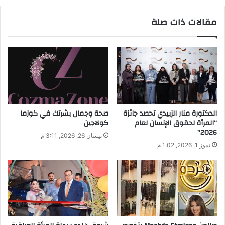
ي
مقالات ذات صلة
د
ك
ا
ل
إ
ل
ك
ت
ر
الدكتورة منار الزبيدي تحصد جائزة
صحة وجمال بشرتك في كوزما
و
“المرأة لحقوق الإنسان لعام
كولاجين
ن
2026”
نيسان 26, 2026, 3:11 م
ي
تموز 1, 2026, 1:02 م