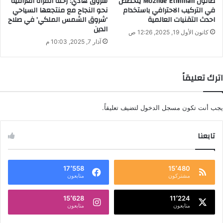
صالون Mozhde Etminan يتخصص
شروق هادي: رحلة المرأة العراقية
في التركيب الاحترافي باستخدام
نحو النجاح مع منتجعها السياحي
احدث التقنيات العالمية
‘شروق الشمس الملكي’ في صلاح
الدين
كانون الأول 19, 2025, 12:26 ص
آذار 7, 2025, 10:03 م
اترك تعليقاً
يجب أنت تكون
مسجل الدخول
لتضيف تعليقاً.
تابعنا
17٬558
15٬480
مشتركون
متابعون
15٬628
11٬224
متابعون
متابعون