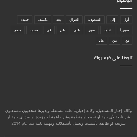
الوسوم
أول
إلى
السعودية
العراق
بعد
تكشف
جديدة
سوريا
شاهد
صور
على
عن
في
محمد
مصر
مع
من
هل
تابعنا على فيسبوك
وكالة إخبار المستقبل، وكالة إخبارية عامة مستقلة ويديرها صحفيون مستقلون
غير تابعة لأي جهة او تجمع او منظمة وغير داعمة او مؤيدة او ضد اي جهة او
شريحة او طائفة تأسست وتعمل بأستقلالية ومهنية تامة منذ عام 2014