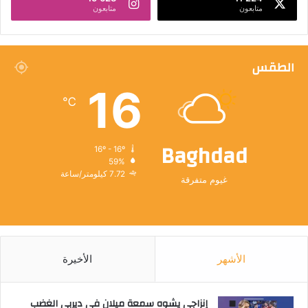
متابعون
متابعون
الطقس
16
℃
Baghdad
16º - 16º
59%
7.72 كيلومتر/ساعة
غيوم متفرقة
الأشهر
الأخيرة
إنزاجي يشوه سمعة ميلان في ديربي الغضب