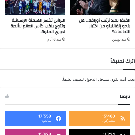
الفيفا يعيد ترتيب أوراقه… هل
البرازيل تكسر الهيمنة الإسبانية
ينجو إنفانتينو من اختبار
وتتوج بلقب كأس العالم للأندية
التحالفات؟
لدوري الملوك
منذ يومين
منذ 6 أيام
اترك تعليقاً
يجب أنت تكون
مسجل الدخول
لتضيف تعليقاً.
تابعنا
17٬558
15٬480
مشتركون
متابعون
15٬628
11٬224