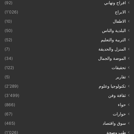
افراح وتهاني
(92)
الابراج
(1٬026)
الاطفال
(10)
البلدية والناس
(50)
التربية والتعليم
(52)
المنزل والحديقة
(7)
الموضة والجمال
(34)
تحقيقات
(122)
تقارير
(5)
تكنولوجيا وعلوم
(2٬289)
ثقافة وفن
(3٬499)
حواء
(866)
حوارات
(67)
سوق واقتصاد
(465)
طب وصحة
(1٬026)