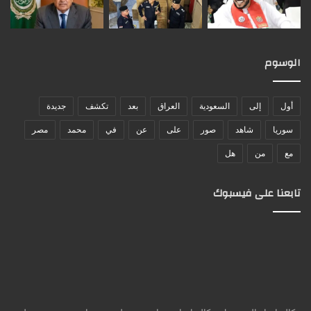
الوسوم
أول
إلى
السعودية
العراق
بعد
تكشف
جديدة
سوريا
شاهد
صور
على
عن
في
محمد
مصر
مع
من
هل
تابعنا على فيسبوك