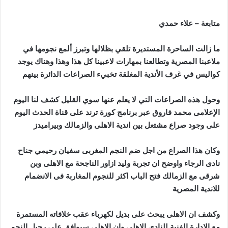
متابعة – علاء حمدي
ما زالت الساحرة المستديرة تلقي بظلالها وتبرز ألمع نجومها في
ملاعبنا المصرية وتطالعنا بمهارات لاعبينا كل هذا وهذا وهناك يوجد
كواليس في غرف الأندية المغلقة تخبيء الصراعات الدائرة بينهم
وحول هذه الصراعات التي لا يعلم عنها سوي القليل كشف لنا اليوم
الإعلامى محمد فاروق عبر برنامج كورة ترند على قناة الحدث اليوم
على وجود صراع مشتعل بين اندية الاهلى والزمالك وبيراميدز
وكان هذا الصراع من اجل ضم النجم المغربى سفيان رحيمي جناح
نادى الرجاء واوضح ان تجربة وليد ازاور الناجحة مع الاهلى وبن
شرقى مع الزمالك فتح الباب اكثر للنجوم المغاربة فى الانضمام
للاندية المصرية
وكشف ان الاهلى يبحث على بديل لكهرباء عقب خلافاته المستمرة
مع الادارة الفنية للنادى الاهلى وان الاهلى سيوافق على رحيل النجم