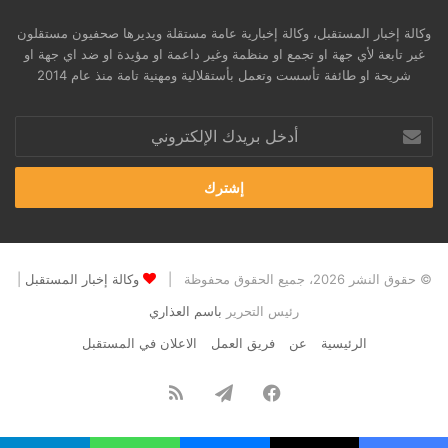
وكالة إخبار المستقبل، وكالة إخبارية عامة مستقلة ويديرها صحفيون مستقلون
غير تابعة لأي جهة او تجمع او منظمة وغير داعمة او مؤيدة او ضد اي جهة او
شريحة او طائفة تأسست وتعمل بأستقلالية ومهنية تامة منذ عام 2014
أدخل
بريدك
الإلكتروني
© حقوق النشر 2026، جميع الحقوق محفوظة |
وكالة إخبار المستقبل
|
رئيس التحرير
باسم العذاري
الرئيسية
عن
فريق العمل
الاعلان في المستقبل
فيسبوك
تيلقرام
ملخص
الموقع