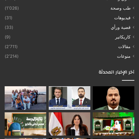
طب وصحة
(1٬026)
فيديوهات
(31)
قضية ورأي
(33)
كاريكاتير
(9)
مقالات
(2٬711)
منوعات
(2٬214)
آخر الإخبار المحدثة