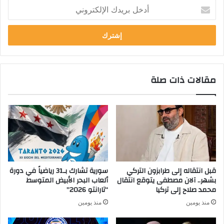
أ
د
خ
ل
ب
ر
ي
مقالات ذات صلة
د
ك
ا
ل
إ
ل
ك
ت
ر
قبل انتقاله إلى طرابزون التركي
سورية تشارك بـ31 رياضياً في دورة
و
بشهر.. آلان مصطفى يتوقع انتقال
ألعاب البحر الأبيض المتوسط
ن
محمد صلاح إلى تركيا
“تارانتو 2026”
ي
منذ يومين
منذ يومين