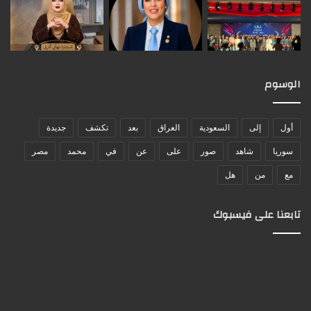
الوسوم
أول
إلى
السعودية
العراق
بعد
تكشف
جديدة
سوريا
شاهد
صور
على
عن
في
محمد
مصر
مع
من
هل
تابعنا على فيسبوك