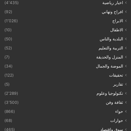
اخبار رياضية
(4٬435)
افراح وتهاني
(92)
الابراج
(1٬026)
الاطفال
(10)
البلدية والناس
(50)
التربية والتعليم
(52)
المنزل والحديقة
(7)
الموضة والجمال
(34)
تحقيقات
(122)
تقارير
(5)
تكنولوجيا وعلوم
(2٬289)
ثقافة وفن
(3٬500)
حواء
(866)
حوارات
(68)
سوق واقتصاد
(465)