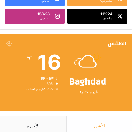
مشتركون
متابعون
15٬628
11٬224
متابعون
متابعون
الطقس
16
℃
Baghdad
16º - 16º
59%
7.72 كيلومتر/ساعة
غيوم متفرقة
الأشهر
الأخيرة