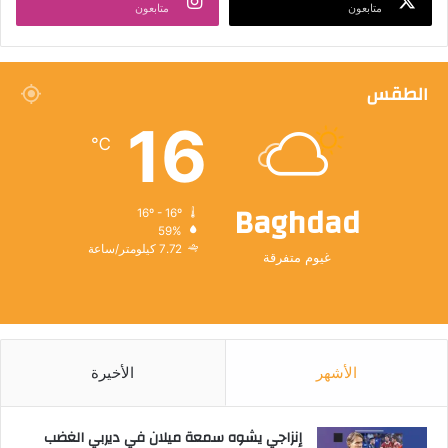
متابعون
متابعون
الطقس
16
℃
Baghdad
16º - 16º
59%
7.72 كيلومتر/ساعة
غيوم متفرقة
الأشهر
الأخيرة
إنزاجي يشوه سمعة ميلان في ديربي الغضب