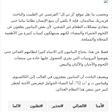
وبحسب ما نقل موقع “إر تي إل” الفرنسي عن الطبيب والباحث
فريدريك سالدمان، فإنه لا يكفي أن يتبع الإنسان نظاما نباتيا حتى
يتفادى مشكلات الطعام غير الصحي، لأن بعض النباتيين يقلعون عن
اللحوم الحمراء والبيضاء، لكنهم يستهلكون كميات كبيرة من الأطعمة
المحلاة والمملحة.
فضلا عن هذا، يحتاج النباتيون إلى الانتباه كثيرا لنظامهم الغذائي حتى
يعوضوا البروتينات التي يجري الحصول عليها عادة من منتجات
اللحوم والأجبان والألبان والبيض.
ويضيف الباحث أن النباتيين يفقترون في الغالب إلى الكالسيوم،
وفيتامين د، و “ب 12″، أما النساء الحوامل فيعرضن الأجنة لخطر
كبير حين يتبعن هذا النظام الغذائي.
آمنا
الغذائي
تحذير
تظنون
كما