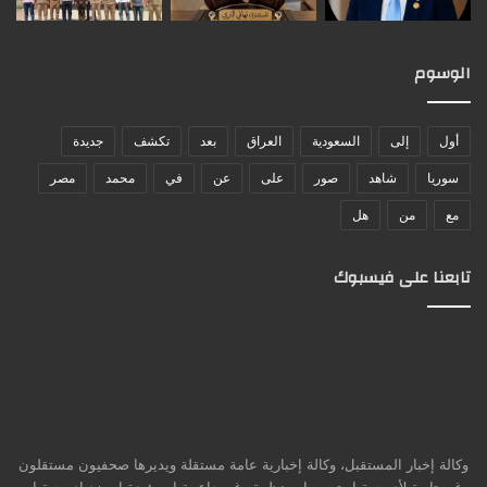
الوسوم
أول
إلى
السعودية
العراق
بعد
تكشف
جديدة
سوريا
شاهد
صور
على
عن
في
محمد
مصر
مع
من
هل
تابعنا على فيسبوك
وكالة إخبار المستقبل، وكالة إخبارية عامة مستقلة ويديرها صحفيون مستقلون
غير تابعة لأي جهة او تجمع او منظمة وغير داعمة او مؤيدة او ضد اي جهة او