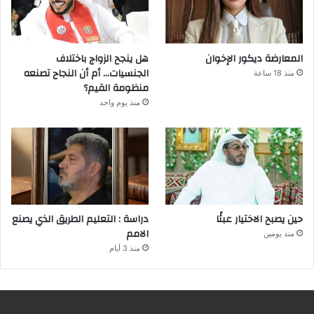
المعارضة ديكور الإخوان
هل ينجح الزواج باختلاف
الجنسيات… أم أن النجاح تصنعه
منذ 18 ساعة
منظومة القيم؟
منذ يوم واحد
حين يصبح الاختيار عبئًا
دراسة : التعليم الطريق الذي يصنع
الامم
منذ يومين
منذ 3 أيام