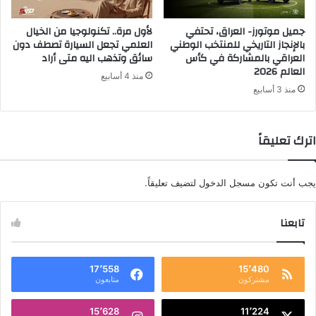
جميل موتورز- العراق، تحتفي
لأول مرة.. تكنولوجيا من الخيال
بالإنجاز التاريخي للمنتخب الوطني
العلمي تجعل السيارة تصطف دون
العراقي بالمشاركة في كأس
سائق وتذهب اليه متى أراد
العالم 2026
منذ 4 أسابيع
منذ 3 أسابيع
اترك تعليقاً
يجب أنت تكون
مسجل الدخول
لتضيف تعليقاً.
تابعنا
17٬558
15٬480
مشتركون
متابعون
15٬628
11٬224