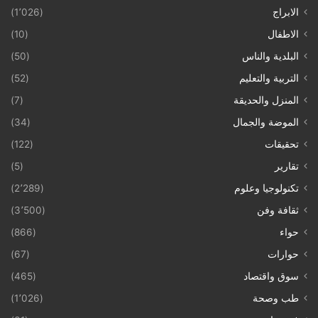
الابراج
(1٬026)
الاطفال
(10)
البلدية والناس
(50)
التربية والتعليم
(52)
المنزل والحديقة
(7)
الموضة والجمال
(34)
تحقيقات
(122)
تقارير
(5)
تكنولوجيا وعلوم
(2٬289)
ثقافة وفن
(3٬500)
حواء
(866)
حوارات
(67)
سوق واقتصاد
(465)
طب وصحة
(1٬026)