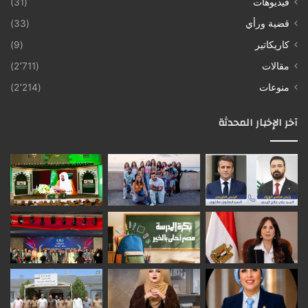
فيديوهات
(31)
قضية ورأي
(33)
كاريكاتير
(9)
مقالات
(2٬711)
منوعات
(2٬214)
آخر الإخبار المحدثة