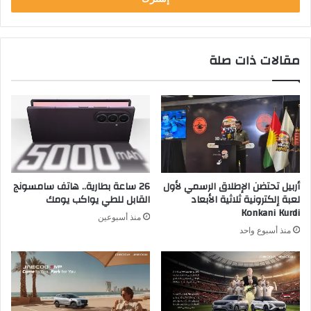
ب
ر
ي
مقالات ذات صلة
د
ك
ا
ل
إ
ل
ك
ت
ر
أربيل تحتضن الإطلاق الرسمي لأول
26 ساعة بطارية.. هاتف سامسونج
و
لعبة إلكترونية ثلاثية الأبعاد
القابل للطي يواكب يومك
ن
Konkani Kurdi
منذ أسبوعين
ي
منذ أسبوع واحد