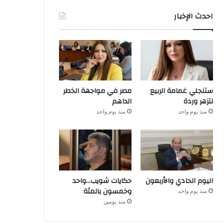
احدث الإخبار
ستنجلي غمامة الربيع
مصر في مواجهة الخطر
لتزهر وردة
الداهم
منذ يوم واحد
منذ يوم واحد
اليوم الحادي والأربعون
حكايات شويب…واحد
وخمسون بالمئة
منذ يوم واحد
منذ يومين