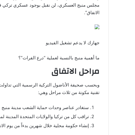
مجلس منبج العسكري، لن نقبل بوجود عسكري تركي في 
الاتفاق”.
جهازك لا يدعم تشغيل الفيديو
ما أهمية منبج بالنسبة لعملية “درع الفرات”؟
مراحل الاتفاق
وبحسب صحيفة الأناضول التركية الرسمية التي تداولت 
تقنية مكونة من ثلاث مراحل وهي:
ستغادر عناصر وحدات حماية الشعب مدينة منبج خلال 30 ي
تراقب كل من تركيا والولايات المتحدة المدينة لمدة 45 يوماً بشكل مش
إنشاء حكومة محلية خلال شهرين بدءاً من يوم الات