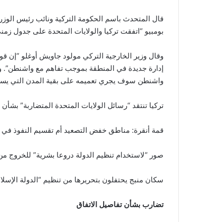
قال المتحدث باسم الحكومة التركية ونائب رئيس الوزراء
بومبيو “اتفقت تركيا والولايات المتحدة على جدول زم
وقال وزير الخارجية التركي مولود جاويش أوغلو “إن ق
إدارة جديدة في المنطقة بموجب تفاهم مع واشنطن”. وأ
واشنطن سوف يجري تعميمه على بقية المدن التي يسي
تركيا تنتقد “رسائل الولايات المتحدة المتضاربة” بشأن 
قمة أنقرة: مناطق خفض التصعيد أم تقسيم النفوذ في 
صور “لاستخدام تنظيم الدولة دروعا بشرية” للخروج من
سكان منبج يحتفلون بتحريرها من تنظيم “الدولة الإسلام
تضارب
بشأن
تفاصيل الاتفاق