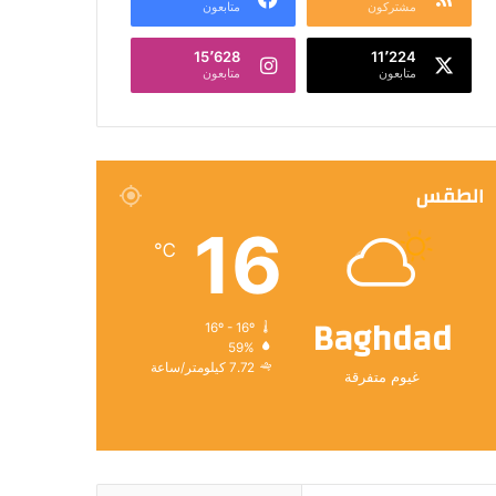
مشتركون
متابعون
15٬628
11٬224
متابعون
متابعون
الطقس
16
℃
Baghdad
16º - 16º
59%
7.72 كيلومتر/ساعة
غيوم متفرقة