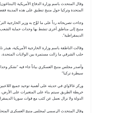
وقال المتحدث باسم وزارة الدفاع الأمريكية (البنتاغون)
المتحدة وتركيا حول منبج تنطبق على هذه المدينة ف
وجاءت تصريحاته رداً على ما لوَّح به وزير الخارجية 
منبج إلى مناطق أخرى تنشط بها وحدات حماية الشعب ا
الديمقراطية”.
وقالت الناطقة باسم وزارة الخارجية الأمريكية، هيذر 
حلب الشرقي ما زالت مستمرة بين الولايات المتحدة، وت
وأصدر مجلس منبج العسكري بياناً جاء فيه “نشكر وحدات
سيطرة تركيا”
وركز غالاواي في حديثه على أهمية توحيد جميع اللاعبين
خريطة الطريق سيتم بناء على المتغيرات على الأرض، و
الدولة ولا نزال نعمل عن كثب مع قوات سوريا الديمقرا
وقال المتحدث الرسمي لمجلس منبج العسكري المتحالف