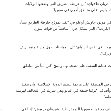
 أدريان غالاواي: “إن خريطة الطريق التي وضعتها الولايات
قط، وليس على مناطق أخرى في سوريا”.
التركي مولود جاويش أوغلو في “نقل نموذج خارطة الطريق بشأن
لكردية”، التي تشكل جزءا أساسياً من قوات سوريا
ناورت، في نفس السياق: “إن المباحثات حول مدينة منبج بريف
ركيا”.
 حماية الشعب على تضحياتها، ومنبج أكثر أمناً من مناطق
 في المنطقة على هزيمة تنظيم الدولة الإسلامية، وأن تنفيذ
أضاف: “تركيا حليفة في الناتو وهي شريك في التحالف لهزيمة
طية”.
 مع قوات سوريا الديمقراطية، شيرفان درويش: “إننا في