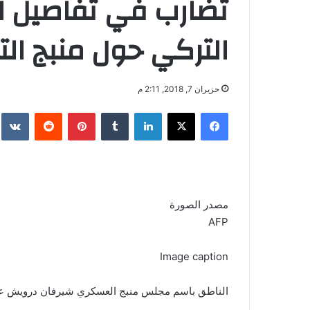
تضارب في تفاصيل ال
التركي حول منبج الت
حزيران 7, 2018, 2:11 م
فيسبوك
‫X
لينكدإن
‏Tumblr
بينتيريست
‏Reddit
‏te
مصدر الصورة
AFP
Image caption
الناطق باسم مجلس منبج العسكري شيرفان درويش عقد مؤتمراً صحفي