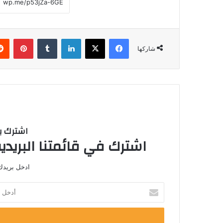
فيسبوك
‫X
لينكدإن
‏Tumblr
بينتيريست
شاركها
اشترك با
اشترك في قائمتنا البريدية
ادخل بريدك 
أ
د
خ
ل