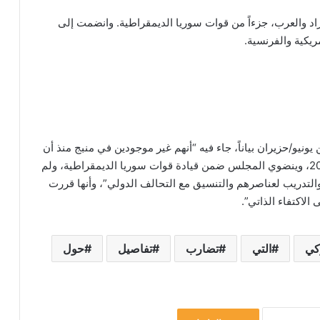
د والعرب، جزءاً من قوات سوريا الديمقراطية. وانضمت إلى
مريكية والفرنسية.
و/حزيران بياناً، جاء فيه “أنهم غير موجودين في منبج منذ أن
سلمو إدارة المدينة إلى مجلسها العسكري منذ عام 2016، وينضوي المجلس ضمن قيادة قوات سوريا الديمقراطية، ولم
والتدريب لعناصرهم والتنسيق مع التحالف الدولي”، وأنها قررت
اكتفاء الذاتي”.
كي
التي
تضارب
تفاصيل
حول