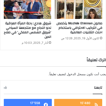
صالون Mozhde Etminan يتخصص
شروق هادي: رحلة المرأة العراقية
في التركيب الاحترافي باستخدام
نحو النجاح مع منتجعها السياحي
احدث التقنيات العالمية
‘شروق الشمس الملكي’ في صلاح
الدين
كانون الأول 19, 2025, 12:26 ص
آذار 7, 2025, 10:03 م
اترك تعليقاً
يجب أنت تكون
مسجل الدخول
لتضيف تعليقاً.
تابعنا
17٬558
15٬480