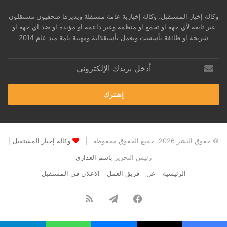
وكالة إخبار المستقبل، وكالة إخبارية عامة مستقلة ويديرها صحفيون مستقلون
غير تابعة لأي جهة او تجمع او منظمة وغير داعمة او مؤيدة او ضد اي جهة او
شريحة او طائفة تأسست وتعمل بأستقلالية ومهنية تامة منذ عام 2014
أدخل
بريدك
الإلكتروني
© حقوق النشر 2026، جميع الحقوق محفوظة |
وكالة إخبار المستقبل
|
رئيس التحرير
باسم العذاري
الرئيسية
عن
فريق العمل
الاعلان في المستقبل
فيسبوك
تيلقرام
ملخص
الموقع