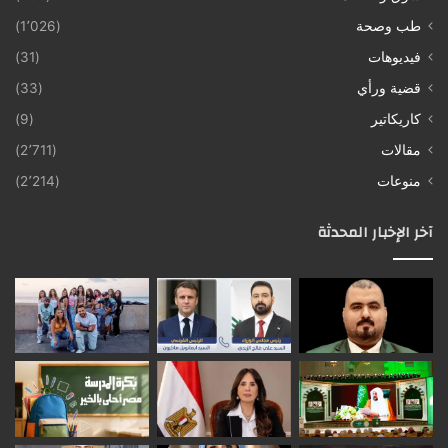
طب وصحة
(1٬026)
فيديوهات
(31)
قضية ورأي
(33)
كاريكاتير
(9)
مقالات
(2٬711)
منوعات
(2٬214)
آخر الإخبار المحدثة