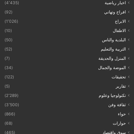
اخبار رياضية
(4٬435)
افراح وتهاني
(92)
الابراج
(1٬026)
الاطفال
(10)
البلدية والناس
(50)
التربية والتعليم
(52)
المنزل والحديقة
(7)
الموضة والجمال
(34)
تحقيقات
(122)
تقارير
(5)
تكنولوجيا وعلوم
(2٬289)
ثقافة وفن
(3٬500)
حواء
(866)
حوارات
(68)
سوق واقتصاد
(465)