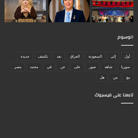
الوسوم
أول
إلى
السعودية
العراق
بعد
تكشف
جديدة
سوريا
شاهد
صور
على
عن
في
محمد
مصر
مع
من
هل
تابعنا على فيسبوك