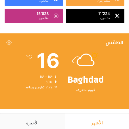
مشتركون
متابعون
15٬628
11٬224
متابعون
متابعون
الطقس
16
℃
Baghdad
16º - 16º
59%
7.72 كيلومتر/ساعة
غيوم متفرقة
الأشهر
الأخيرة