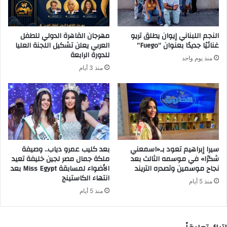
ك
ت
ر
النجم اللبناني إيوان يطلق تريو
مهرجان القاهرة الدولي للطفل
و
غنائيًا جديدًا بعنوان “Fuego”
العربي يعلن تشكيل اللجنة العليا
ن
للدورة الرابعة
منذ يوم واحد
ي
منذ 3 أيام
سيرا إبراهيم تعود بـ«اسمعني
بعد كليب عمرو دياب.. وصيفة
شكرًا» في موسمه الثالث بعد
ملكة جمال مصر لجين خليفة تعيد
نجاح موسمين وتصدره التريند
الأضواء لمسابقة Miss Egypt بعد
انتهاء الكاستينج
منذ 5 أيام
منذ 5 أيام