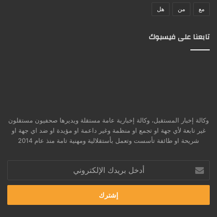
مع
من
هل
تابعنا على فيسبوك
وكالة إخبار المستقبل، وكالة إخبارية عامة مستقلة ويديرها صحفيون مستقلون
غير تابعة لأي جهة او تجمع او منظمة وغير داعمة او مؤيدة او ضد اي جهة او
شريحة او طائفة تأسست وتعمل بأستقلالية ومهنية تامة منذ عام 2014
أدخل
بريدك
الإلكتروني