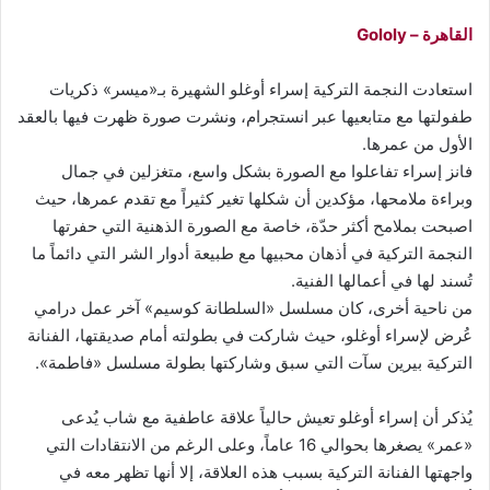
القاهرة – Gololy
استعادت النجمة التركية إسراء أوغلو الشهيرة بـ«ميسر» ذكريات
طفولتها مع متابعيها عبر انستجرام، ونشرت صورة ظهرت فيها بالعقد
الأول من عمرها.
فانز إسراء تفاعلوا مع الصورة بشكل واسع، متغزلين في جمال
وبراءة ملامحها، مؤكدين أن شكلها تغير كثيراً مع تقدم عمرها، حيث
اصبحت بملامح أكثر حدّة، خاصة مع الصورة الذهنية التي حفرتها
النجمة التركية في أذهان محبيها مع طبيعة أدوار الشر التي دائماً ما
تُسند لها في أعمالها الفنية.
من ناحية أخرى، كان مسلسل «السلطانة كوسيم» آخر عمل درامي
عُرض لإسراء أوغلو، حيث شاركت في بطولته أمام صديقتها، الفنانة
التركية بيرين سآت التي سبق وشاركتها بطولة مسلسل «فاطمة».
يُذكر أن إسراء أوغلو تعيش حالياً علاقة عاطفية مع شاب يُدعى
«عمر» يصغرها بحوالي 16 عاماً، وعلى الرغم من الانتقادات التي
واجهتها الفنانة التركية بسبب هذه العلاقة، إلا أنها تظهر معه في