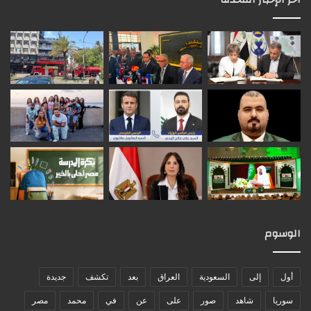
الوسوم
أول
إلى
السعودية
العراق
بعد
تكشف
جديدة
سوريا
شاهد
صور
على
عن
في
محمد
مصر