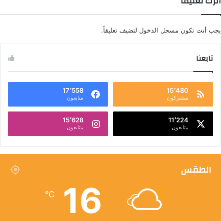
اترك تعليقاً
يجب أنت تكون
مسجل الدخول
لتضيف تعليقاً.
تابعنا
17٬558
15٬480
مشتركون
متابعون
15٬628
11٬224
متابعون
متابعون
الطقس
16
℃