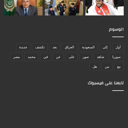
الوسوم
أول
إلى
السعودية
العراق
بعد
تكشف
جديدة
سوريا
شاهد
صور
على
عن
في
محمد
مصر
مع
من
هل
تابعنا على فيسبوك