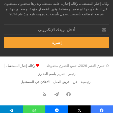
وكالة إخبار المستقبل، وكالة إخبارية عامة مستقلة ويديرها صحفيون مستقلون
غير تابعة لأي جهة او تجمع او منظمة وغير داعمة او مؤيدة او ضد اي جهة او
شريحة او طائفة تأسست وتعمل بأستقلالية ومهنية تامة منذ عام 2014
أدخل
بريدك
الإلكتروني
© حقوق النشر 2026، جميع الحقوق محفوظة |
وكالة إخبار المستقبل
|
رئيس التحرير
باسم العذاري
الرئيسية
عن
فريق العمل
الاعلان في المستقبل
فيسبوك
تيلقرام
ملخص
الموقع