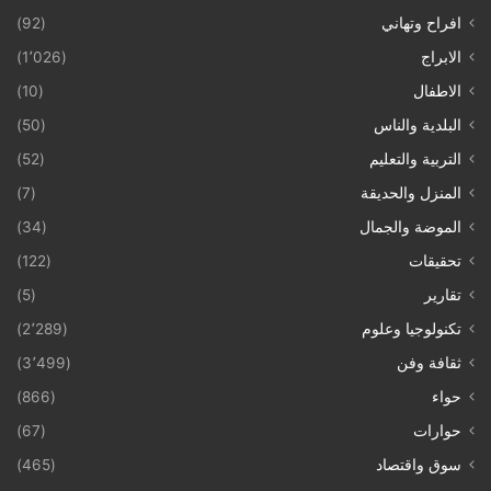
افراح وتهاني
(92)
الابراج
(1٬026)
الاطفال
(10)
البلدية والناس
(50)
التربية والتعليم
(52)
المنزل والحديقة
(7)
الموضة والجمال
(34)
تحقيقات
(122)
تقارير
(5)
تكنولوجيا وعلوم
(2٬289)
ثقافة وفن
(3٬499)
حواء
(866)
حوارات
(67)
سوق واقتصاد
(465)