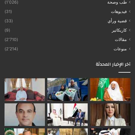
طب وصحة
(1٬026)
فيديوهات
(31)
قضية ورأي
(33)
كاريكاتير
(9)
مقالات
(2٬710)
منوعات
(2٬214)
آخر الإخبار المحدثة