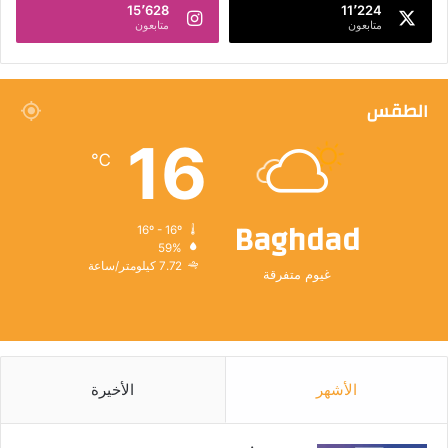
15٬628
11٬224
متابعون
متابعون
الطقس
16
℃
Baghdad
16º - 16º
59%
7.72 كيلومتر/ساعة
غيوم متفرقة
الأشهر
الأخيرة