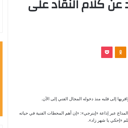
 عن كلام النقاد على
VKontak
Odnoklassniki
‫Pocket
ربها إلى قلبه منذ دخوله المجال الفني إلى الآن.
لمذاع عبر إذاعة «إينرجي»: «إن أهم المحطات الفنية في حياته
م «إحكي يا شهر زاد».