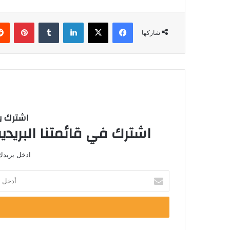
فيسبوك
‫X
لينكدإن
‏Tumblr
بينتيريست
شاركها
اشترك با
اشترك في قائمتنا البريدية
ادخل بريدك 
أ
د
خ
ل
ب
ر