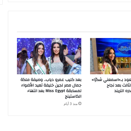
تعود بـ«اسمعني شكرًا»
بعد كليب عمرو دياب.. وصيفة ملكة
الث بعد نجاح
جمال مصر لجين خليفة تعيد الأضواء
 التريند
لمسابقة Miss Egypt بعد انتهاء
الكاستينج
منذ 3 أيام