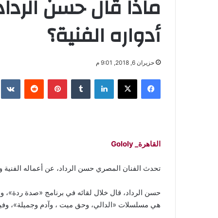
ماذا قال حسن الرداد
أدواره الفنية؟
حزيران 6, 2018, 9:01 م
فيسبوك
‫X
لينكدإن
‏Tumblr
بينتيريست
‏Reddit
‏te
القاهرة_ Gololy
تحدث الفنان المصري حسن الرداد، عن أعماله الفنية واق
حسن الرداد، قال خلال لقائه في برنامج «صدة ردة»، وا
هي مسلسلات «الدالي، وحق ميت ، وآدم وجميلة»، وفيل