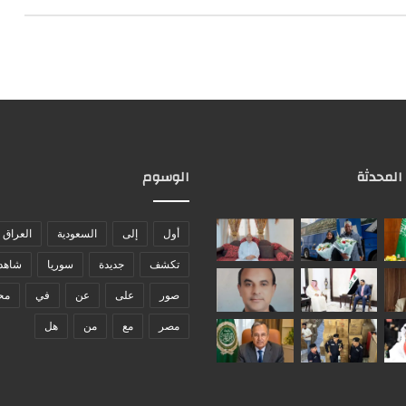
 المحدثة
الوسوم
أول
إلى
السعودية
العراق
تكشف
جديدة
سوريا
شاهد
صور
على
عن
في
مح
مصر
مع
من
هل