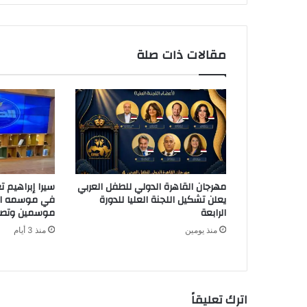
ي
د
ك
مقالات ذات صلة
ا
ل
إ
ل
ك
ت
ر
و
ن
مهرجان القاهرة الدولي للطفل العربي
سيرا إبراهيم 
ي
يعلن تشكيل اللجنة العليا للدورة
في موسمه الث
الرابعة
موسمين وتصدره
منذ يومين
منذ 3 أيام
اترك تعليقاً