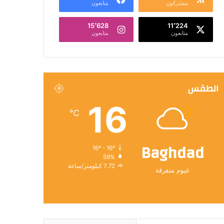
مشتركون
متابعون
15٬628
11٬224
متابعون
متابعون
الطقس
16
℃
Baghdad
16º - 16º
59%
7.72 كيلومتر/ساعة
غيوم متفرقة