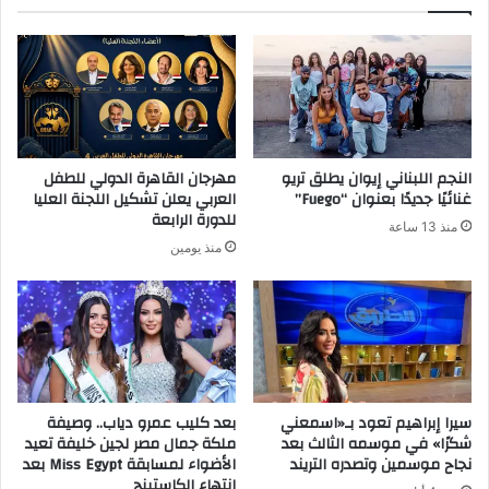
ا
ل
إ
ل
ك
ت
ر
النجم اللبناني إيوان يطلق تريو
مهرجان القاهرة الدولي للطفل
و
غنائيًا جديدًا بعنوان “Fuego”
العربي يعلن تشكيل اللجنة العليا
ن
للدورة الرابعة
منذ 13 ساعة
ي
منذ يومين
سيرا إبراهيم تعود بـ«اسمعني
بعد كليب عمرو دياب.. وصيفة
شكرًا» في موسمه الثالث بعد
ملكة جمال مصر لجين خليفة تعيد
نجاح موسمين وتصدره التريند
الأضواء لمسابقة Miss Egypt بعد
انتهاء الكاستينج