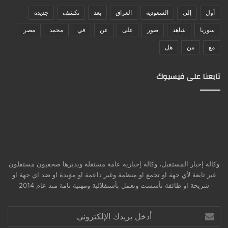
أول
إلى
السعودية
العراق
بعد
تكشف
جديدة
سوريا
شاهد
صور
على
عن
في
محمد
مصر
مع
من
هل
تابعنا على فيسبوك
وكالة إخبار المستقبل، وكالة إخبارية عامة مستقلة ويديرها صحفيون مستقلون
غير تابعة لأي جهة او تجمع او منظمة وغير داعمة او مؤيدة او ضد اي جهة او
شريحة او طائفة تأسست وتعمل بأستقلالية ومهنية تامة منذ عام 2014
أدخل
بريدك