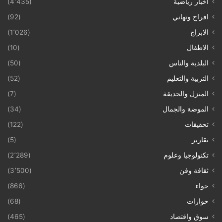
اخبار رياضية
(4٬435)
افراح وتهاني
(92)
الابراج
(1٬026)
الاطفال
(10)
البلدية والناس
(50)
التربية والتعليم
(52)
المنزل والحديقة
(7)
الموضة والجمال
(34)
تحقيقات
(122)
تقارير
(5)
تكنولوجيا وعلوم
(2٬289)
ثقافة وفن
(3٬500)
حواء
(866)
حوارات
(68)
سوق واقتصاد
(465)