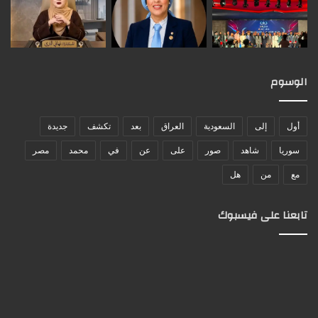
الوسوم
أول
إلى
السعودية
العراق
بعد
تكشف
جديدة
سوريا
شاهد
صور
على
عن
في
محمد
مصر
مع
من
هل
تابعنا على فيسبوك