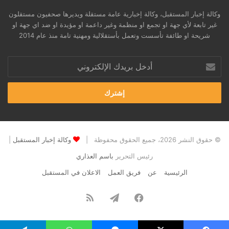
وكالة إخبار المستقبل، وكالة إخبارية عامة مستقلة ويديرها صحفيون مستقلون
غير تابعة لأي جهة او تجمع او منظمة وغير داعمة او مؤيدة او ضد اي جهة او
شريحة او طائفة تأسست وتعمل بأستقلالية ومهنية تامة منذ عام 2014
أدخل
بريدك
الإلكتروني
© حقوق النشر 2026، جميع الحقوق محفوظة |
وكالة إخبار المستقبل
|
رئيس التحرير
باسم العذاري
الرئيسية
عن
فريق العمل
الاعلان في المستقبل
فيسبوك
تيلقرام
ملخص
الموقع