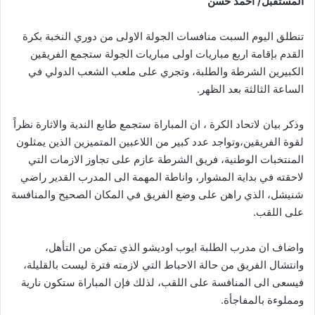
المستقبل/ احمد حسن
تنطلق اليوم السبت منافسات الجولة الاولى من دوري النخبة بكرة
القدم بإقامة اربع مباريات اولى مباريات الجولة ستجمع الفريقين
الكبيرين الشرطة والطلبة، وتجري على ملعب الشعب الدولي في
الساعة الثالثة بعد الظهر.
وذكر بيان لاتحاد الكرة ، ان المباراة ستجمع طابع الندية والاثارة نظراً
لقوة الفريقين،وتواجد عدد كبير من اللاعبين المتميزين الذين يمثلون
المنتخبات الوطنية، فريق الشرطة عازم على تجاوز الازمات التي
لاحقته في بداية المشوار، واناطة المهمة الى المدرب القدير راضي
شنيشل، الذي راهن على وضع الفريق في المكان الصحيح والمنافسة
على اللقب.
واضاف ان مدرب الطلبة ايوب اوديشو الذي تمكن من التأهل،
وانتشال الفريق من حالة الاحباط التي لازمته فترة ليست بالقليلة،
فيسعى الى المنافسة على اللقب، لذلك فإن المباراة ستكون نارية
ومملوءة بالمفاجأة.