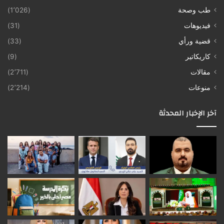
طب وصحة
(1٬026)
فيديوهات
(31)
قضية ورأي
(33)
كاريكاتير
(9)
مقالات
(2٬711)
منوعات
(2٬214)
آخر الإخبار المحدثة