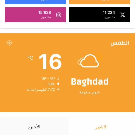
15٬628
11٬224
متابعون
متابعون
الطقس
16
℃
Baghdad
16º - 16º
59%
7.72 كيلومتر/ساعة
غيوم متفرقة
الأشهر
الأخيرة