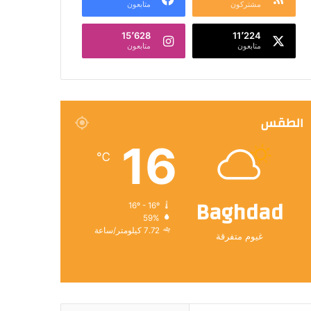
مشتركون
متابعون
15٬628
11٬224
متابعون
متابعون
الطقس
16
℃
Baghdad
16º - 16º
59%
7.72 كيلومتر/ساعة
غيوم متفرقة