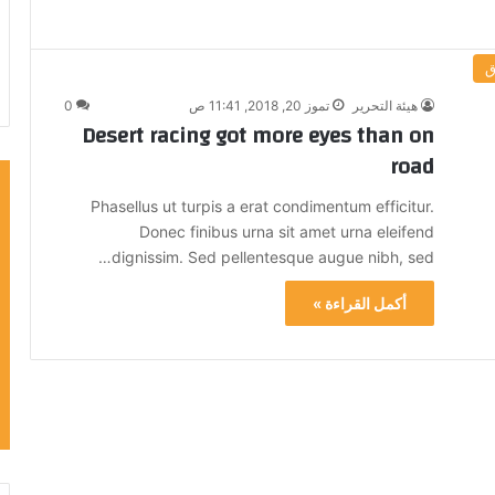
ق
هيئة التحرير
تموز 20, 2018, 11:41 ص
0
Desert racing got more eyes than on
road
Phasellus ut turpis a erat condimentum efficitur.
Donec finibus urna sit amet urna eleifend
dignissim. Sed pellentesque augue nibh, sed…
أكمل القراءة »