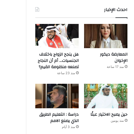
احدث الإخبار
المعارضة ديكور
هل ينجح الزواج باختلاف
الإخوان
الجنسيات… أم أن النجاح
تصنعه منظومة القيم؟
منذ 17 ساعة
منذ 23 ساعة
حين يصبح الاختيار عبئًا
دراسة : التعليم الطريق
الذي يصنع الامم
منذ يومين
منذ 3 أيام