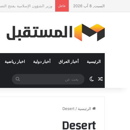
السبت, 8 آب 2026
عاجل
عقول تحب مصر: راندة المنشاوي وك
الرئيسية
أخبار العراق
أخبار دولية
اخبار رياضية
مقال عشوائي
الوضع المظلم
بحث
عن
الرئيسية
/
Desert
Desert