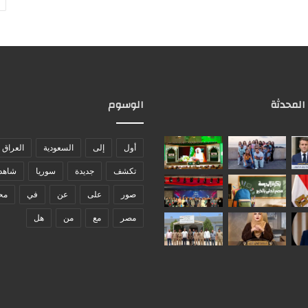
 المحدثة
الوسوم
أول
إلى
السعودية
العراق
تكشف
جديدة
سوريا
شاهد
صور
على
عن
في
مح
مصر
مع
من
هل