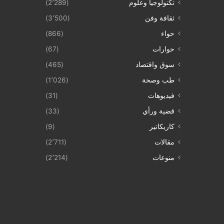
تكنولوجيا وعلوم
(2٬289)
ثقافة وفن
(3٬500)
حواء
(866)
حوارات
(67)
سوق واقتصاد
(465)
طب وصحة
(1٬026)
فيديوهات
(31)
قضية ورأي
(33)
كاريكاتير
(9)
مقالات
(2٬711)
منوعات
(2٬214)