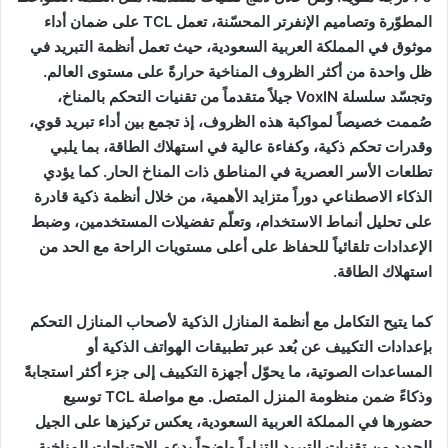
المطوّرة وتصاميم الإنفرتر المحسّنة، تعمل TCL على ضمان أداء
موثوق في المملكة العربية السعودية، حيث تعمل أنظمة التبريد في
ظل واحدة من أكثر الظروف المناخية حرارةً على مستوى العالم.
وتجسّد سلسلة VoxIN جيلاً متقدماً من تقنيات التحكم بالمناخ،
صُممت خصيصاً لمواكبة هذه الظروف، إذ تجمع بين أداء تبريد قوي،
وقدرات تحكم ذكية، وكفاءة عالية في استهلاك الطاقة، بما يلبي
تطلعات الأسر العصرية في المناطق ذات المناخ الحار. كما يؤدي
الذكاء الاصطناعي دوراً متزايد الأهمية، من خلال أنظمة ذكية قادرة
على تحليل أنماط الاستخدام، وتعلّم تفضيلات المستخدمين، وضبط
الإعدادات تلقائياً للحفاظ على أعلى مستويات الراحة مع الحد من
استهلاك الطاقة.
كما يتيح التكامل مع أنظمة المنازل الذكية لأصحاب المنازل التحكم
بإعدادات التكييف عن بُعد عبر تطبيقات الهواتف الذكية أو
المساعدات الصوتية، ما يحوّل أجهزة التكييف إلى جزء أكثر استجابةً
وذكاءً ضمن منظومة المنزل المتصل. مع مواصلة TCL توسيع
حضورها في المملكة العربية السعودية، يعكس تركيزها على الجيل
الجديد من تقنيات التبريد التزاماً واضحاً بدعم الاحتياجات المناخية