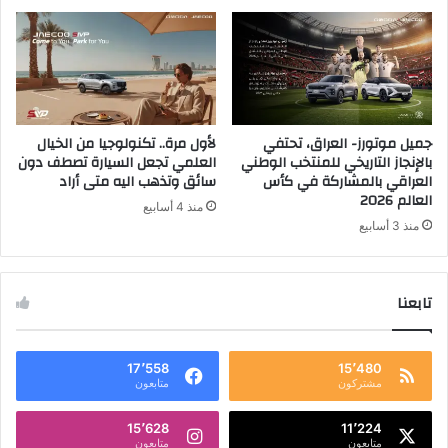
جميل موتورز- العراق، تحتفي
لأول مرة.. تكنولوجيا من الخيال
بالإنجاز التاريخي للمنتخب الوطني
العلمي تجعل السيارة تصطف دون
العراقي بالمشاركة في كأس
سائق وتذهب اليه متى أراد
العالم 2026
منذ 4 أسابيع
منذ 3 أسابيع
تابعنا
17٬558
15٬480
مشتركون
متابعون
15٬628
11٬224
متابعون
متابعون