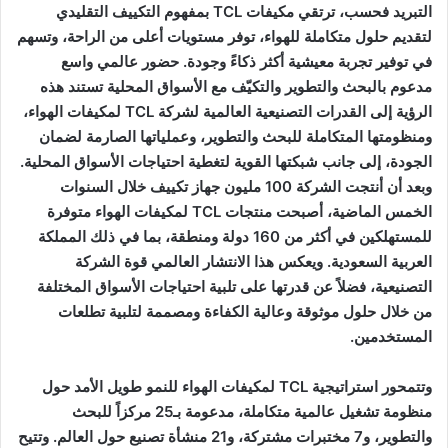
التبريد فحسب، ترتقي مكيفات TCL بمفهوم التكييف التقليدي
لتقديم حلول متكاملة للهواء، توفر مستويات أعلى من الراحة، وتسهم
في توفير تجربة معيشية أكثر ذكاءً وجودة. حضور عالمي واسع
مدعوم بالبحث والتطوير والتكيّف مع الأسواق المحلية تستند هذه
الرؤية إلى القدرات التصنيعية العالمية لشركة TCL لمكيفات الهواء،
ومنظومتها المتكاملة للبحث والتطوير، وعملياتها الصارمة لضمان
الجودة، إلى جانب شبكتها القوية لتغطية احتياجات الأسواق المحلية.
وبعد أن أنتجت الشركة 100 مليون جهاز تكييف خلال السنوات
الخمس الماضية، أصبحت منتجات TCL لمكيفات الهواء متوفرة
للمستهلكين في أكثر من 160 دولة ومنطقة، بما في ذلك المملكة
العربية السعودية. ويعكس هذا الانتشار العالمي قوة الشركة
التصنيعية، فضلاً عن قدرتها على تلبية احتياجات الأسواق المختلفة
من خلال حلول موثوقة وعالية الكفاءة ومصممة لتلبية تطلعات
المستخدمين.
وتتمحور استراتيجية TCL لمكيفات الهواء للنمو طويل الأمد حول
منظومة تشغيل عالمية متكاملة، مدعومة بـ25 مركزاً للبحث
والتطوير، و7 مختبرات مشتركة، و21 منشأة تصنيع حول العالم. وتتيح