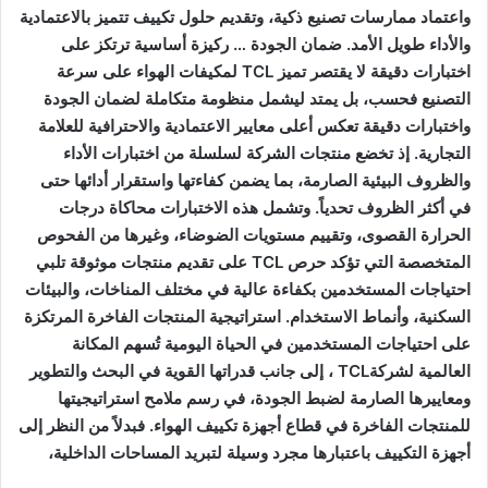
واعتماد ممارسات تصنيع ذكية، وتقديم حلول تكييف تتميز بالاعتمادية
والأداء طويل الأمد. ضمان الجودة … ركيزة أساسية ترتكز على
اختبارات دقيقة لا يقتصر تميز TCL لمكيفات الهواء على سرعة
التصنيع فحسب، بل يمتد ليشمل منظومة متكاملة لضمان الجودة
واختبارات دقيقة تعكس أعلى معايير الاعتمادية والاحترافية للعلامة
التجارية. إذ تخضع منتجات الشركة لسلسلة من اختبارات الأداء
والظروف البيئية الصارمة، بما يضمن كفاءتها واستقرار أدائها حتى
في أكثر الظروف تحدياً. وتشمل هذه الاختبارات محاكاة درجات
الحرارة القصوى، وتقييم مستويات الضوضاء، وغيرها من الفحوص
المتخصصة التي تؤكد حرص TCL على تقديم منتجات موثوقة تلبي
احتياجات المستخدمين بكفاءة عالية في مختلف المناخات، والبيئات
السكنية، وأنماط الاستخدام. استراتيجية المنتجات الفاخرة المرتكزة
على احتياجات المستخدمين في الحياة اليومية تُسهم المكانة
العالمية لشركةTCL ، إلى جانب قدراتها القوية في البحث والتطوير
ومعاييرها الصارمة لضبط الجودة، في رسم ملامح استراتيجيتها
للمنتجات الفاخرة في قطاع أجهزة تكييف الهواء. فبدلاً من النظر إلى
أجهزة التكييف باعتبارها مجرد وسيلة لتبريد المساحات الداخلية،