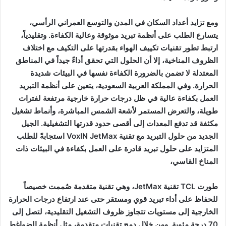
ومع تزايد أعداد السكان في المدن والتوسع العمراني الرأسي،
يتسارع الطلب على أنظمة تبريد موثوقة وعالية الكفاءة. وتقليدياً،
ارتبط تطور تقنيات تكييف الهواء بقدرتها على التكيف مع اختلاف
الظروف المناخية، إلا أن الحلول التي تحقق أداءً جيداً في المناطق
المعتدلة لا تضمن بالضرورة الكفاءة نفسها في البيئات شديدة
الحرارة. وفي المملكة العربية السعودية، يتعين على أنظمة التبريد
العمل بكفاءة عالية في ظل درجات حرارة خارجية مرتفعة لفترات
طويلة، والتعرض المستمر لأشعة الشمس المباشرة، وأنماط تشغيل
مكثفة قد تدفع المعدات إلى أقصى حدود قدرتها التشغيلية. الجيل
الجديد من حلول التبريد مع تقنية VoxIN JetMax استجابةً للطلب
المتزايد على حلول تبريد قادرة على العمل بكفاءة في البيئات ذات
المناخ القاسي،
طورت TCL تقنية JetMax، وهي تقنية متقدمة صُممت خصيصاً
للحفاظ على أداء تبريد قوي ومستقر حتى عند ارتفاع درجات الحرارة
الخارجية إلى مستويات تتجاوز ظروف التشغيل التقليدية، لتصل إلى
70 درجة مئوية. ومن خلال دمج تقنيات متقدمة، مثل أنظمة الضواغط