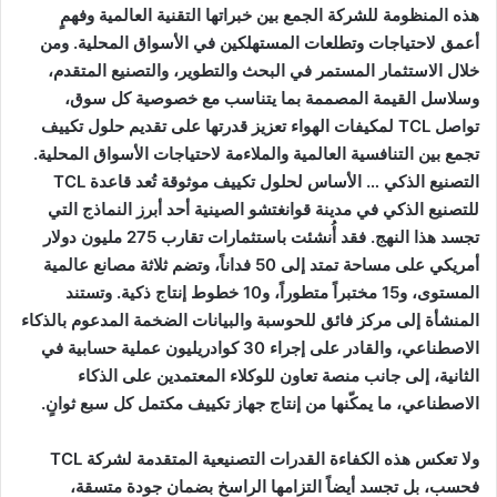
هذه المنظومة للشركة الجمع بين خبراتها التقنية العالمية وفهمٍ
أعمق لاحتياجات وتطلعات المستهلكين في الأسواق المحلية. ومن
خلال الاستثمار المستمر في البحث والتطوير، والتصنيع المتقدم،
وسلاسل القيمة المصممة بما يتناسب مع خصوصية كل سوق،
تواصل TCL لمكيفات الهواء تعزيز قدرتها على تقديم حلول تكييف
تجمع بين التنافسية العالمية والملاءمة لاحتياجات الأسواق المحلية.
التصنيع الذكي … الأساس لحلول تكييف موثوقة تُعد قاعدة TCL
للتصنيع الذكي في مدينة قوانغتشو الصينية أحد أبرز النماذج التي
تجسد هذا النهج. فقد أُنشئت باستثمارات تقارب 275 مليون دولار
أمريكي على مساحة تمتد إلى 50 فداناً، وتضم ثلاثة مصانع عالمية
المستوى، و15 مختبراً متطوراً، و10 خطوط إنتاج ذكية. وتستند
المنشأة إلى مركز فائق للحوسبة والبيانات الضخمة المدعوم بالذكاء
الاصطناعي، والقادر على إجراء 30 كوادريليون عملية حسابية في
الثانية، إلى جانب منصة تعاون للوكلاء المعتمدين على الذكاء
الاصطناعي، ما يمكّنها من إنتاج جهاز تكييف مكتمل كل سبع ثوانٍ.
ولا تعكس هذه الكفاءة القدرات التصنيعية المتقدمة لشركة TCL
فحسب، بل تجسد أيضاً التزامها الراسخ بضمان جودة متسقة،