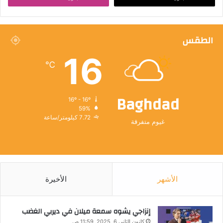
الطقس
16
℃
Baghdad
16º - 16º
59%
7.72 كيلومتر/ساعة
غيوم متفرقة
الأشهر
الأخيرة
إنزاجي يشوه سمعة ميلان في ديربي الغضب
كانون الثاني 6, 2025, 11:59 ص