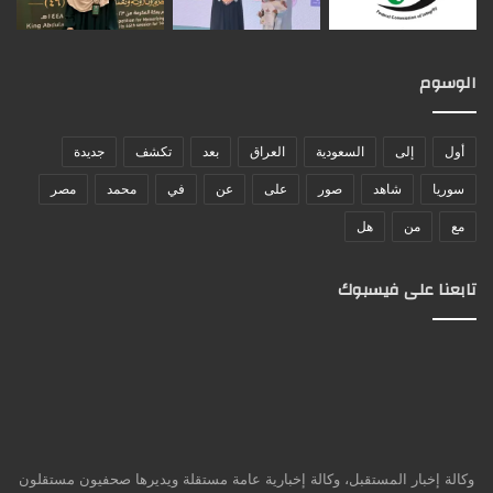
الوسوم
أول
إلى
السعودية
العراق
بعد
تكشف
جديدة
سوريا
شاهد
صور
على
عن
في
محمد
مصر
مع
من
هل
تابعنا على فيسبوك
وكالة إخبار المستقبل، وكالة إخبارية عامة مستقلة ويديرها صحفيون مستقلون