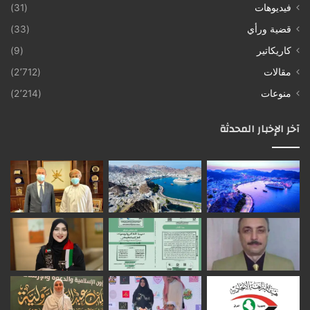
فيديوهات
(31)
قضية ورأي
(33)
كاريكاتير
(9)
مقالات
(2٬712)
منوعات
(2٬214)
آخر الإخبار المحدثة