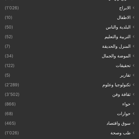
الابراج
(1٬026)
الاطفال
(10)
البلدية والناس
(50)
التربية والتعليم
(52)
المنزل والحديقة
(7)
الموضة والجمال
(34)
تحقيقات
(122)
تقارير
(5)
تكنولوجيا وعلوم
(2٬289)
ثقافة وفن
(3٬502)
حواء
(866)
حوارات
(68)
سوق واقتصاد
(465)
طب وصحة
(1٬026)