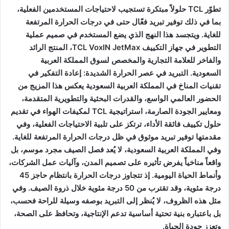
تطوّر TCL حلولاً مبتكرة تستجيب لاحتياجات المستخدمين الفعلية،
بما في ذلك توفير تبريد فعّال حتى في درجات الحرارة المرتفعة
للغاية. ويتجسد هذا النهج الذي يضع المستخدم في صميم عملية
التطوير في جهاز التكييف TCL VoxIN JetMax، المنتج الرائد
والفاخر للعلامة التجارية والمخصص لسوق المملكة العربية
السعودية. التبريد في عصر الحرارة الشديدة: إعادة التفكير في
تقنيات المناخ في المملكة العربية السعودية يعكس هذا المزيج من
الحضور العالمي الواسع، والقدرات البحثية والتطويرية المتقدمة،
ومعايير الجودة الصارمة، استراتيجية TCL لمكيفات الهواء في تقديم
حلول تكييف فائقة الأداء، ترتكز على تلبية الاحتياجات الفعلية، وفي
مقدمتها توفير تبريد موثوق في ظل درجات الحرارة المرتفعة للغاية.
وفي المملكة العربية السعودية، لا يُعد فصل الصيف مجرد موسم، بل
واقعاً مناخياً يفرض تأثيره على تصميم المدن، وآليات عمل الشركات،
وأنماط الحياة اليومية. إذ تتجاوز درجات الحرارة بانتظام حاجز 45
درجة مئوية، وقد تقترب من 50 درجة مئوية خلال ذروة الصيف. وفي
مثل هذه الظروف، لا يُنظر إلى التبريد بوصفه وسيلة للراحة فحسب،
بل باعتباره بنية تحتية أساسية تدعم الإنتاجية، وتحافظ على الصحة،
وتعزز جودة الحياة.