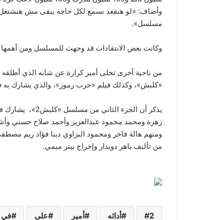
وأضاف: «لو هنقعد نسمع لكل حاجة يبقى مش هنشتغل، 
مسلسل».
وكانت بعض الانتقادات قد وجهت للمسلسل ومن أهمها ط
من ناحية أخرى تخلى أمير كرارة عن شابه الذي أطلقه ق
«كلبش»، وكذلك فيلم «حرب رموز»، والذي يشارك به ف
يذكر أن الجزء الث
زهرة ومحمد محمود عبدالعزيز وأحمد صلاح حسني وأشر
ومنهم هالة فاخر ومحمود البزاوي دينا فؤاد ريم مصط
من تأليف باهر دويدار وإخراج بيتر ميمي.
2
أدائه
أمير
على
في