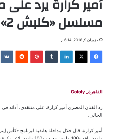
أمير كرارة يرد على 
مسلسل «كلبش 2»
حزيران 9, 2018, 6:14 م
فيسبوك
‫X
لينكدإن
‏Tumblr
بينتيريست
‏Reddit
‏te
القاهرة_ Gololy
الحالي.
مليون ناقد و100 مليون مدرب و100 مليون لاعب كرة قدم»..