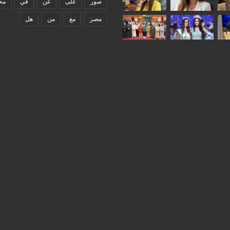
صور
على
عن
في
مح
مصر
مع
من
هل