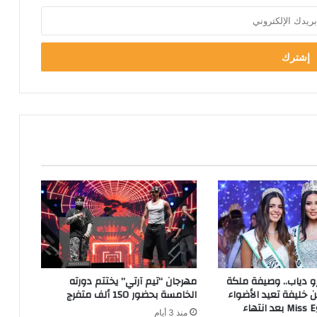
و دياب.. وصيفة ملكة
مهرجان “تيم آرتي” يختتم دورته
 خليفة تعيد الأضواء
الخامسة بحضور 150 ألف متفرج
لمسابقة Miss Egypt بعد انتهاء
منذ 3 أيام