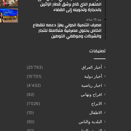
المتهم الذي قام برشق قطار الزائرين
بالحجارة وتحويله إلى القضاء
منذ 15 ساعة
مصرف التنمية الدولي يعزز دعمه للقطاع
الخاص بحلول مصرفية متكاملة للتجار
والشركات وموظفي التوطين
تصنيفات
أخبار العراق
(25٬793)
أخبار دولية
(15٬701)
اخبار رياضية
(4٬432)
افراح وتهاني
(92)
الابراج
(1٬026)
الاطفال
(10)
البلدية والناس
(50)
التربية والتعليم
(52)