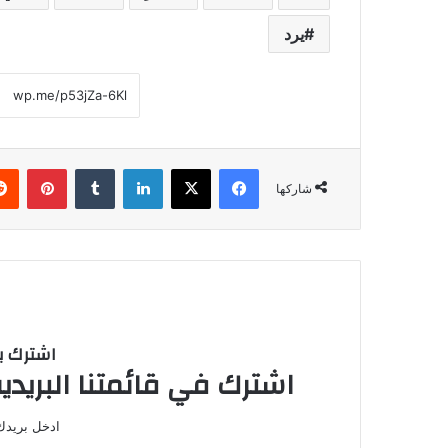
يرد
فيسبوك
‫X
لينكدإن
‏Tumblr
بينتيريست
شاركها
اشترك با
اشترك في قائمتنا البريدية
ادخل بريدك 