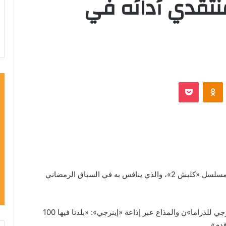
منتقدي أدائه في
VKontak
Odnoklassniki
‫Pocket
رد الفنان المصري أمير كرارة، على منتقدي، أدائه في مسلسل «كلبش 2»، والذي ينافس به في السباق الرمضاني
أمير كرارة، قال خلال مداخلة هاتفية لبرنامج «كأس إينرجي للدراما»ن والمذاع عبر إذاعة «إينرجي»: «بلدنا فيها 100