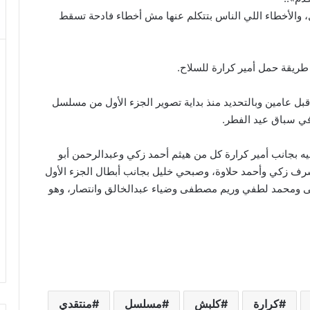
والأخطاء اللي الناس بتتكلم عنها مش أخطاء فادحة تسقط
ريقة حمل أمير كرارة للسلاح.
بل عامين وبالتحديد منذ بداية تصوير الجزء الأول من مسلسل
ي سباق عيد الفطر.
اني من مسلسل «كلبش2»، يشارك فيه بجانب أمير كرارة كل من هيثم أحمد زكي وعبدالرحمن أبو
ف زكي وأحمد حلاوة، وصبحي خليل بجانب أبطال الجزء الأول
فى ومحمد لطفي وريم مصطفى وضياء عبدالخالق وانتصار، وهو
كرارة
كلبش
مسلسل
منتقدي