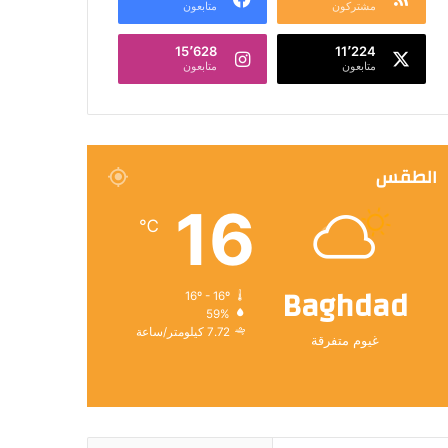
مشتركون
متابعون
15٬628
11٬224
متابعون
متابعون
الطقس
16
℃
Baghdad
16º - 16º
59%
7.72 كيلومتر/ساعة
غيوم متفرقة