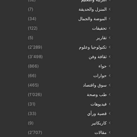
المنزل والحديقة
(7)
الموضة والجمال
(34)
تحقيقات
(122)
تقارير
(5)
تكنولوجيا وعلوم
(2٬289)
ثقافة وفن
(3٬498)
حواء
(866)
حوارات
(66)
سوق واقتصاد
(465)
طب وصحة
(1٬026)
فيديوهات
(31)
قضية ورأي
(33)
كاريكاتير
(9)
مقالات
(2٬707)