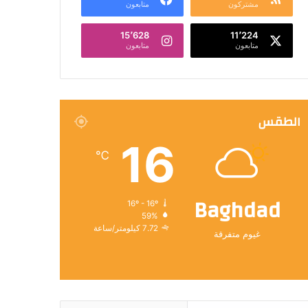
مشتركون
متابعون
15٬628
11٬224
متابعون
متابعون
الطقس
16
℃
Baghdad
16º - 16º
59%
7.72 كيلومتر/ساعة
غيوم متفرقة