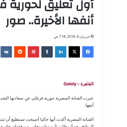
أول تعليق لحورية فر
أنفها الأخيرة.. صور
حزيران 6, 2018, 7:18 ص
فيسبوك
‫X
لينكدإن
‏Tumblr
بينتيريست
‏Reddit
‏te
القاهرة – Gololy
عبرت الفنانة المصرية حورية فرغلي عن سعادتها الشديدة 
أنفها.
الفنانة المصرية أكدت أنها حاليا أصبحت تستطيع أن 
الروائح، بعد أن ظلت 3 سنوات تعاني من فقدان حاسة الشم.