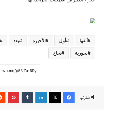
أنفها
أول
الأخيرة
بعد
لحورية
نجاح
فيسبوك
‫X
لينكدإن
‏Tumblr
بينتيريست
شاركها