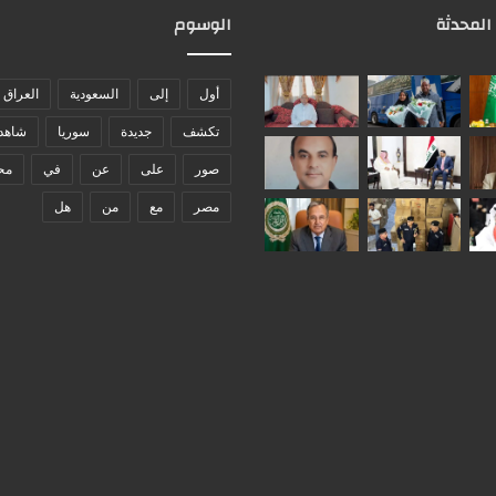
 المحدثة
الوسوم
أول
إلى
السعودية
العراق
تكشف
جديدة
سوريا
شاهد
صور
على
عن
في
مح
مصر
مع
من
هل