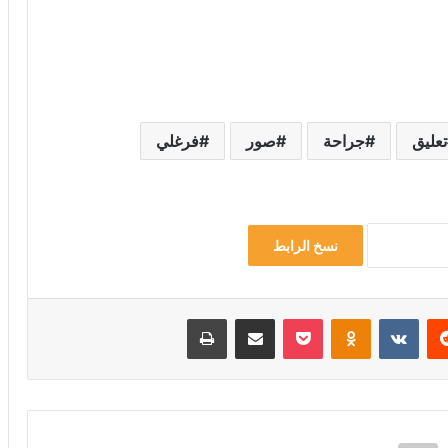
تعليق
جراحة
صور
فرغلي
نسخ الرابط
‏Reddit
‏VKontakte
Odnoklassniki
‫Pocket
مشاركة عبر البريد
طباعة