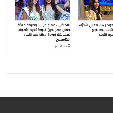
تعود بـ«اسمعني شكرًا»
بعد كليب عمرو دياب.. وصيفة ملكة
الث بعد نجاح
جمال مصر لجين خليفة تعيد الأضواء
 التريند
لمسابقة Miss Egypt بعد انتهاء
الكاستينج
منذ 3 أيام