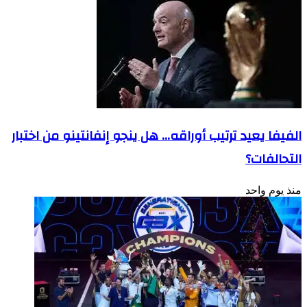
الفيفا يعيد ترتيب أوراقه… هل ينجو إنفانتينو من اختبار
التحالفات؟
منذ يوم واحد