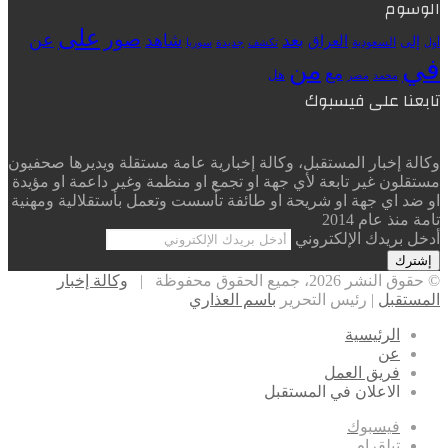
الوسوم
على
صور
شاهد
عن
بعد
العراق
إلى
السعودية
أول
تكشف
جديدة
سوريا
في
من
مع
هل
محمد
مصر
تابعنا على فيسبوك
وكالة إخبار المستقبل، وكالة إخبارية عامة مستقلة ويديرها صحفيون
مستقلون غير تابعة لأي جهة او تجمع او منظمة وغير داعمة او مؤيدة
او ضد اي جهة او شريحة او طائفة تأسست وتعمل بأستقلالية ومهنية
تامة منذ عام 2014
أدخل بريدك الإلكتروني
© حقوق النشر 2026، جميع الحقوق محفوظة |
وكالة إخبار
المستقبل
| رئيس التحرير
باسم العذاري
الرئيسية
عن
فريق العمل
الاعلان في المستقبل
فيسبوك
تيلقرام