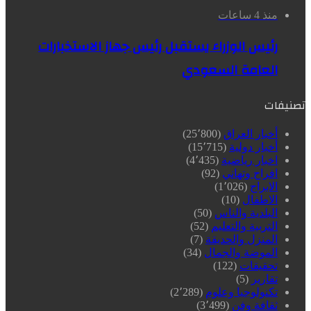
منذ 4 ساعات
رئيس الوزراء يستقبل رئيس جهاز الاستخبارات
العامة السعودي
تصنيفات
أخبار العراق
(25٬800)
أخبار دولية
(15٬715)
اخبار رياضية
(4٬435)
افراح وتهاني
(92)
الابراج
(1٬026)
الاطفال
(10)
البلدية والناس
(50)
التربية والتعليم
(52)
المنزل والحديقة
(7)
الموضة والجمال
(34)
تحقيقات
(122)
تقارير
(5)
تكنولوجيا وعلوم
(2٬289)
ثقافة وفن
(3٬499)