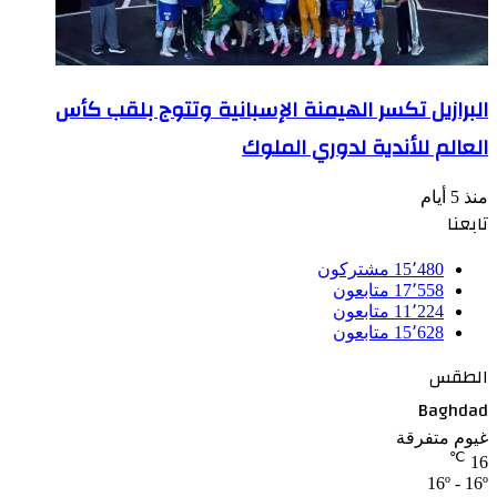
البرازيل تكسر الهيمنة الإسبانية وتتوج بلقب كأس
العالم للأندية لدوري الملوك
منذ 5 أيام
تابعنا
15٬480
مشتركون
17٬558
متابعون
11٬224
متابعون
15٬628
متابعون
الطقس
Baghdad
غيوم متفرقة
℃
16
16º - 16º