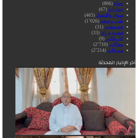
حواء
(866)
حوارات
(67)
سوق واقتصاد
(465)
طب وصحة
(1٬026)
فيديوهات
(31)
قضية ورأي
(33)
كاريكاتير
(9)
مقالات
(2٬710)
منوعات
(2٬214)
آخر الإخبار المحدثة