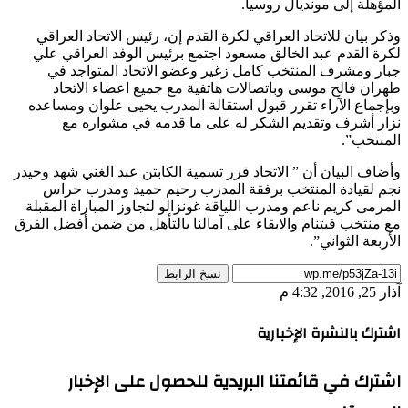
المؤهلة إلى مونديال روسيا.
وذكر بيان للاتحاد العراقي لكرة القدم إن، رئيس الاتحاد العراقي
لكرة القدم عبد الخالق مسعود اجتمع برئيس الوفد العراقي علي
جبار ومشرف المنتخب كامل زغير وعضو الاتحاد المتواجد في
طهران فالح موسى وباتصالات هاتفية مع جميع اعضاء الاتحاد
وبإجماع الآراء تقرر قبول استقالة المدرب يحيى علوان ومساعده
نزار أشرف وتقديم الشكر له على ما قدمه في مشواره مع
المنتخب”.
وأضاف البيان أن ” الاتحاد قرر تسمية الكابتن عبد الغني شهد وحيدر
نجم لقيادة المنتخب برفقة المدرب رحيم حميد ومدرب حراس
المرمى كريم ناعم ومدرب اللياقة غونزالو لتجاوز المباراة المقبلة
مع منتخب فيتنام والابقاء على آمالنا بالتأهل من ضمن أفضل الفرق
الأربعة الثواني”.
نسخ الرابط
آذار 25, 2016, 4:32 م
اشترك بالنشرة الإخبارية
اشترك في قائمتنا البريدية للحصول على الإخبار