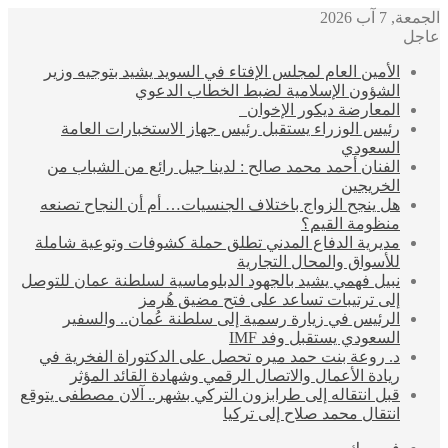
الجمعة, 7 آب 2026
عاجل
الأمين العام لمجلس الإفتاء في السويد يشيد بتوجيه وزير
الشؤون الإسلامية لضبط الخطاب الدعوي
المعارضة ديكور الإخوان
رئيس الوزراء يستقبل رئيس جهاز الاستخبارات العامة
السعودي
الفنان أحمد محمد صالح : لدينا جيل رائع من الشباب من
الخريجين
هل ينجح الزواج باختلاف الجنسيات… أم أن النجاح تصنعه
منظومة القيم؟
مديرية الدفاع المدني تطلق حملة كشوفات وتوعية شاملة
للأسواق والمحال التجارية
نبيل فهمي يشيد بالجهود الدبلوماسية لسلطنة عمان للتوصل
إلى ترتيبات تساعد على فتح مضيق هُرمز
الرئيس في زيارة رسمية إلى سلطنة عُمان.. والسفير
السعودي يستقبل وفد IMF
د. روعة بنت حمد ميره تحصل على الدكتوراة الفخرية في
ريادة الأعمال والاتصال الرقمي وشهادة القائد المؤثر
قبل انتقاله إلى طرابزون التركي بشهر.. آلان مصطفى يتوقع
انتقال محمد صلاح إلى تركيا