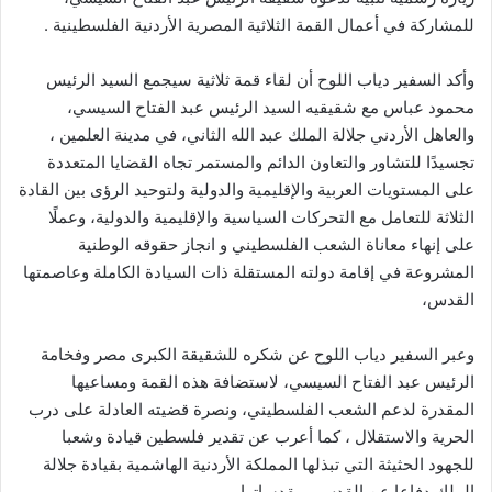
للمشاركة في أعمال القمة الثلاثية المصرية الأردنية الفلسطينية .
وأكد
السفير دياب اللوح أن لقاء قمة ثلاثية سيجمع السيد الرئيس
محمود عباس مع شقيقيه السيد الرئيس عبد الفتاح السيسي،
والعاهل الأردني جلالة الملك عبد الله الثاني، في مدينة العلمين ،
تجسيدًا للتشاور والتعاون الدائم والمستمر تجاه القضايا المتعددة
على المستويات العربية والإقليمية والدولية ولتوحيد الرؤى بين القادة
الثلاثة للتعامل مع التحركات السياسية والإقليمية والدولية، وعملًا
على إنهاء معاناة الشعب الفلسطيني و انجاز حقوقه الوطنية
المشروعة في إقامة دولته المستقلة ذات السيادة الكاملة وعاصمتها
القدس،
وعبر السفير دياب اللوح عن شكره للشقيقة الكبرى مصر وفخامة
الرئيس عبد الفتاح السيسي، لاستضافة هذه القمة ومساعيها
المقدرة لدعم الشعب الفلسطيني، ونصرة قضيته العادلة على درب
الحرية والاستقلال ، كما أعرب عن تقدير فلسطين قيادة وشعبا
للجهود الحثيثة التي تبذلها المملكة الأردنية الهاشمية بقيادة جلالة
الملك دفاعا عن القدس ومقدساتها.