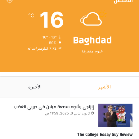
الطقس
16
℃
Baghdad
16º - 16º
59%
7.72 كيلومتر/ساعة
غيوم متفرقة
الأشهر
الأخيرة
إنزاجي يشوه سمعة ميلان في ديربي الغضب
كانون الثاني 6, 2025, 11:59 ص
The College Essay Guy Review