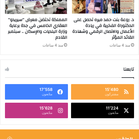
د. روعة بنت حمد ميره تحصل على
المملكة تحتضن معرض “سيريدو”
الدكتوراة الفخرية في ريادة
العقاري الخامس في جدة برعاية
الأعمال والاتصال الرقمي وشهادة
وزارة البلديات والإسكان .. سبتمبر
القائد المؤثر
القادم
منذ 4 ساعات
منذ 4 ساعات
تابعنا
17٬558
15٬480
مشتركون
متابعون
15٬628
11٬224
متابعون
متابعون