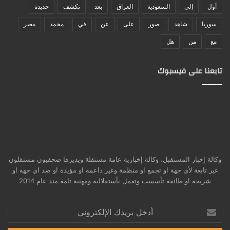
أول
إلى
السعودية
العراق
بعد
تكشف
جديدة
سوريا
شاهد
صور
على
عن
في
محمد
مصر
مع
من
هل
تابعنا على فيسبوك
وكالة إخبار المستقبل، وكالة إخبارية عامة مستقلة ويديرها صحفيون مستقلون
غير تابعة لأي جهة او تجمع او منظمة وغير داعمة او مؤيدة او ضد اي جهة او
شريحة او طائفة تأسست وتعمل بأستقلالية ومهنية تامة منذ عام 2014
أدخل
بريدك
الإلكتروني