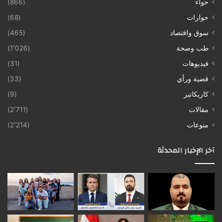
حواء
(866)
حوارات
(68)
سوق واقتصاد
(465)
طب وصحة
(1٬026)
فيديوهات
(31)
قضية ورأي
(33)
كاريكاتير
(9)
مقالات
(2٬711)
منوعات
(2٬214)
آخر الإخبار المحدثة