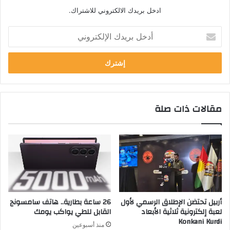
ادخل بريدك الالكتروني للاشتراك.
أ
د
خ
ل
ب
ر
ي
مقالات ذات صلة
د
ك
ا
ل
إ
ل
ك
ت
ر
أربيل تحتضن الإطلاق الرسمي لأول
26 ساعة بطارية.. هاتف سامسونج
و
لعبة إلكترونية ثلاثية الأبعاد
القابل للطي يواكب يومك
ن
Konkani Kurdi
منذ أسبوعين
ي