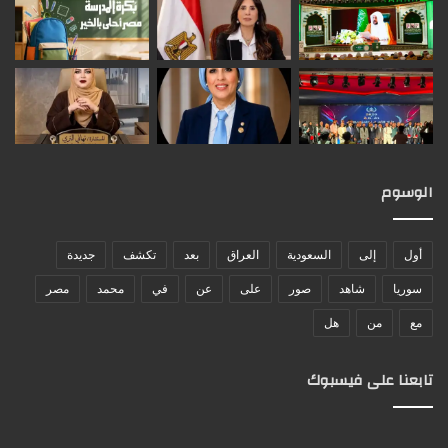
الوسوم
أول
إلى
السعودية
العراق
بعد
تكشف
جديدة
سوريا
شاهد
صور
على
عن
في
محمد
مصر
مع
من
هل
تابعنا على فيسبوك