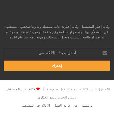
وكالة إخبار المستقبل، وكالة إخبارية عامة مستقلة ويديرها صحفيون مستقلون
غير تابعة لأي جهة او تجمع او منظمة وغير داعمة او مؤيدة او ضد اي جهة او
شريحة او طائفة تأسست وتعمل بأستقلالية ومهنية تامة منذ عام 2014
أدخل
بريدك
الإلكتروني
© حقوق النشر 2026، جميع الحقوق محفوظة |
وكالة إخبار المستقبل
|
رئيس التحرير
باسم العذاري
الرئيسية
عن
فريق العمل
الاعلان في المستقبل