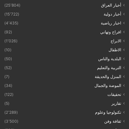
أخبار العراق
(25٬804)
أخبار دولية
(15٬722)
اخبار رياضية
(4٬435)
افراح وتهاني
(92)
الابراج
(1٬026)
الاطفال
(10)
البلدية والناس
(50)
التربية والتعليم
(52)
المنزل والحديقة
(7)
الموضة والجمال
(34)
تحقيقات
(122)
تقارير
(5)
تكنولوجيا وعلوم
(2٬289)
ثقافة وفن
(3٬500)