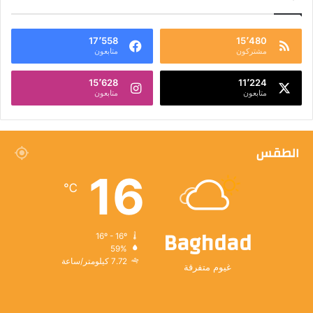
17٬558
15٬480
مشتركون
متابعون
15٬628
11٬224
متابعون
متابعون
الطقس
16
℃
Baghdad
16º - 16º
59%
7.72 كيلومتر/ساعة
غيوم متفرقة