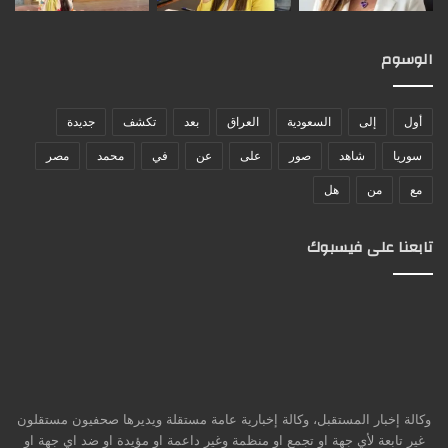
الوسوم
أول
إلى
السعودية
العراق
بعد
تكشف
جديدة
سوريا
شاهد
صور
على
عن
في
محمد
مصر
مع
من
هل
تابعنا على فيسبوك
وكالة إخبار المستقبل، وكالة إخبارية عامة مستقلة ويديرها صحفيون مستقلون
غير تابعة لأي جهة او تجمع او منظمة وغير داعمة او مؤيدة او ضد اي جهة او