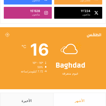
مشتركون
متابعون
15٬628
11٬224
متابعون
متابعون
الطقس
16
℃
Baghdad
16º - 16º
59%
7.72 كيلومتر/ساعة
غيوم متفرقة
الأشهر
الأخيرة