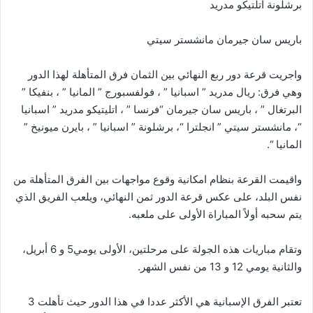
برشلونة اتلتيكو مدريد
باريس سان جيرمان مانشستر سيتي
واجريت قرعة دور ربع النهائي بين الثمان فرق المتأهلة لهذا الدور
وهي فرق: ريال مدريد ” اسبانيا ” ، فولفسبورج ” المانيا ” ، بنفيكا ”
البرتغال ” ، باريس سان جيرمان “فرنسا ” ، اتليتيكو مدريد ” اسبانيا
“، مانشستر سيتي ” انجلترا “، برشلونة ” اسبانيا ” ، بايرن ميونيخ ”
المانيا “.
واقيمت القرعة بنظام امكانية وقوع مواجهات بين الفرق المتأهلة من
نفس البلد، على عكس قرعة الدور ثمن النهائي، ويلعب الفريق الذي
يتم سحبه أولاً المباراة الأولى على ملعبه.
وتقام مباريات هذه الجولة على مرحلتين، الأولى يومي5 و 6 أبريل،
والثانية يومي 12 و 13 من نفس الشهر.
تعتبر الفرق الإسبانية هي الأكثر عددا في هذا الدور حيث تأهلت 3