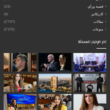
قضية ورأي
(33)
كاريكاتير
(9)
مقالات
(2٬707)
منوعات
(2٬213)
آخر الإخبار المحدثة