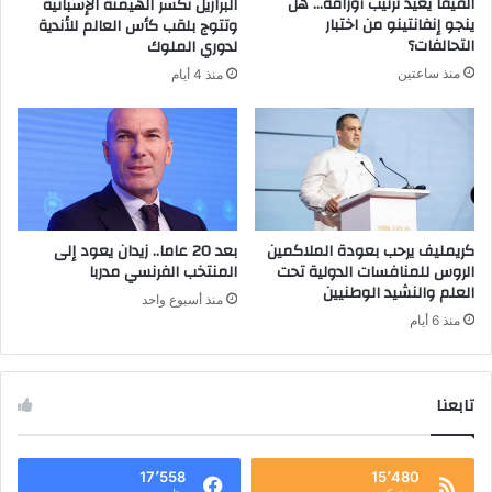
الفيفا يعيد ترتيب أوراقه… هل
البرازيل تكسر الهيمنة الإسبانية
و
ينجو إنفانتينو من اختبار
وتتوج بلقب كأس العالم للأندية
ن
التحالفات؟
لدوري الملوك
ي
منذ ساعتين
منذ 4 أيام
كريمليف يرحب بعودة الملاكمين
بعد 20 عاما.. زيدان يعود إلى
الروس للمنافسات الدولية تحت
المنتخب الفرنسي مدربا
العلم والنشيد الوطنيين
منذ أسبوع واحد
منذ 6 أيام
تابعنا
17٬558
15٬480