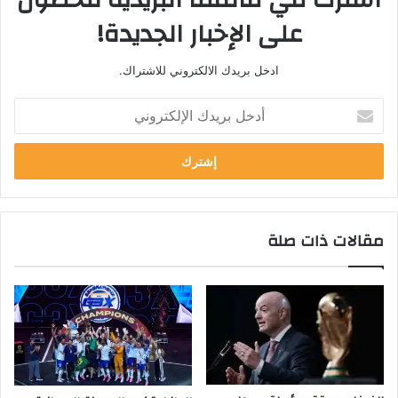
على الإخبار الجديدة!
ادخل بريدك الالكتروني للاشتراك.
أ
د
خ
ل
ب
ر
ي
مقالات ذات صلة
د
ك
ا
ل
إ
ل
ك
ت
ر