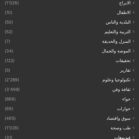
الابراج
(1٬026)
الاطفال
(10)
البلدية والناس
(50)
التربية والتعليم
(52)
المنزل والحديقة
(7)
الموضة والجمال
(34)
تحقيقات
(122)
تقارير
(5)
تكنولوجيا وعلوم
(2٬289)
ثقافة وفن
(3٬498)
حواء
(866)
حوارات
(66)
سوق واقتصاد
(465)
طب وصحة
(1٬026)
فيديوهات
(31)