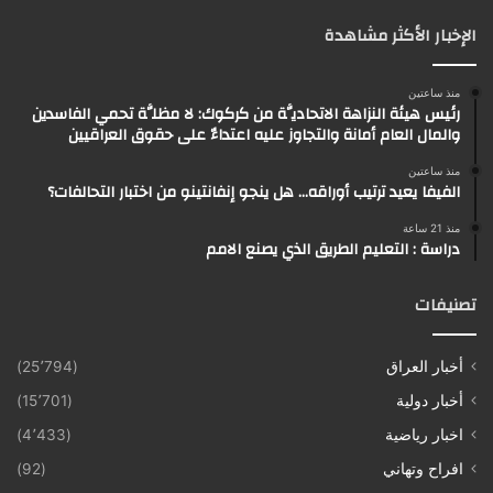
الإخبار الأكثر مشاهدة
منذ ساعتين
رئيس هيئة النزاهة الاتحاديَّة من كركوك: لا مظلَّة تحمي الفاسدين
والمال العام أمانة والتجاوز عليه اعتداءٌ على حقوق العراقيين
منذ ساعتين
الفيفا يعيد ترتيب أوراقه… هل ينجو إنفانتينو من اختبار التحالفات؟
منذ 21 ساعة
دراسة : التعليم الطريق الذي يصنع الامم
تصنيفات
أخبار العراق
(25٬794)
أخبار دولية
(15٬701)
اخبار رياضية
(4٬433)
افراح وتهاني
(92)