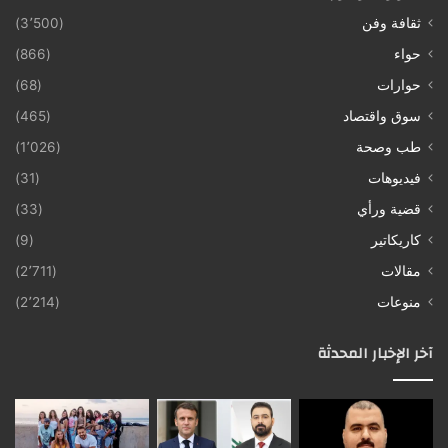
ثقافة وفن
(3٬500)
حواء
(866)
حوارات
(68)
سوق واقتصاد
(465)
طب وصحة
(1٬026)
فيديوهات
(31)
قضية ورأي
(33)
كاريكاتير
(9)
مقالات
(2٬711)
منوعات
(2٬214)
آخر الإخبار المحدثة