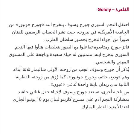
القاهرة – Gololy
احتفل النجم السوري جورج وسوف بتخرج ابنه «جورج جونيور» من
الجامعة الأمريكية في بيروت، حيث نشر الحساب الرسمي للفنان
صوراً من أجواء التخرج بحضور سلطان الطرب.
فانز جورج ومتابعوه تفاعلوا مع الصور بتعليقات هنأوا فيها النجم
السوري بتخرج ابنه، متمنيين له حياة سعيدة وناجحة على المستوى
المهني والشخصي.
يُذكر أن جورج وسوف انجب من زوجته الأولى شاليمار ثلاثة أبناء،
وهم «وديع، حاتم، وجورج جونيور»، كما رُزق من زوجته القطرية
الثانية ندى زيدان بابنة واحدة تُدعى «عيون».
من ناحية أخرى، تستعد جورج وسوف لإحياء حفل غنائي حاشد
بمشاركة النجم آدم على مسرح كازينو لبنان يوم 16 يونيو الجاري
احتفالاً بعيد الفطر المبارك.