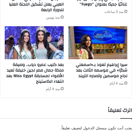
غنائيًا جديدًا بعنوان “Fuego”
العربي يعلن تشكيل اللجنة العليا
ن
للدورة الرابعة
منذ 5 ساعات
ي
منذ يومين
سيرا إبراهيم تعود بـ«اسمعني
بعد كليب عمرو دياب.. وصيفة
شكرًا» في موسمه الثالث بعد
ملكة جمال مصر لجين خليفة تعيد
نجاح موسمين وتصدره التريند
الأضواء لمسابقة Miss Egypt بعد
انتهاء الكاستينج
منذ 4 أيام
منذ 4 أيام
اترك تعليقاً
يجب أنت تكون
مسجل الدخول
لتضيف تعليقاً.