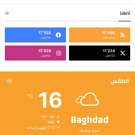
تابعنا
17٬558
15٬480
مشتركون
متابعون
15٬628
11٬224
متابعون
متابعون
الطقس
16
℃
Baghdad
16º - 16º
59%
7.72 كيلومتر/ساعة
غيوم متفرقة