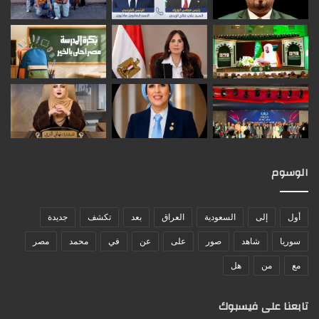
الوسوم
أول
إلى
السعودية
العراق
بعد
تكشف
جديدة
سوريا
شاهد
صور
على
عن
في
محمد
مصر
مع
من
هل
تابعنا على فيسبوك