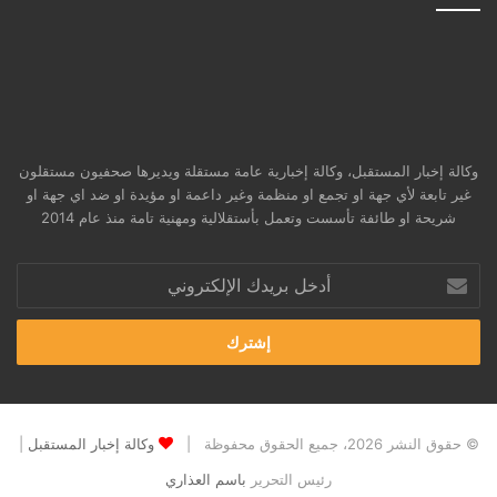
وكالة إخبار المستقبل، وكالة إخبارية عامة مستقلة ويديرها صحفيون مستقلون
غير تابعة لأي جهة او تجمع او منظمة وغير داعمة او مؤيدة او ضد اي جهة او
شريحة او طائفة تأسست وتعمل بأستقلالية ومهنية تامة منذ عام 2014
أدخل
بريدك
الإلكتروني
© حقوق النشر 2026، جميع الحقوق محفوظة |
وكالة إخبار المستقبل
|
رئيس التحرير
باسم العذاري