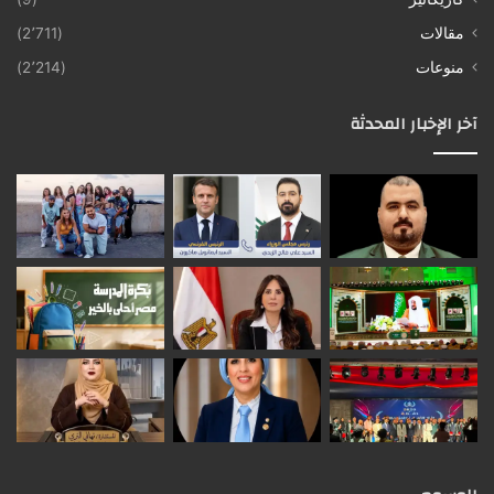
مقالات
(2٬711)
منوعات
(2٬214)
آخر الإخبار المحدثة