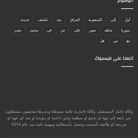
الوسوم
أول
إلى
السعودية
العراق
بعد
تكشف
جديدة
سوريا
شاهد
صور
على
عن
في
محمد
مصر
مع
من
هل
تابعنا على فيسبوك
وكالة إخبار المستقبل، وكالة إخبارية عامة مستقلة ويديرها صحفيون مستقلون
غير تابعة لأي جهة او تجمع او منظمة وغير داعمة او مؤيدة او ضد اي جهة او
شريحة او طائفة تأسست وتعمل بأستقلالية ومهنية تامة منذ عام 2014