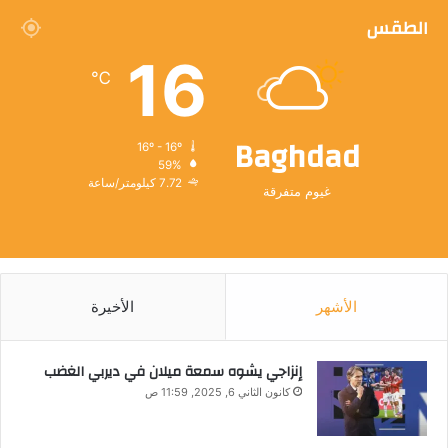
الطقس
16
℃
Baghdad
16º - 16º
59%
7.72 كيلومتر/ساعة
غيوم متفرقة
الأشهر
الأخيرة
إنزاجي يشوه سمعة ميلان في ديربي الغضب
كانون الثاني 6, 2025, 11:59 ص