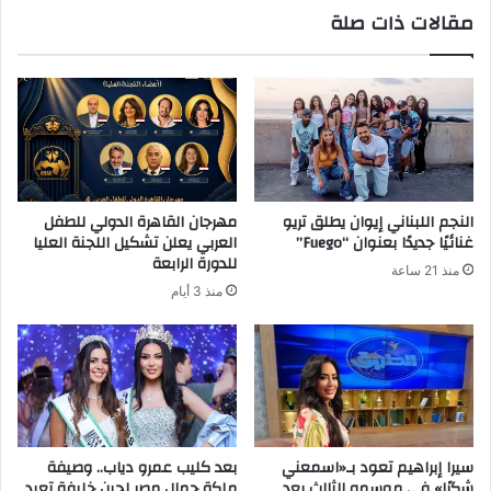
مقالات ذات صلة
د
ك
ا
ل
إ
ل
ك
ت
ر
النجم اللبناني إيوان يطلق تريو
مهرجان القاهرة الدولي للطفل
و
غنائيًا جديدًا بعنوان “Fuego”
العربي يعلن تشكيل اللجنة العليا
ن
للدورة الرابعة
منذ 21 ساعة
ي
منذ 3 أيام
سيرا إبراهيم تعود بـ«اسمعني
بعد كليب عمرو دياب.. وصيفة
شكرًا» في موسمه الثالث بعد
ملكة جمال مصر لجين خليفة تعيد