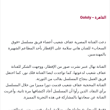
القاهرة – Gololy
دعت الفنانة المصرية عفاف شعيب أعضاء فريق مسلسل «فوق
السحاب» للفنان هاني سلامة على الإفطار بأحد المطاعم الشهيرة
بالمهندسين.
الفنانة نهال عنبر نشرت صور من الإفطار، ووجهت الشكر للفنانة
عفاف شعيب لدعوتها، كما تواجدت ايضا الفنانة فلك نور، كما احتفل
فريق العمل بنجاح المسلسل بقالب من التورتة.
الفنانة المحجبة عفاف شعيب قدمت دورا مميزا من خلال المسلسل
برأي النقاد، الذين رأوا أن المسلسل أعاد اكتشافها مرة ثانية، وأعربت
الفنانة عن سعادتها بالمشاركة في هذه التجربة المميزة.
«فوق السحاب» بطولة هاني سلامة، إيهاب فهمي، منى عبدالغني،