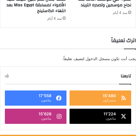
نجاح موسمين وتصدره التريند
الأضواء لمسابقة Miss Egypt بعد
انتهاء الكاستينج
منذ 4 أيام
منذ 4 أيام
اترك تعليقاً
يجب أنت تكون
مسجل الدخول
لتضيف تعليقاً.
تابعنا
17٬558
15٬480
مشتركون
متابعون
15٬628
11٬224
متابعون
متابعون