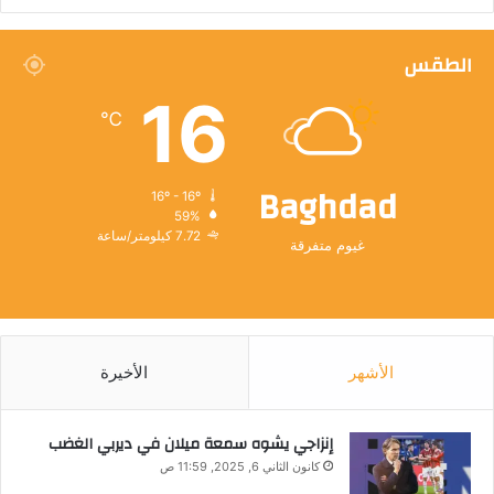
الطقس
16
℃
Baghdad
16º - 16º
59%
7.72 كيلومتر/ساعة
غيوم متفرقة
الأشهر
الأخيرة
إنزاجي يشوه سمعة ميلان في ديربي الغضب
كانون الثاني 6, 2025, 11:59 ص