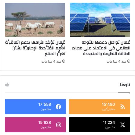
عُمان تواصل دعمها للتوجه
عُمان تؤكد التزامها بدعم اتفاقيَّة
العالمي في الاعتماد على مصادر
الأُمم المُتَّحدة الإطاريَّة بشأن
الطاقة النظيفة والمتجددة
تغيُّر المناخ
منذ 4 ساعات
منذ 4 ساعات
تابعنا
17٬558
15٬480
مشتركون
متابعون
15٬628
11٬224
متابعون
متابعون