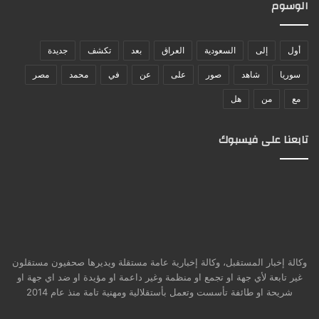
الوسوم
أول
إلى
السعودية
العراق
بعد
تكشف
جديدة
سوريا
شاهد
صور
على
عن
في
محمد
مصر
مع
من
هل
تابعنا على فيسبوك
وكالة إخبار المستقبل، وكالة إخبارية عامة مستقلة ويديرها صحفيون مستقلون
غير تابعة لأي جهة او تجمع او منظمة وغير داعمة او مؤيدة او ضد اي جهة او
شريحة او طائفة تأسست وتعمل بأستقلالية ومهنية تامة منذ عام 2014