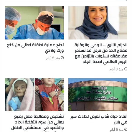
ا
ل
إ
ل
ك
ت
ر
الحزام الناري … الوعي والوقاية
نجاح عملية لطفلة تعاني من خلع
و
مفتاح الحد من مرض قد تستمر
ورك ولادي
ن
مضاعفاته لسنوات بالتزامن مع
منذ 5 أيام
ي
اليوم العالمي لصحة الجلد
منذ 3 أيام
انقاذ حياة شاب تعرض لحادث سير
تشخيص ومعالجة طفل رضيع
في بابل
يعاني من سوء التغذية الحاد
والشديد في مستشفى الطفل
منذ 5 أيام