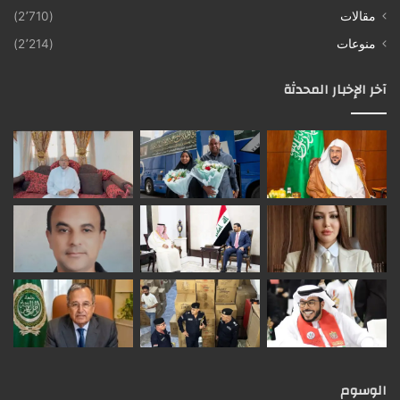
مقالات
(2٬710)
منوعات
(2٬214)
آخر الإخبار المحدثة
الوسوم