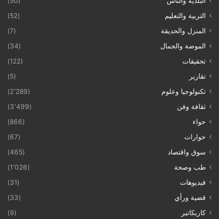
البلدية والناس
(50)
التربية والتعليم
(52)
المنزل والحديقة
(7)
الموضة والجمال
(34)
تحقيقات
(122)
تقارير
(5)
تكنولوجيا وعلوم
(2٬289)
ثقافة وفن
(3٬499)
حواء
(866)
حوارات
(67)
سوق واقتصاد
(465)
طب وصحة
(1٬026)
فيديوهات
(31)
قضية ورأي
(33)
كاريكاتير
(9)