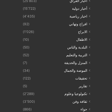
أخبار العراق
(25٬803)
أخبار دولية
(15٬722)
اخبار رياضية
(4٬435)
افراح وتهاني
(92)
الابراج
(1٬026)
الاطفال
(10)
البلدية والناس
(50)
التربية والتعليم
(52)
المنزل والحديقة
(7)
الموضة والجمال
(34)
تحقيقات
(122)
تقارير
(5)
تكنولوجيا وعلوم
(2٬289)
ثقافة وفن
(3٬500)
حواء
(866)