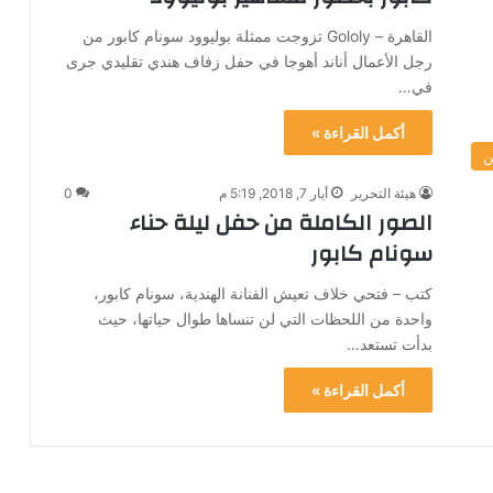
القاهرة – Gololy تزوجت ممثلة بوليوود سونام كابور من
رجل الأعمال أناند أهوجا في حفل زفاف هندي تقليدي جرى
في…
أكمل القراءة »
ن
هيئة التحرير
أيار 7, 2018, 5:19 م
0
الصور الكاملة من حفل ليلة حناء
سونام كابور
كتب – فتحي خلاف تعيش الفنانة الهندية، سونام كابور،
واحدة من اللحظات التي لن تنساها طوال حياتها، حيث
بدأت تستعد…
أكمل القراءة »