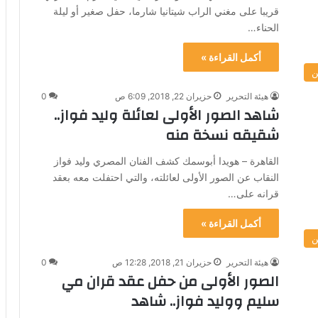
قريبا على مغني الراب شيتانيا شارما، حفل صغير أو ليلة
الحناء…
أكمل القراءة »
ن
هيئة التحرير
حزيران 22, 2018, 6:09 ص
0
شاهد الصور الأولى لعائلة وليد فواز..
شقيقه نسخة منه
القاهرة – هويدا أبوسمك كشف الفنان المصري وليد فواز
النقاب عن الصور الأولى لعائلته، والتي احتفلت معه بعقد
قرانه على…
أكمل القراءة »
ن
هيئة التحرير
حزيران 21, 2018, 12:28 ص
0
الصور الأولى من حفل عقد قران مي
سليم ووليد فواز.. شاهد