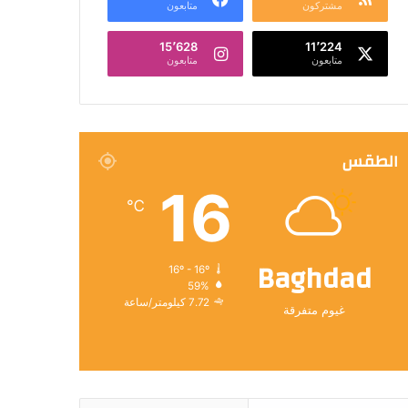
مشتركون
متابعون
15٬628
11٬224
متابعون
متابعون
الطقس
16
℃
Baghdad
16º - 16º
59%
7.72 كيلومتر/ساعة
غيوم متفرقة