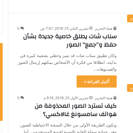
م
هيئة التحرير
تشرين الثاني 15, 2018, 7:47 ص
0
سناب شات يطلق خاصية جديدة بشأن
حفظ و”جمع” الصور
وكان تطبيق سناب شات قد تميز وحظي بشعبية كبيرة في
بدايته، انطلاقا من فكرة أن الأشخاص يمكنهم إرسال الصور
والفيديوهات…
أكمل القراءة »
م
هيئة التحرير
تشرين الأول 22, 2018, 8:16 م
0
كيف تسترد الصور المحذوفة من
هواتف سامسونغ غالاكسي؟
وتكون الطريقة الأولى من خلال النسخة الاحتياطية للصور،
وهي عملية سهلة للغاية بالنسبة لجميع المستخدمين. أما