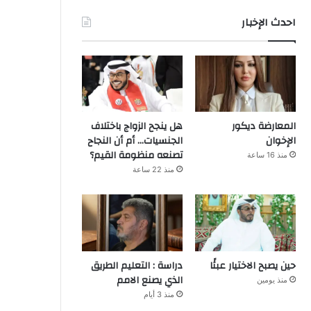
احدث الإخبار
المعارضة ديكور
هل ينجح الزواج باختلاف
الإخوان
الجنسيات… أم أن النجاح
تصنعه منظومة القيم؟
منذ 16 ساعة
منذ 22 ساعة
حين يصبح الاختيار عبئًا
دراسة : التعليم الطريق
الذي يصنع الامم
منذ يومين
منذ 3 أيام