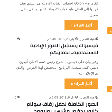
القاهرة – Gololy احتفلت الفنانة الأردنية مي سليم بعقد
قرانها إلى الفنان وليد فواز، الأربعاء 20 يونيو، في حفل
صغير…
أكمل القراءة »
م
هيئة التحرير
أيار 23, 2018, 5:49 م
0
فيسبوك يستقبل الصور الإباحية
لمستخدميه.. لحمايتهم
وفي بيان على فيسبوك، شرح رئيس قسم الأمان أنيغون
ديفيز، كيف سيعمل البرنامج المخصص لهذا الغرض، والذي
تم الإعلان عنه…
أكمل القراءة »
ن
هيئة التحرير
أيار 9, 2018, 2:05 م
0
الصور الكاملة لحفل زفاف سونام
كابور بحضور مشاهير بوليوود