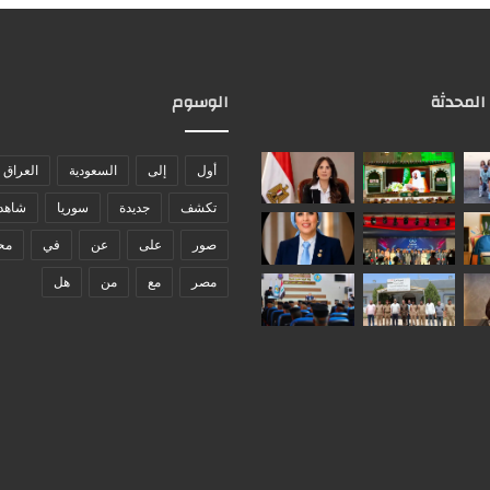
 المحدثة
الوسوم
أول
إلى
السعودية
العراق
تكشف
جديدة
سوريا
شاهد
صور
على
عن
في
مح
مصر
مع
من
هل