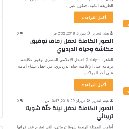
الطريقة الثانية، فتكون عبر…
أكمل القراءة »
ن
هيئة التحرير
تموز 5, 2018, 2:32 ص
0
الصور الكاملة لحفل زفاف توفيق
عكاشة وحياة الدرديري
القاهرة – Gololy احتفل الإعلامي المصري توفيق عكاشة
بزفافه على الإعلامية حياة الدرديري، في حفل عشاء أقامه
على أحد المراكب…
أكمل القراءة »
ن
هيئة التحرير
حزيران 29, 2018, 10:47 ص
0
الصور الكاملة لحفل ليلة حنّة شويتا
تريباثي
أقامت الممثلة الهندية شويتا تريباثي، التي تعتزم عقد قرانها