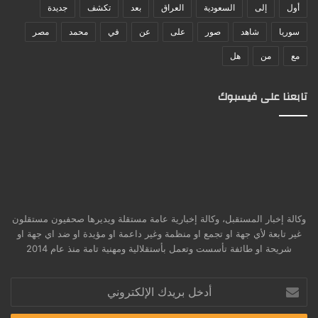
أول
إلى
السعودية
العراق
بعد
تكشف
جديدة
سوريا
شاهد
صور
على
عن
في
محمد
مصر
مع
من
هل
تابعنا على فيسبوك
وكالة إخبار المستقبل، وكالة إخبارية عامة مستقلة ويديرها صحفيون مستقلون
غير تابعة لأي جهة او تجمع او منظمة وغير داعمة او مؤيدة او ضد اي جهة او
شريحة او طائفة تأسست وتعمل بأستقلالية ومهنية تامة منذ عام 2014
أدخل
بريدك
الإلكتروني