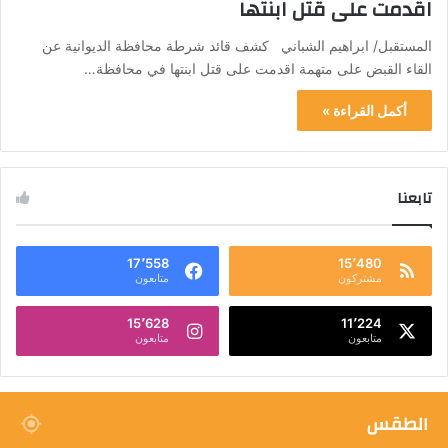
اقدمت على قتل ابنتها
المستقبل/ ابراهيم الشباني كشف قائد شرطة محافظة الديوانية عن
القاء القبض على متهمة اقدمت على قتل ابنتها في محافظة…
أكمل القراءة »
تابعنا
17٬558
15٬480
مشتركون
متابعون
15٬628
11٬224
متابعون
متابعون
الطقس