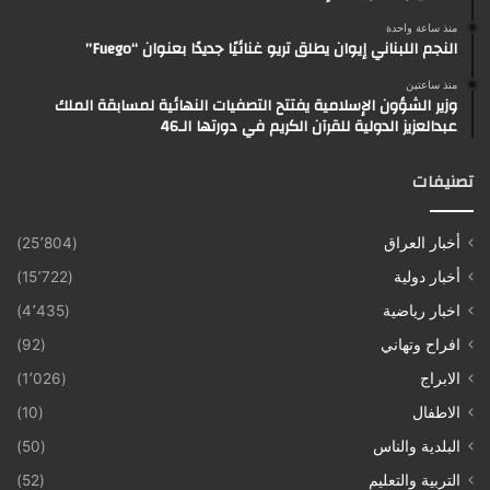
منذ ساعة واحدة
النجم اللبناني إيوان يطلق تريو غنائيًا جديدًا بعنوان “Fuego”
منذ ساعتين
وزير الشؤون الإسلامية يفتتح التصفيات النهائية لمسابقة الملك
عبدالعزيز الدولية للقرآن الكريم في دورتها الـ46
تصنيفات
أخبار العراق
(25٬804)
أخبار دولية
(15٬722)
اخبار رياضية
(4٬435)
افراح وتهاني
(92)
الابراج
(1٬026)
الاطفال
(10)
البلدية والناس
(50)
التربية والتعليم
(52)