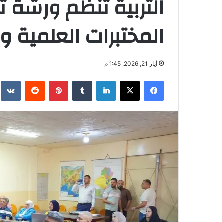
التربية تنظم ورشة ت
المختبرات العلمية وتع
أيار 21, 2026, 1:45 م
فيسبوك
‫X
لينكدإن
بينتيريست