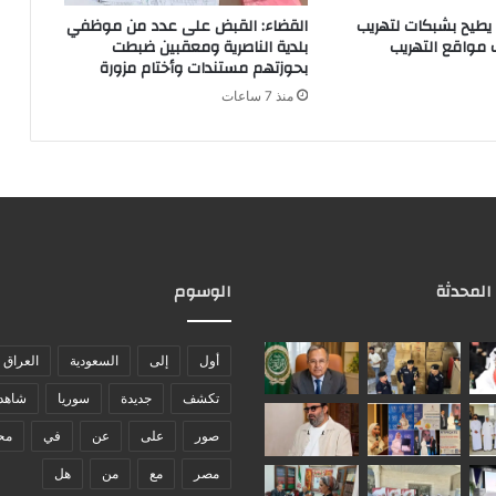
يطيح بشبكات لتهريب
القضاء: القبض على عدد من موظفي
مواقع التهريب
بلدية الناصرية ومعقبين ضبطت
بحوزتهم مستندات وأختام مزورة
منذ 7 ساعات
 المحدثة
الوسوم
أول
إلى
السعودية
العراق
تكشف
جديدة
سوريا
شاهد
صور
على
عن
في
مح
مصر
مع
من
هل