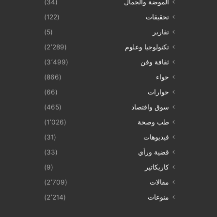
الموضة والجمال
(34)
تحقيقات
(122)
تقارير
(5)
تكنولوجيا وعلوم
(2٬289)
ثقافة وفن
(3٬499)
حواء
(866)
حوارات
(66)
سوق واقتصاد
(465)
طب وصحة
(1٬026)
فيديوهات
(31)
قضية ورأي
(33)
كاريكاتير
(9)
مقالات
(2٬709)
منوعات
(2٬214)