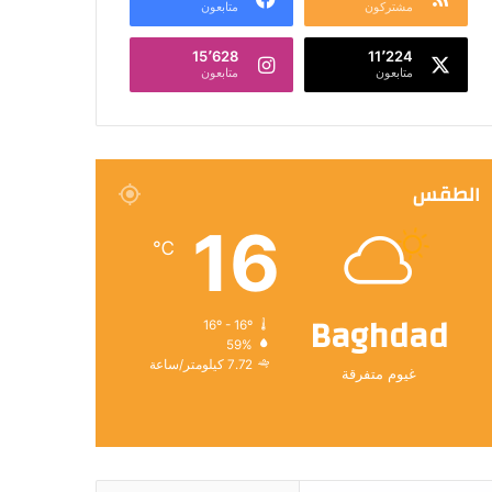
مشتركون
متابعون
15٬628
11٬224
متابعون
متابعون
الطقس
16
℃
Baghdad
16º - 16º
59%
7.72 كيلومتر/ساعة
غيوم متفرقة