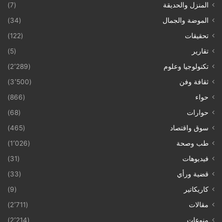
المنزل والحديقة
(7)
الموضة والجمال
(34)
تحقيقات
(122)
تقارير
(5)
تكنولوجيا وعلوم
(2٬289)
ثقافة وفن
(3٬500)
حواء
(866)
حوارات
(68)
سوق واقتصاد
(465)
طب وصحة
(1٬026)
فيديوهات
(31)
قضية ورأي
(33)
كاريكاتير
(9)
مقالات
(2٬711)
منوعات
(2٬214)