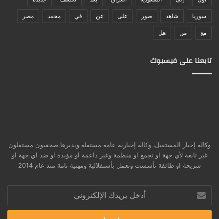
سوريا
شاهد
صور
على
عن
في
محمد
مصر
مع
من
هل
تابعنا على فيسبوك
وكالة إخبار المستقبل، وكالة إخبارية عامة مستقلة ويديرها صحفيون مستقلون
غير تابعة لأي جهة او تجمع او منظمة وغير داعمة او مؤيدة او ضد اي جهة او
شريحة او طائفة تأسست وتعمل بأستقلالية ومهنية تامة منذ عام 2014
أدخل
بريدك
الإلكتروني