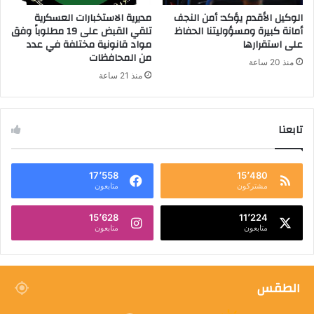
الوكيل الأقدم يؤكد: أمن النجف
مديرية الاستخبارات العسكرية
أمانة كبيرة ومسؤوليتنا الحفاظ
تلقي القبض على 19 مطلوباً وفق
على استقرارها
مواد قانونية مختلفة في عدد
من المحافظات
منذ 20 ساعة
منذ 21 ساعة
تابعنا
17٬558
15٬480
مشتركون
متابعون
15٬628
11٬224
متابعون
متابعون
الطقس